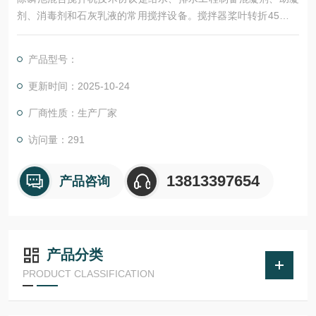
剂、消毒剂和石灰乳液的常用搅拌设备。搅拌器桨叶转折45度，
液流产生轴向分流和环向旋流。整机采用带电机摆线针轮减速机
直接传动，结构简单、紧凑、安设于水池中心，运行平稳，溶解
产品型号：
效率高。
更新时间：2025-10-24
厂商性质：生产厂家
访问量：291
13813397654
产品咨询
产品分类
PRODUCT CLASSIFICATION