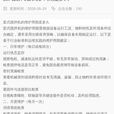
更新时间：2026-05-19
点击次数：193
桨式搅拌机的维护周期是多久
桨式搅拌机的维护周期需根据设备运行工况、物料特性及环境条件综
合确定，通常采用分级保养策略，以确保设备长期稳定运行。以下是
基于行业标准和运维实践的维护周期建议：
一、日常维护（每日或每班次）
运行状态监控
观察电机、减速机运转是否平稳，有无异常振动、异响或过热现象；
检查搅拌电流是否正常，避免因负载突增导致设备损坏。
密封泄漏检查
查看机械密封或填料密封处有无滴漏、渗漏，防止物料外泄或环境污
染。
紧固件与连接部位检查
目视检查螺栓、联轴器等关键连接件是否松动，及时处理隐患。
二、月度维护（每月一次）
润滑系统检查
检查减速机、轴承润滑情况，补充或更换润滑油
/
脂，确保油品清洁、