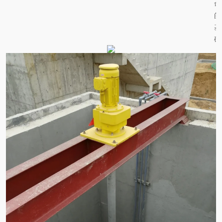
命
的
基
础