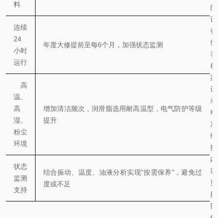
料
的
设
连续
备
24
保
年度大修提前至每
6
个月，加强状态监测
小时
养
运行
档
案
高
记
温、
录
高
增加清洁频次，润滑脂选用耐高温型，电气防护等级
每
湿、
提升
次
粉尘
维
环境
护
内
状态
容
结合振动、温度、油液分析实现
“
按需保养
"
，避免过
监测
更
度或不足
支持
换
部
件