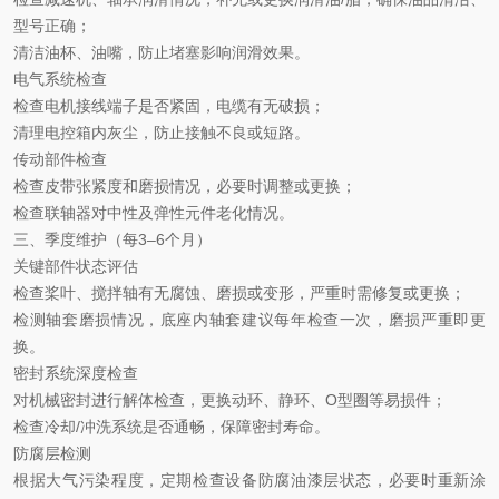
型号正确；
清洁油杯、油嘴，防止堵塞影响润滑效果。
电气系统检查
检查电机接线端子是否紧固，电缆有无破损；
清理电控箱内灰尘，防止接触不良或短路。
传动部件检查
检查皮带张紧度和磨损情况，必要时调整或更换；
检查联轴器对中性及弹性元件老化情况。
三、季度维护（每
3–6
个月）
关键部件状态评估
检查桨叶、搅拌轴有无腐蚀、磨损或变形，严重时需修复或更换；
检测轴套磨损情况，底座内轴套建议每年检查一次，磨损严重即更
换。
密封系统深度检查
对机械密封进行解体检查，更换动环、静环、
O
型圈等易损件；
检查冷却
/
冲洗系统是否通畅，保障密封寿命。
防腐层检测
根据大气污染程度，定期检查设备防腐油漆层状态，必要时重新涂