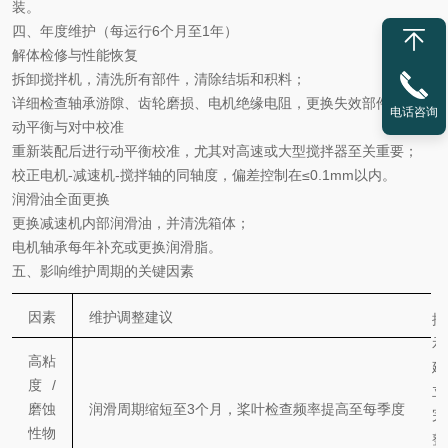
装。
四、年度维护（每运行
6
个月至
1
年）
解体检修与性能恢复
拆卸搅拌机，清洗所有部件，清除结垢和积料；
详细检查轴承游隙、齿轮磨损、电机绝缘电阻，更换失效部件
。
电话咨询
动平衡与对中校准
重新装配后进行动平衡校准，尤其对高速或大型搅拌器至关重要；
校正电机
-
减速机
-
搅拌轴的同轴度，偏差控制在
≤0.1mm
以内。
润滑油全面更换
更换减速机内部润滑油，并清洗箱体；
电机轴承每年补充或更换润滑脂。
五、影响维护周期的关键因素
因素
维护调整建议
提
示
高粘
建
度
/
立
磨蚀
润滑周期缩短至
3
个月，桨叶检查频率提高至每季度
完
性物
整