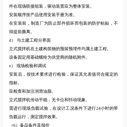
件在现场联接组装，驱动装置应为整体安装。
安装顺序按
产品使用
安装手册为准。
在安装前，制造厂为防止部件损坏而包装的防护粘贴，不
得提前撕离。
d
） 与土建工程分界面
立式搅拌机在土建构筑物的预留预埋件均属土建工程。
设备固定用基础螺栓为供货商的随机附件。
e
） 现场检验和调试
安装后，按技术要求进行检验，保证其允差值符合规定的
指标。
应检查和加注润滑油脂。
立式搅拌机传动平稳，无卡位和抖动现象。
需
进行现场负载试验，在设计工况条件下进行
24
小时的带
负载运行，测定搅拌效果。
（
6
）备品备件及报价