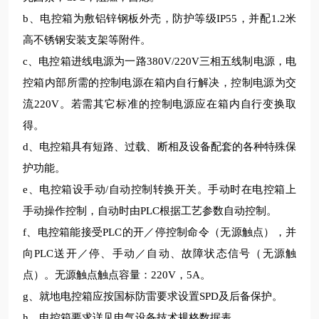
b
、电控箱为敷铝锌钢板外壳，防护等级
IP55
，并配
1.2
米
高不锈钢安装支架等附件。
c
、电控箱进线电源为一路
380V/220V
三相五线制电源，电
控箱内部所需的控制电源在箱内自行解决，控制电源为交
流
220V
。若需其它标准的控制电源应在箱内自行变换取
得。
d
、电控箱具有短路、过载、断相及设备配套的各种特殊保
护功能。
e
、电控箱设手动
/
自动控制转换开关。手动时在电控箱上
手动操作控制，自动时由
PLC
根据工艺参数自动控制。
f
、电控箱能接受
PLC
的开／停控制命令（无源触点），并
向
PLC
送开／停、手动／自动、故障状态信号（无源触
点）。无源触点触点容量：
220V
，
5A
。
g
、就地电控箱应按国标防雷要求设置
SPD
及后备保护。
h
、电控箱要求详见电气设备技术规格数据表。