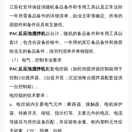
江苏杜安环保
提供随机备品备件和专用工具以及正常运转
一年所需备品备件的详细清单，由业主审查确定。所有的
易损件和备件应具有互换性。
PAC反应池搅拌机
以台计，随机的备品备件和专用工具以
套计，包含在设备价格中。一年用的其它备品备件和推荐
给业主的备品备件，须另列清单并单独报价。
（
7
） 电气，控制专业要求
PAC反应池搅拌机
配套电控箱（加药间搅拌器控制箱用于
控制
2
台搅拌器、
2
台提升泵；沉淀池每台搅拌器配套提供
一台控制箱）。
电控箱的技术要求：
a
、电控箱内主要电气元件：断路器、接触器、电机保护
器、转换开关、按钮、指示灯等。主要元件的电压、电流
等级应与所控设备匹配，并应留有余量。柜内塑料元件应
无卤素，
CFC
，阻燃，自熄。