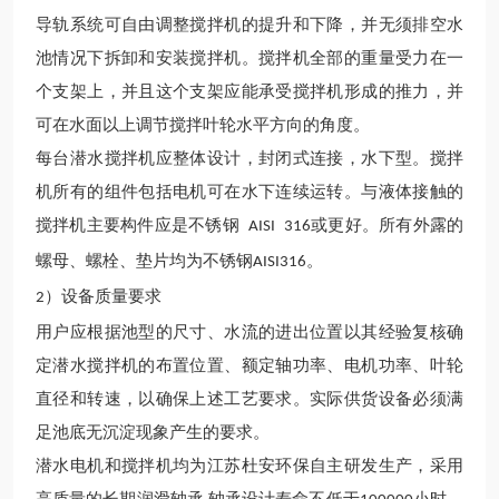
导轨系统可自由调整搅拌机的提升和下降，并无须排空水
池情况下拆卸和安装搅拌机。搅拌机全部的重量受力在一
个支架上，并且这个支架应能承受搅拌机形成的推力，并
可在水面以上调节搅拌叶轮水平方向的角度。
每台潜水搅拌机应整体设计，封闭式连接，水下型。搅拌
机所有的组件包括电机可在水下连续运转。与液体接触的
搅拌机主要构件应是不锈钢
或更好。所有外露的
AISI
316
螺母、螺栓、垫片均为不锈钢
。
AISI316
）
设备质量要求
2
用户应根据池型的尺寸、水流的进出位置以其经验复核确
定潜水搅拌机的布置位置、额定轴功率、电机功率、叶轮
直径和转速，以确保上述工艺要求。实际供货设备必须满
足池底无沉淀现象产生的要求。
潜水电机和搅拌机均为江苏杜安环保自主研发生产，采用