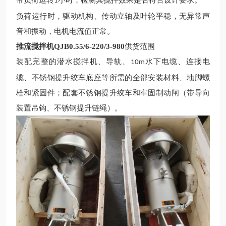
带负荷运转
小时，检测其搅拌效果是否符合设计要求。
1
负荷运行时，驱动机构、传动立轴及叶轮平稳，无异常声
音和振动，电机电流值正常。
推流搅拌机QJB0.55/6-220/3-980
供货范围
装配完整的
潜水
搅拌机、导轨、
水下电缆、连接电
10m
缆、不锈钢提升绞车底座等所需的全部安装材料、地脚螺
栓和紧固件；配套不锈钢提升绞车和
牢固
制动闸（带导向
装置吊钩、不锈钢提升链绳）。