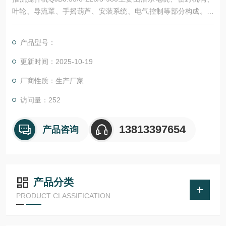
叶轮、导流罩、手摇葫芦、安装系统、电气控制等部分构成。搅
拌叶轮在电机驱动下旋转搅拌液体，使之产生旋向射流，并利用
沿着射流表面的剪切应力来进行混合，使流场以外的液体通过摩
产品型号：
擦产生搅拌作用，在极度混合的同时，形成体积流，应用大体积
流动模式得到受控流体的输送。
更新时间：2025-10-19
厂商性质：生产厂家
访问量：252
13813397654
产品咨询
产品分类
PRODUCT CLASSIFICATION