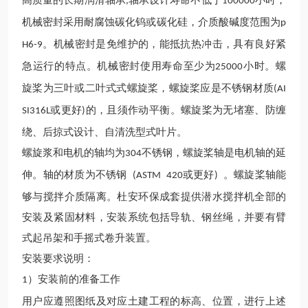
高质量的长期润滑轴承
轴承设计寿命不低于
小时，
,
100000
机械密封采用耐腐蚀碳化钨或碳化硅，介质酸碱度范围为
p
。机械密封是免维护的，能抵抗热冲击，具有良好紧
H6-9
急运行的特点。机械密封使用寿命至少为
小时。螺
25000
旋桨为三叶或二叶式式螺旋桨，螺旋桨应是不锈钢材质
(AI
或更好
的，且须作动平衡。螺旋桨为无堵塞、防缠
SI316L
)
绕、后掠式设计、自清洗型式叶片。
螺旋浆和电机的轴均为
不锈钢
，螺旋桨轴是电机轴的延
304
伸。轴的材质为不锈钢
或更好
。螺旋桨轴能
(ASTM
420
)
够与搅拌介质隔离。杜安环保成套提供潜水搅拌机全部的
安装及紧固材料，安装系统包括导轨、钢丝绳，并要有臂
式起吊架和手摇式卷升装置。
安装要求说明：
）安装前的准备工作
1
用户应遵照图纸及对应土建工程的标高、位置，进行上述