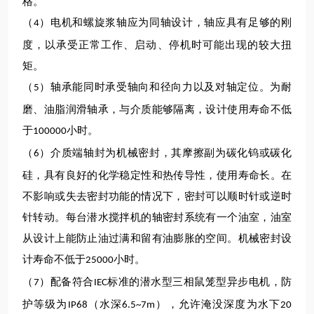
格。
（
）电机和螺旋浆轴应为同轴设计，轴应具有足够的刚
4
度，以承受正常工作、启动、停机时可能出现的
较
大扭
矩。
（
）轴承能同时承受轴向和径向力以及对轴定位。为耐
5
磨、油脂润滑轴承，与介质
能够
隔离，设计使用寿命
不低
于
小时。
100000
（
）介质端轴封为机械密封，其摩擦副为
碳化钨或碳化
6
硅
，具有良好的化学稳定性和热传导性，使用寿命长。在
不影响或失去密封功能的情况下，密封可以顺时针或逆时
针转动。每台
潜水
搅拌
机
的轴密封系统有一个油室，油室
从设计上能防止油过满和留有油膨胀的空间。机械密封设
计寿命
不低于
小时。
25000
（
）配备符合
标准的潜水型三相鼠笼型异步电机，防
7
IEC
护等级为
（水深
）
，允许淹没深度为水下
IP68
6.5~7m
2
0