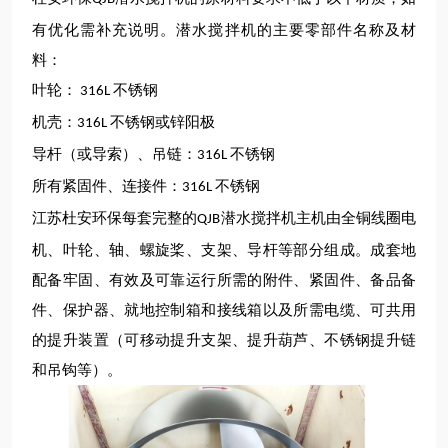
有优化需补充说明。潜水搅拌机的主要零部件名称及材
料：
叶轮：
不锈钢
316L
机壳：
不锈钢或锌阳极
316L
导杆（或导索）、吊链：
不锈钢
316L
所有紧固件、连接件：
不锈钢
316L
江苏杜安环保
每套完整的
潜水
搅拌
机主机
由
全铜线圈
电
QJB
机、
叶轮
、轴、螺旋桨、支架、导杆等部分组成。成套地
配备
牢固
、有效及可靠运行所需的附件、紧固件、备品备
件、保护器、就地控制箱和接线箱以及所需电缆、可共用
的提升装置（可移动提升支架、提升葫芦、不锈钢提升链
和吊钩等）。