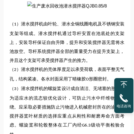
（
）潜水搅拌
机
由叶轮、潜水
全铜线圈
电机及不锈钢安装
1
支架等组成。潜水搅拌
机
通过导杆安置在池底处的支架
上，安装导杆保证自由升降，提升和安装搅拌器无需将水
池放空。导杆系统搅拌器全部的重量受力在提升支架上，
并且这个支架可承受搅拌器产生的推力。
（
）
潜水
搅拌
机
的壳体厚度足以承受荷载，表面平整无气
2
孔，结构紧凑。各水封面采用丁
晴
橡胶
形圈密封。
O
（
）潜水搅拌
机
的螺旋桨设计成自清洁、无堵塞的形式，
3
为适应水的流态
较
优化设计，可防止污水中纤维物的缠
电话咨询
绕。应采取必要措施防止污物进入机械密封所在的油室。
搅拌器桨叶材质的选择应重点从刚性和耐磨寿命方面考
虑。螺旋桨和轮毂整体在工厂内经
级动平衡检验合
G6.3