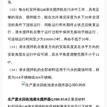
等。
（
）每台
杜安环保
潜水搅拌
机
在污水中工作，具有足
12
QJB
够的混合、搅拌能力，能在允许淹没深度为水下
米全浸
2
0
没的条件下连续运行、间歇运行和长期停止状态后恢复运
行，
潜水
搅拌
机
在整个运行过程中保持无振动平稳运行，
可
连续运行时间至少为
小时，寿命不
低于
年。
10000
10
（
）
潜水
搅拌
机
在垂直方向的安装高度及在水平方向的
13
安装角度在运行中应可调，其水平角度调整范围不小于
12
。
0°
（
）潜水搅拌
机
的全部材料适用于污水的腐蚀环境
，材
14
质为
不锈钢或
不锈钢
。
316
304
生产废水回收池潜水搅拌器QJB0.85/8
主要
原
材料
杜安环保
潜水搅拌机
的
原
材料要求不低于以下材质，如
QJB