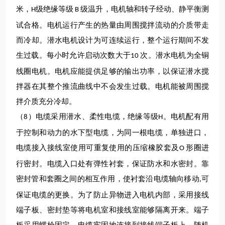
米，
级绝缘等级
级温升，电机轴和转子经动、静平衡测
H
B
试合格。电机运行产生的热量由周围搅拌流动的介质带走
而冷却。潜水电机设计为可连续运行，整个运行期间不发
生过载。每小时允许启动次数大于
次。潜水电机
为全铜
10
线圈电机
。电机应能提供足够的输出功率，以保证
潜水
搅
拌器在其整个推流曲线中不会发生过载。电机能被周围搅
拌介质充分冷却。
（
）电缆采用潜水、柔性电缆，绝缘等级
。电机配有用
8
H
于控制和动力的水下型电缆，为同一根电缆，单独进口，
电缆接入接线室使用可重复使用的压缩橡胶套及
形圈进
O
行密封。电缆入口处有弹性衬套，保证防水和水密封。靠
密封管和套圈之间的相互作用，使衬套沿电缆轴向移动
可
,
保证电缆的更换。为了防止异物进入电机内部，采用接线
端子板、密封垫等将电机室和接线室
能够
隔离开来。端子