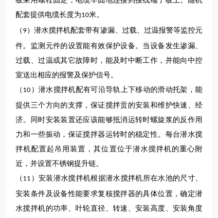
板采用螺栓固定，电缆
牢固
地连接到接线端子板上。随机
配套提供电缆长度为
米。
10
（
）
潜水
搅拌
机
配套带有渗漏、过载、过温报警等监控元
9
件。监测元件的设置能有效保护设备。当设备发生渗漏、
过载、过温或其它故障时，能及时中断工作，并能向中控
室送出相应的报警及保护信号。
（
）
潜水搅拌机
配有可沿导轨上下移动的滑动托架，能
10
提供三个方向的支撑，保证搅拌
贡
的安装和维护快速、经
济。同时安装装置还应该能够抵消运转时螺旋浆的反作用
力和一些振动，保证搅拌器运转时的稳定性。每台
潜水
搅
拌
机
配置起吊用装置，其位置位于
潜水
搅拌
机
的重心附
近，并设置不锈钢
提升链
。
（
）
安装潜水搅拌机
根据潜水搅拌
机
所在水池的尺寸、
11
安装条件及设备性能要求复核搅拌器的具体位置，确定
潜
水
搅拌
机
的功率、叶轮直径、转速、安装高度、安装角度