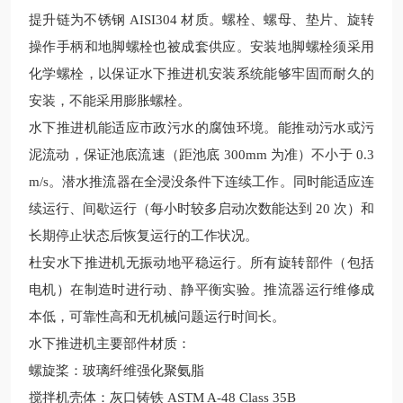
提升链为不锈钢 AISI304 材质。螺栓、螺母、垫片、旋转
操作手柄和地脚螺栓也被成套供应。安装地脚螺栓须采用
化学螺栓，以保证
水下推进机
安装系统能够牢固而耐久的
安装，不能采用膨胀螺栓。
水下推进机
能适应市政污水的腐蚀环境。能推动污水或污
泥流动，保证池底流速（距池底
300mm 为准）不小于 0.3
m/s。
潜水推流器在全浸没条件下连续工作。同时能适应连
续运行、间歇运行（每小时较
多启动次数能达到
20 次）和
长期停止状态后恢复运行的工作状况。
杜安水下推进机无振动地平稳运行。所有旋转部件（包括
电机）在制造时进行动、静平衡实验。推流器运行维修成
本低，可靠性高和无机械问题运行时间长。
水下推进机
主要部件材质：
螺旋桨：玻璃纤维强化聚氨脂
搅拌机壳体：灰口铸铁
ASTM A-48 Class 35B