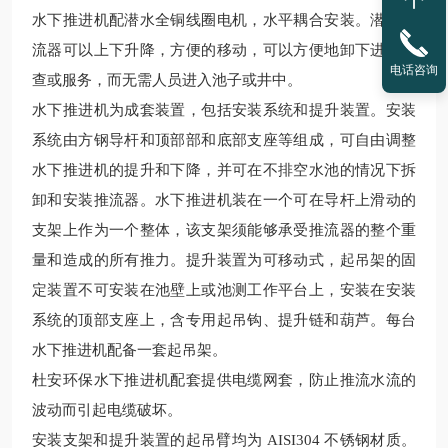
水下推进机
配潜水全铜线圈电机，水平耦合安装。潜水推
流器可以上下升降，方便的移动，可以方便地卸下进行检
电话咨询
查或服务，而无需人员进入池子或井中。
水下推进机
为成套装置，包括安装系统和提升装置。安装
系统由方钢导杆和顶部部和底部支座等组成，可自由调整
水下推进机
的提升和下降，并可在不排空水池的情况下拆
卸和安装推流器。
水下推进机
装在一个可在导杆上滑动的
支架上作为一个整体，该支架须能够承受推流器的整个重
量和造成的所有推力。提升装置为可移动式，起吊架的固
定装置不可安装在池壁上或池测工作平台上，安装在安装
系统的顶部支座上，含专用起吊钩、提升链和葫芦。每台
水下推进机
配备一套起吊架。
杜安环保
水下推进机
配套提供电缆网套，防止推流水流的
波动而引起电缆破坏。
安装支架和提升装置的起吊臂均为
AISI304 不锈钢材质。