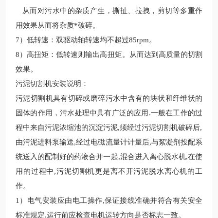
从而对污水中的杂质产生，撕扯、拉拽，剪切等多重作
用效果从而将杂质
*
破碎。
7
）低转速：双驱动轴转速均不超过
85rpm
。
8
）高扭矩：低转速则输出高扭矩。从而达到高质量的切割
效果。
污泥切割机安装说明：
污泥切割机具有切碎或磨碎污水中含有的块状和纤维状的
固体的作用，
污水处理中具有广泛的应用
.
一般在工作的过
程中来自污泥浓缩池的沉淀污泥
,
须经过污泥切割机破碎后
,
由污泥进料泵输送
,
经过电磁流量计计量后
,
与絮凝剂投配系
统送入的配制好的药液合并一起
,
混合进入离心脱水机
,
在使
用的过程中
,
污泥切割机更是离不开污泥脱水离心机的工
作。
1
）电气安装应由电工操作
,
保证接线准确并符合有关安全
标准规定
.
运行前应检查电机运转方向是否标志一致。