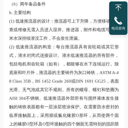
（6）
两年备品备件
b. 主要结构
(1) 低速推流器的设计：推流
器可上下升降，方便移动，检
电话咨询
查或维修无需人员进入湿井。推进器，附件和电缆可在20
米水深持续潜没工作，不会发生泄漏。
(2) 低速推流器的构造：每台推流器具有齿轮箱或其它形
式，潜水封闭式连接设计。潜水低速推流器的所有部件，
包括电机和齿轮箱（如有），都能够在水下连续运行。除
底座和叶片外，推流
器的主要铸件为灰口铸铁，ASTM A-4
8 Class 35B，BS 1452 Grade 260或DIN 1691 GG25，表面
光滑、无气泡或其它不规则。所有的螺母、螺钉和垫圈为
AISI 304不锈钢。
低速推流
器外部所有与搅拌液体发生接
触的铸铁表面都有一层涂层喷涂保护。在需要防水密封的
临界接触面上，采用腈或氟化橡胶O形环，从而使两个面
上的橡胶O型环及O型环接触的四个侧面无需特别的扭距限