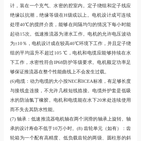
计，装在一个充气、水密的腔室内。定子绕组和定子线应
绝缘以抗潮，绝缘等级在H级或以上。电机设计成可连续
处理40℃的搅拌介质，能够在间隔均匀的情况下每小时能
起动15次。
低速推流器为潜水工作
。电机的允许电压波动
为±10％，电机设计成在
较
高40℃环境下工作，并且定子绕
组的平均温升不超过105 ℃，电机和电缆应能够持续在水
下工作，水密性符合IP68防护等级要求。电机额定功率足
够保证推
流器在整个性能曲线上不会发生过载。
(6)电缆：动力电缆的大小按NEC和ICEA标准，有足够长度
与接线盒连接，不允许几根短线捻接。电缆外护套是低吸
水的防油氯丁橡胶。电机和电缆能在水下20米处连续使用
而不失去其防水性能。
(7) 轴承：低速推流器电机轴在两个润滑的轴承上旋转。轴
承的设计寿命不低于10万小时。(8) 齿轮单元（如有）
：齿
轮箱为一个配有高精度、低负载齿轮的两级、圆柱形的斜