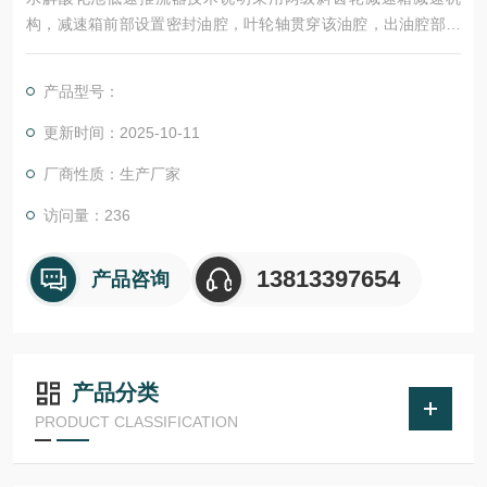
构，减速箱前部设置密封油腔，叶轮轴贯穿该油腔，出油腔部位
用机械密封进行密封。叶轮和叶轮轴之间采用键连接固定在轴的
端部，并加以密封，叶轮和叶轮轴采用锁定装置以防叶轮和轴无
产品型号：
论是正转还是偶尔发生反转都不会发生松动，电机轴与污水接触
部分（叶轮与机械密封之间）带轴套防护或其他有效防护措施，
更新时间：2025-10-11
防止电化学腐蚀现象发生。
厂商性质：生产厂家
访问量：236
13813397654
产品咨询
产品分类
PRODUCT CLASSIFICATION