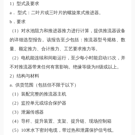
1）型式及要求
a． 型式：二叶片或三叶片的螺旋浆式推进器。
b．要求
（1）对水池阻力和推进器推力进行计算，提供推
流器设备
的详细选型报告。该报告至少包括：推流器型号规格、数
量、额定推力、合计推力、工艺要求推力等。
（2）电机能连续和间歇运行，至少每小时能启动15次，并
不对推
流
器带来任何有害影响。绝缘等级为H级或以上。
2）结构与材料
a. 供货范围（包括但不限于以下）
（1）装配完整的推
流器主机
（2）监控单元或综合保护器
（3）泄漏传感器
（4）
导杆、提升装置、支架、提升链、现场控制箱
（5）10米水下
密封电缆，带过热和泄露保护信号线。