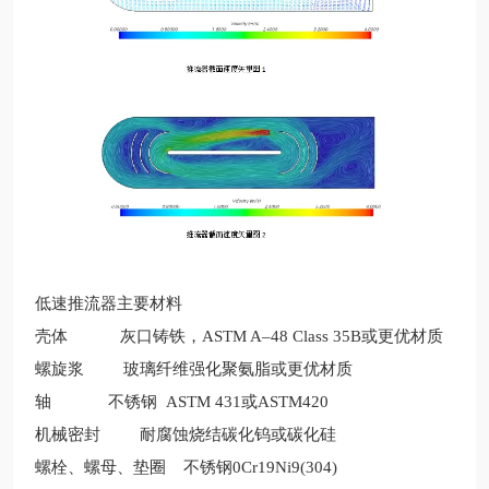
低速推流器主要材料
壳体
灰口铸铁，ASTM A–48 Class 35B
或更优材质
螺旋浆
玻璃纤维强化聚氨脂或更优材质
轴
不锈钢
ASTM 431或ASTM420
机械密封
耐腐蚀烧结碳化钨或碳化硅
螺栓、螺母、垫圈
不锈钢0Cr19Ni9(304)