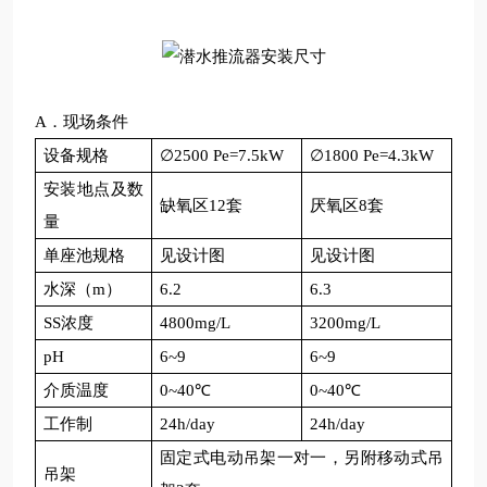
A
．现场条件
设备规格
∅
2500
Pe=7.5kW
∅
1800
Pe=4.3kW
安装地点及数
缺氧区
12
套
厌氧区
8
套
量
单座池规格
见设计图
见设计图
水深（
m
）
6.2
6.3
SS
浓度
4800mg/L
3200mg/L
pH
6~9
6~9
介质温度
0~40
℃
0~40
℃
工作制
24h/day
24h/day
固定式电动吊架一对一，另附移动式吊
吊架