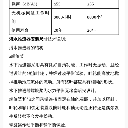
噪声（
dB(A)
）
≤
55
≤
55
无机械问题
工作时
8000
小时
8000
小时
间
使用寿命
20
年
20
年
潜水推流器安装尺寸
技术说明
:
潜水推进器的结构
a
螺旋桨
水下推进器采用具有良好自清功能、工作时无振动、且经
过设计的轴流叶轮，并经过动平衡试验。叶轮能高效地搅
拌推动池底流体的流动。所有桨叶都应具有相同的形状。
水下推进器螺旋桨为水力平衡无堵塞后曳设计。
螺旋桨和轴之间采键连接固定在轴的端部，并加以密封，
叶轮和轴用锁定装置以防叶轮和轴无论是正转还是偶尔发
生反转都不会发生松动。
螺旋桨作动平衡和静平衡试验。