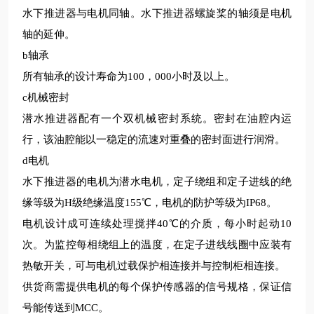
水下推进器与电机同轴。水下推进器螺旋桨的轴须是电机
轴的延伸。
b
轴承
所有轴承的设计寿命为
100
，
000
小时
及以上
。
c
机械密封
潜水推进器配有一个双机械密封系统。密封在油腔内运
行，该油腔能以一稳定的流速对重叠的密封面进行润滑。
d
电机
水下推进器的电机为潜水电机，定子绕组和定子进线的绝
缘等级为
H
级绝缘温度
155
℃，电机的防护等级为
IP68
。
电机设计成可连续处理搅拌
40
℃的介质，每小时起动
10
次。为监控每相绕组上的温度，在定子进线线圈中应装有
热敏开关，可与电机过载保护相连接并与控制柜相连接。
供货商需提供电机的每个保护传感器的信号规格，保证信
号能传送到
MCC
。