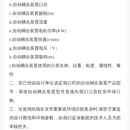
b.
自动耦合装置
口径
c.自动耦合装置扬程(m)
d.自动耦合装置流量
e.
自动耦合装置
电机功率
(KW)
f.自动耦合装置转速(r/min)
g.自动耦合装置电压〔V〕
h.自动耦合装置吸程(m)
i.
自动耦合装置
使用的介质名称、比重、粘度、腐蚀性、毒
性
二、若已经由设计单位选定我公司的
自动耦合装置
产品型
号，请按
自动耦合装置
型号直接向
我们
江苏杜安环保
订
购。
三、当使用的场合非常重要或环境比较复杂时
,请您尽量提
供设计图纸和详细参数，由我们
蓝深集团
的技术
人员
为您
审核把关。