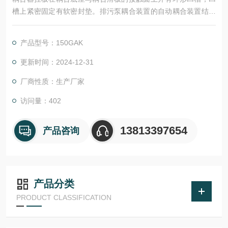
槽上紧密固定有软密封垫。排污泵耦合装置的自动耦合装置结构
紧凑、占地面积小。排污泵由于潜入液下工作,因此可直接安装于
污水池内,无需建造专门的泵房用来安装泵及机,可以节省大量的土
产品型号：150GAK
地及基建费用。
更新时间：2024-12-31
厂商性质：生产厂家
访问量：402
13813397654
产品咨询
产品分类
PRODUCT CLASSIFICATION