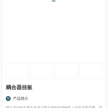
耦合器挂板
产品简介
耦合器挂板在耦合底座与耦合滑板的接触面上开有环形凹槽，凹