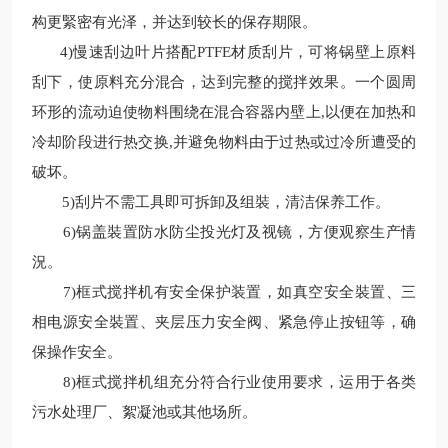
构更緊密有光泽，并达到较长的保存期限。
4)
慢速刮边叶片搭配
PTFE
材质刮片，可将锅壁上原料
刮下，使原料充分混合，达到完整的搅拌效果。一个圆周
环形的流动迫使物料围绕在混合容器内壁上
,
以便在加热和
冷却阶段进行热交换
,
并避免物料由于过热或过冷所遭受的
破坏。
5)
刮片不需工具即可拆卸及组裝，清洁保养工作。
6)
锅盖裝置防水防尘投光灯及视镜，方便观察生产情
況。
7)
框式搅拌机有安全保护装置，如真空安全裝置、三
相电源安全裝置、夹层压力安全阀、紧急停止按钮等，确
保操作安全。
8)
框式搅拌机组充分符合行业使用要求，运用于各类
污水处理厂、絮凝池或其他场所。