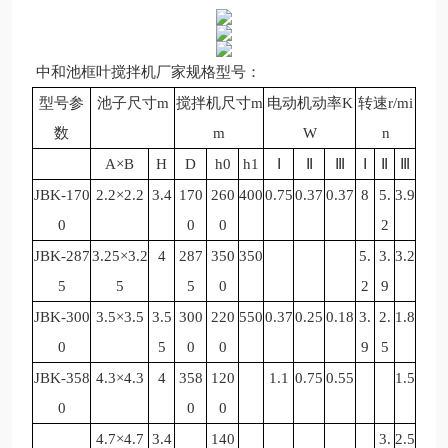
中和池框叶搅拌机厂家
规格型号：
型号参
池子尺寸
m
搅拌机尺寸
m
电动机动率
K
转速
r/mi
数
m
W
n
A
×
B
H
D
h0
h1
Ⅰ
Ⅱ
Ⅲ
Ⅰ
Ⅱ
Ⅲ
JBK-170
2.2
×
2.2
3.4
170
260
400
0.75
0.37
0.37
8
5.
3.9
0
0
0
2
JBK-287
3.25
×
3.2
4
287
350
350
5.
3.
3.2
5
5
5
0
2
9
JBK-300
3.5
×
3.5
3.5
300
220
550
0.37
0.25
0.18
3.
2.
1.8
0
5
0
0
9
5
JBK-358
4.3
×
4.3
4
358
120
1.1
0.75
0.55
1.5
0
0
0
4.7
×
4.7
3.4
140
3.
2.5