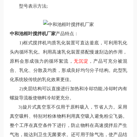
型号表示方法
;
中和池框叶搅拌机厂家
产品特点：
1)
框式搅拌机均质乳化裝置可直达釜底，可利用乳化
头內循环乳化。利用高速乳化裝置搭配慢速刮边的作用，
原料会形成強力的循环絮流，
无沉淀
，产品可充分被混
合、乳化、分散及均质，形成良好均匀分子结构。此型乳
化系统较传统的乳化效果更佳。
2)
夹层结构可以直接进行加热和冷却功能
,
冷却时内有
螺旋导流板使物料冷却更充分。
3)
旋片式真空泵不仅用于原料吸入，节省人力。采用
真空吸料、特别对粉体物料利用真空吸入避免粉尘飞扬。
整个工序在真空条件下进行，防止物料在高速搅拌后产生
气泡，能达到卫生无菌要求。还可用于除气泡，使产品结