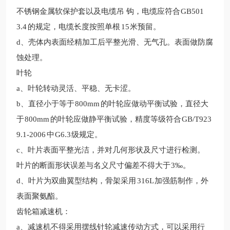
不锈钢金属软保
护套以及电缆吊
钩，电缆应符合
GB501
3.4
的规定，电缆长度按照单根
15
米预留。
d、壳体内表面经精加工后平整光滑、无气孔。
表面做防腐
蚀处理。
叶轮
a、叶轮转动灵活、平稳、无卡涩。
b、直径小于等于
800mm
的叶轮应做动平衡试验，直径大
于
800mm
的叶轮应做静平衡试验，精度等级符合
GB/T923
9.1-2006
中
G6.3
级规定。
c、叶片表面平整光洁，并对几何形状及尺寸进行检测。
叶片的断面形状误差与名义尺寸偏差不得大于
3‰。
d、叶片为双曲翼型结构，骨架采用
316L
加强筋制作，外
表面聚氨酯。
齿轮箱减速机：
a、减速机不得采用摆线针轮减速传动方式，可以采用行