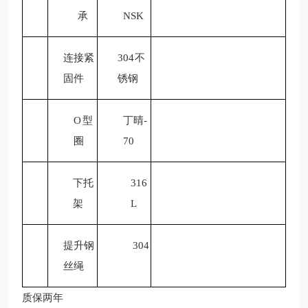
承
NSK
连接紧
304
不
固件
锈钢
O
型
丁晴-
圈
70
下托
316
架
L
提升钢
304
丝绳
质保两年