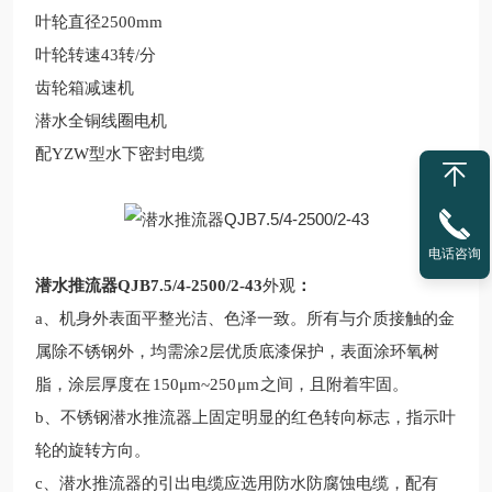
叶轮直径2500mm
叶轮转速43转/分
齿轮箱减速机
潜水全铜线圈电机
配YZW型水下密封电缆
电话咨询
潜水推流器QJB7.5/4-2500/2-43
外观
：
a、机身外表面平整光洁、色泽一致。所
有与介质接触的金
属除不锈钢外，均需涂2层优质底漆保护，表面涂环氧树
脂，涂层厚度在
150μm~250
μm
之间，且附着牢固。
b、不锈钢潜水推流器上固定明显的红色转向标志，指示叶
轮的旋转方向。
c、潜水推流器的引出电缆应选用防水防腐蚀电缆，配有