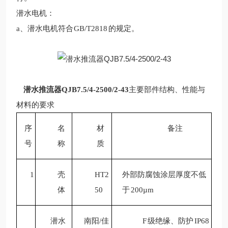
潜水电机：
a、潜水电机符合
GB/T2818
的规定。
潜水推流器QJB7.5/4-2500/2-43
主要部件结构、性能与
材料的要求
序
名
材
备注
号
称
质
1
壳
HT2
外部防腐蚀涂层厚度不低
体
50
于
200µm
潜水
南阳/佳
F
级绝缘、防护
IP68