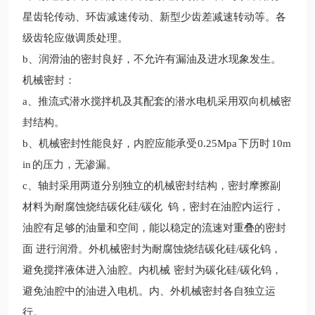
星齿轮传动、环齿减速传动、新型少齿差减速转动等。各
级齿轮应做调质处理。
b、润滑油的密封良好，不允许有漏油及进水现象发生。
机械密封：
a、推流式潜水搅拌机及其配套的潜水电机采用双向机械
密
封结构。
b、机械密封性能良好，内腔应能承受
0.25Mpa
下历时
10m
in
的压力，无渗漏。
c、轴封采用两道分别独立的机械密封结构，密封摩擦副
材料为耐腐蚀
烧结碳化硅/碳化
钨，密封在油腔内运行，
油腔有足够的油量和空间，能以稳定的流速对重叠的密封
面
进行润滑。外机械密封为耐腐蚀烧结碳化硅/碳化钨，
避免搅拌液体进入油腔。内机械
密封为碳化硅/碳化钨，
避免油腔中的油进入电机。内、外机械密封各自独立运
行。