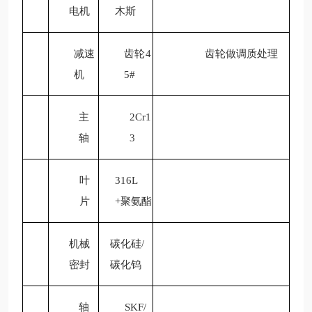
电机
木斯
减速
齿轮
4
齿轮做调质处理
机
5#
主
2Cr1
轴
3
叶
316L
片
+聚氨酯
机械
碳化硅/
密封
碳化钨
轴
SKF/