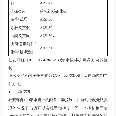
轴
AISI
420
机械密封
碳化钨或碳化硅
链
钢丝绳
AISI
304
/
导杆及支架
AISI
304
吊架及支座
AISI
304
所有连接附件
/
AISI
316
化学地脚螺栓
杜安环保
QJB5.5/12-620/3-480潜水搅拌机可调方向
的控
制：
潜水搅拌机的操作方式为就地手动控制和
自动控制二
PLC
种方式。
、手动控制
1
杜安环保
潜水搅拌机配备手动控制，在自动控制无法实
QJB
现的情况下仍然可以实现手动控制。即：当控制柜面板