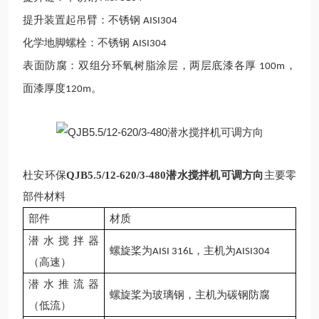
提升装置起吊臂：不锈钢
AISI304
化学地脚螺栓：不锈钢
AISI304
表面防腐：双组分环氧树脂涂层，两层底漆各厚
，
100m
面漆厚度
。
120m
杜安环保
QJB5.5/12-620/3-480潜水搅拌机可调方向
主要零
部件材料
部件
材质
潜水搅拌器
螺旋桨为
，主机为
AISI
316L
AISI304
（高速）
潜水推流器
螺旋桨为玻璃钢，主机为碳钢防腐
（低流）