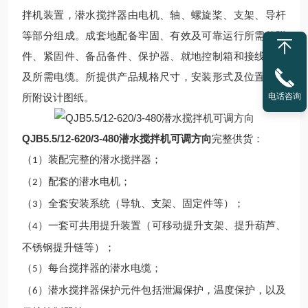
拌机装置，潜水搅拌器由电机、轴、螺旋桨、支架、导杆
等部分组成。成套地配备牢固、有效及可靠运行所需的附
件、紧固件、备品备件、保护器、就地控制箱和接线箱以
及所需电缆。所提供产品规格尺寸，安装形式及位置参照
电话咨询
所附设计图纸。
QJB5.5/12-620/3-480潜水搅拌机可调方向
完整供货：
（
）装配完整的潜水搅拌器；
1
（
）配套的潜水电机；
2
（
）全套安装系统（导轨、支架、固定件等）；
3
（
）一套可共用提升装置（可移动提升支架、提升葫芦、
4
不锈钢提升链等）；
（
）每台搅拌器的潜水电缆；
5
（
）潜水搅拌器保护元件包括泄漏保护，温度保护，以及
6