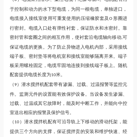
于控制和动力的水下型电缆，为同一根电缆，单独进口，
电缆接入接线室使用可重复使用的压缩橡胶套及
形圈进
O
行密封。电缆入口处有弹性衬套，保证防水和水密封。靠
密封管和套圈之间的相互作用，使衬套沿电缆轴向移动
可
,
保证电缆的更换。为了防止异物进入电机内部，采用接线
端子板、密封垫等将电机室和接线室
能够隔离开来。端子
板采用螺栓固定，电缆牢固
地连接到接线端子板上。随机
配套提供电缆长度为
米。
10
（
）
潜水搅拌机配套带有渗漏、过载、过温报警等监控元
9
件。监测元件的设置能有效保护设备。当设备发生渗漏、
过载、过温或其它故障时，能及时中断工作，并能向中控
室送出相应的报警及保护信号。
（
）
潜水搅拌机配有可沿导轨上下移动的滑动托架，能
10
提供三个方向的支撑，保证搅拌贡的安装和维护快速、经