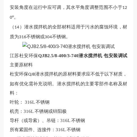
安装角度在运行中应可调，其水平角度调整范围不小于
12
。
0°
（
）潜水搅拌
机的全部材料适用于污水的腐蚀环境
，材
14
质为
不锈钢或
不锈钢
。
316
304
江苏杜安环保
QJB2.5/8-400/3-740潜水搅拌机 包安装调试
主要原材料
杜安环保
潜水搅拌机
的原材料要求应不低于以下材质，
QJB
如有优化需补充说明。潜水搅拌机的主要零部件名称及材
料：
叶轮：
316L
不锈钢
机壳：
316L
不锈钢或锌阳极
导杆（或导索）、吊链：
316L
不锈钢
所有紧固件、连接件：
316L
不锈钢