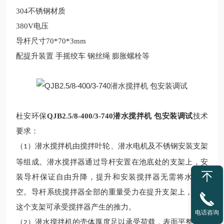
304不锈钢材质
380V电压
导杆尺寸70*70*3mm
配提升装置 手摇绞车 钢丝绳 膨胀螺栓等
杜安环保
QJB2.5/8-400/3-740潜水搅拌机 包安装调试
技术
要求：
（
）潜水搅拌
机由搅拌叶轮、潜水电机及不锈钢安装支架
1
等组成。潜水搅拌器通过导杆安置在池底处的支架上，安
装导杆保证自由升降，提升和安装搅拌器无需将水池放
空。导杆系统搅拌器全部的重量受力在提升支架上，并且
这个支架可承受搅拌器产生的推力。
电话咨询
（
）
潜水搅拌机的壳体厚度足以承受荷载，表面平整无气
2