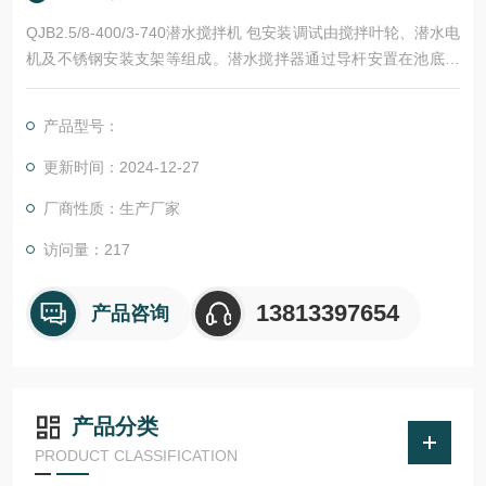
QJB2.5/8-400/3-740潜水搅拌机 包安装调试由搅拌叶轮、潜水电
机及不锈钢安装支架等组成。潜水搅拌器通过导杆安置在池底处
的支架上，安装导杆保证自由升降，提升和安装搅拌器无需将水
池放空。导杆系统搅拌器全部的重量受力在提升支架上，并且这
产品型号：
个支架可承受搅拌器产生的推力。
更新时间：2024-12-27
厂商性质：生产厂家
访问量：217
13813397654
产品咨询
产品分类
PRODUCT CLASSIFICATION