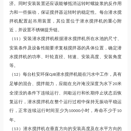
济。同时安装装置还应该能够抵消运转时螺旋浆的反作用
力和一些振动，保证搅拌器运转时的稳定性。每台潜水搅
拌机配置起吊用装置，其位置位于潜水搅拌机的重心附
近，并设置不锈钢提升链。
（
）
安装潜水搅拌机根据潜水搅拌机所在水池的尺寸、
11
安装条件及设备性能要求复核搅拌器的具体位置，确定潜
水搅拌机的功率、叶轮直径、转速、安装高度、安装角度
等。
（
）每台
杜安环保
潜水搅拌机能在污水中工作，具有
12
QJB
足够的混合、搅拌能力，应能在允许淹没深度为水下
米
20
全浸没的条件下连续运行、间歇运行和长期停止状态后恢
复运行，
潜水搅拌机
在整个运行过程中保持无振动平稳运
行，正常连续运行时间至少为
小时，寿命不少
于
10000
10
年。
（
）
潜水搅拌机
在垂直方向的安装高度及在水平方向的
13