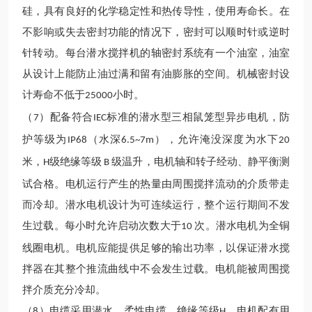
硅，具有良好的化学稳定性和热传导性，使用寿命长。在
不影响或失去密封功能的情况下，密封可以顺时针或逆时
针转动。每台潜水搅拌机的轴密封系统有一个油室，油室
从设计上能防止油过满和留有油膨胀的空间。机械密封设
计寿命不低于
小时。
25000
（
）配备符合
标准的潜水型三相鼠笼型异步电机，防
7
IEC
护等级为
（水深
）
，允许淹没深度为水下
IP68
6.5~7m
20
米，
级绝缘等级
级温升，电机轴和转子经动、静平衡测
H
B
试合格。电机运行产生的热量由周围搅拌流动的介质带走
而冷却。潜水电机设计为可连续运行，整个运行期间不发
生过载。每小时允许启动次数大于
次。潜水电机
为全铜
10
线圈电机。电机应能提供足够的输出功率，以保证潜水搅
拌器在其整个推流曲线中不会发生过载。电机能被周围搅
拌介质充分冷却。
（
）电缆采用潜水、柔性电缆，绝缘等级
。电机配有用
8
H