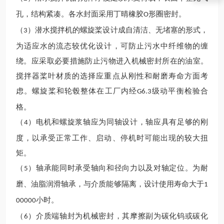
孔，结构紧凑。各水封面采用丁晴
橡胶
形圈密封。
O
（
）潜水搅拌
机的螺旋桨设计成自清洁、无堵塞的形式，
3
为适应水的流态较
优化设计，可防止污水中纤维物的缠
绕。应采取必要措施防止污物进入机械密封所在的油室。
搅拌器桨叶材质的选择应重点从刚性和耐磨寿命方面考
虑。螺旋桨和轮毂整体在工厂内经
级动平衡检验合
G6.3
格。
（
）电机和螺旋浆轴应为同轴设计，轴应具有足够的刚
4
度，以承受正常工作、启动、停机时可能出现的
较大扭
矩。
（
）轴承能同时承受轴向和径向力以及对轴定位。为耐
5
磨、油脂润滑轴承，与介质
能够
隔离，设计使用寿命大于
1
小时。
00000
（
）介质端轴封为机械密封，其摩擦副为
碳化钨或碳化
6