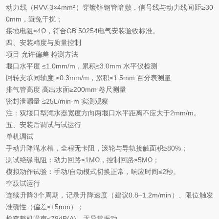
动力线（
RVV-3×4mm²）穿镀锌钢管暗敷，信号线与动力线间距≥30
0mm，避免干扰；
接地电阻
≤4Ω，符合GB 50254电气安装验收标准。
四、安装精度与质量控制
项目
允许偏差
检测方法
堰口水平度
≤1.0mm/m，累积≤3.0mm
水平仪检测
回转支承同轴度
≤0.3mm/m，累积≤1.5mm
百分表测量
排气管高度
高出水面
≥200mm
卷尺测量
密封泄漏量
≤25L/min·m
实测观察
注：双堰口型滗水器宽度方向两堰口水平距离不应大于
2mm/m。
五、安装后调试与试运行
单机调试
手动升降滗水槽，全程无卡阻，滚轮与导轨接触面积
≥80%；
测试绝缘电阻：动力回路
≥1MΩ，控制回路≥5MΩ；
模拟动作试验：手动
/自动模式切换正常，响应时间≤2秒。
空载试运行
连续升降
3个周期，记录升降速度（建议0.8–1.2m/min）、限位触发
准确性（偏差≤±5mm）；
检查整机噪声
≤78dB(A)，无异常振动。