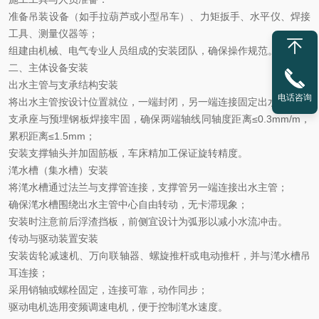
准备吊装设备（如手拉葫芦或小型吊车）、力矩扳手、水平仪、焊接
工具、测量仪器等；
组建由机械、电气专业人员组成的安装团队，确保操作规范。
二、主体设备安装
出水主管与支承结构安装
电话咨询
将出水主管按设计位置就位，一端封闭，另一端连接固定出水管；
支承座与预埋钢板焊接牢固，确保两端轴线同轴度距离
≤0.3mm/m，
累积距离≤1.5mm；
安装支撑轴头并加固筋板，车床精加工保证旋转精度。
滗水槽（集水槽）安装
将滗水槽通过法兰与支撑管连接，支撑管另一端连接出水主管；
确保滗水槽围绕出水主管中心自由转动，无卡滞现象；
安装时注意前后浮渣挡板，前侧宜设计为弧形以减小水流冲击。
传动与驱动装置安装
安装齿轮减速机、万向联轴器、螺旋推杆或电动推杆，并与滗水槽吊
耳连接；
采用销轴或螺栓固定，连接可靠，动作同步；
驱动电机选用变频调速电机，便于控制滗水速度。