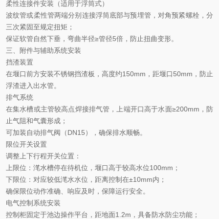
柔性连接件安装（适用于浮筒式）
波纹管或柔性管两端分别连接浮筒底部与预埋管，对角预紧螺栓，分
三次紧固至规定扭矩；
保证软管自然下垂，弯曲半径
≥管径5倍，防止扭曲变形。
三、附件与辅助系统安装
挡渣装置
在堰口前方安装不锈钢挡渣板，高度约
150mm，距堰口50mm，防止
浮渣进入出水管。
排气系统
在集水槽或主管较高点焊接排气管，上端开口高于水面
≥200mm，防
止气阻和气囊形成；
可加装自动排气阀（
DN15），确保排水顺畅。
限位开关设置
调整上下行程开关位置：
上限位：滗水槽停在待机位，堰口高于较高水位
100mm；
下限位：对应较低滗水水位，距离控制在
±10mm内；
确保限位动作准确、响应及时，保障运行安全。
电气控制系统安装
控制柜固定于池边操作平台，距地面
1.2m，具备防水防尘功能；