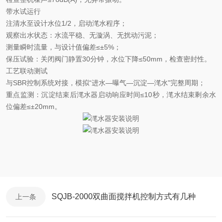
带水试运行
注清水至设计水位
1/2，启动滗水程序；
观察出水状态：水流平稳、无漩涡、无扰动污泥；
测量瞬时流量，与设计值偏差
≤±5%；
保压试验：关闭阀门静置
30分钟，水位下降≤50mm，检查密封性。
工艺联动测试
与
SBR控制系统对接，模拟“进水—曝气—沉淀—滗水"完整周期；
重点监测：沉淀结束后滗水器启动响应时间
≤10秒，滗水结束剩余水
位偏差≤±20mm。
SQJB-2000双曲面搅拌机控制方式有几种
上一条