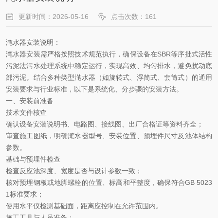
更新时间：2026-05-16
点击次数：161
滗水器安装说明：
滗水器安装需严格按照技术规范执行，确保设备在
SBR等序批式活性
污泥法污水处理系统中稳定运行，实现高效、均匀排水，避免扰动底
部污泥。结合多种类型滗水器（如旋转式、浮筒式、套筒式）的通用
安装要求与行业标准，以下是系统化、分步骤的安装方法。
一、安装前准备
技术文件核查
确认设备安装说明书、电路图、接线图、出厂合格证等资料齐全；
审查施工图纸，明确滗水器型号、安装位置、预埋件尺寸及池体结构
参数。
基础与预埋件检查
检查反应池深度、宽度是否与设计参数一致；
核对预埋钢板或地脚螺栓的位置、标高和平整度，确保符合
GB 5023
1标准要求；
使用水平仪检测基础面，距离应控制在允许范围内。
施工工具与人员准备
‌：