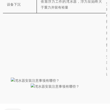
依靠浮力工作的滗水器，浮力应始终大
安
设备下沉
于重力并留有裕量
环
保
提
供
现
场
指
导
安
装
调
试