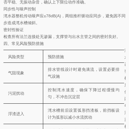
否平稳、无振动杂音，确认上下限位动作准确。
同步性与噪声控制
滗水器整机传动噪声应
≤78dB(A)
，两组推杆驱动应同步，避免因不同
步造成滗水槽倾斜。
密封性验证
检查所有法兰连接处无渗漏，支撑管与出水主管之间的密封良好。
四、常见风险预防措施
滗
风险类型
预防措施
水
器
排水管线设计时避免满流，设置必要排
整
气阻现象
气设施
机
质
控制滗水速度，确保下降过程缓慢均
保
污泥扰动
匀，不冲击沉淀层
两
年
滗水槽前后设置弧形挡渣板，前挡板设
江
浮渣进入
计为弧形以减小水流扰动
苏
杜