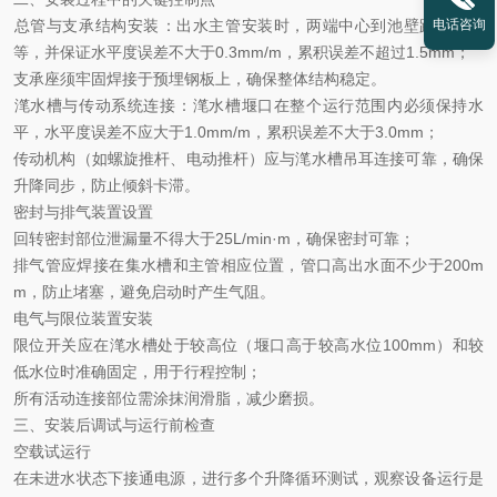
总管与支承结构安装
：
出水主管安装时，两端中心到池壁距离应相
电话咨询
等，并保证水平度误差不大于
0.3mm/m
，累积误差不超过
1.5mm
；
支承座须牢固焊接于预埋钢板上，确保整体结构稳定。
滗水槽与传动系统连接
：
滗水槽堰口在整个运行范围内必须保持水
平，水平度误差不应大于
1.0mm/m
，累积误差不大于
3.0mm
；
传动机构（如螺旋推杆、电动推杆）应与滗水槽吊耳连接可靠，确保
升降同步，防止倾斜卡滞。
密封与排气装置设置
回转密封部位泄漏量不得大于
25L/min·m
，确保密封可靠；
排气管应焊接在集水槽和主管相应位置，管口高出水面不少于
200m
m
，防止堵塞，避免启动时产生气阻。
电气与限位装置安装
限位开关应在滗水槽处于
较
高位（堰口高于
较
高水位
100mm
）和
较
低水位时准确固定，用于行程控制；
所有活动连接部位需涂抹润滑脂，减少磨损。
三、安装后调试与运行前检查
空载试运行
在未进水状态下接通电源，进行多个升降循环测试，观察设备运行是