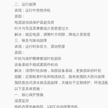
二、运行故障
表现
‌：运行中突然停机
原因
‌：
电源波动或保护器超负荷
叶片与导流罩摩擦或介质密度过大
解决
‌：稳定电源，调整叶片间隙，降低介质密度
三、噪音与振动故障
表现
‌：运行时杂音大、震动明显
原因
‌：
叶轮与保护圈摩擦或叶轮损坏
设备基础不稳或紧固件松动
解决
‌：清理叶轮杂物，加固设备基础，更换损坏的叶轮
提醒：定期检查叶轮和电缆状态，能有效预防大部分故障
预防悬挂式潜水推流器故障，关键在于
‌定期维护、环境适配
以下是具体措施：
一、核心保护措施
温度监控
电机内置热敏电阻，
130
℃自动报警停机。