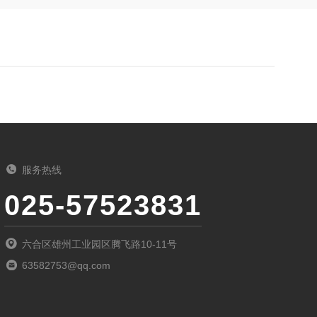
服务热线
025-57523831
六合区雄州工业园区腾飞路10-11号
63582753@qq.com