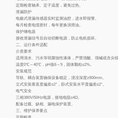
定期检查轴承、定子温度，避免过热。
泄漏防护
电极式泄漏传感器实时监测油腔，进水即报警。
每月检查电缆密封，每年更换润滑油。
保护继电器
接收泄漏信号后自动切断电源，防止电机损坏。
二、运行条件适配
介质要求
适用清水、污水等弱腐蚀性液体，严禁强酸、强碱或含尖
温度
0
℃～
40
℃，
pH
值
6
～
9
，固体颗粒≤
2%
。
安装规范
导轨、耦合装置确保设备稳定，浸没深度
≥
900mm
。
立式安装垂直度偏差
≤
2
°，卧式安装水平度偏差≤
2
°。
电气安全
三相
380V/50Hz
电源，接地电阻≤
4
Ω。
配备过载、缺相、漏电保护装置。
三、维护保养要点
定期检查