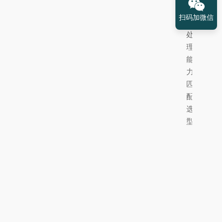
泵
扫码加微信
的
处
理
能
力
匹
配
选
型。