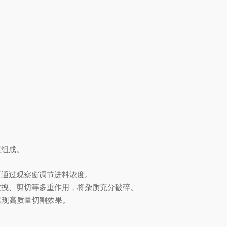
置组成。
可通过观察窗调节进料浓度。
拉拽、剪切等多重作用，将杂质
充分
破碎。
矩，实现高质量切割效果。