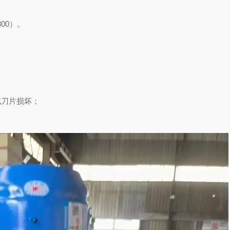
N300）。
成刀片损坏；