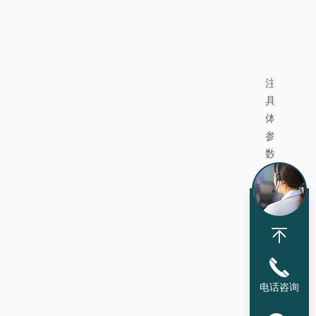
注：
具
体
参
数
需
根
据
配
套
离
心
电话咨询
机
或