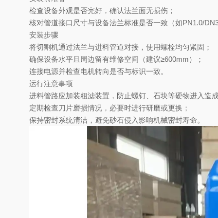
检查设备外观是否完好，确认法兰面无损伤；
核对管道接口尺寸与设备法兰标准是否一致（如
PN1.0/D
‌安装步骤‌
将切割机通过法兰与进料管道对接，使用螺栓均匀紧固；
确保设备水平且周边留有维修空间（建议
≥600mm）；
连接电源并检查电机转向是否与标识一致。
‌运行注意事项‌
进料管路应加装粗滤装置，防止螺钉、石块等硬物进入造
定期检查刀片磨损情况，必要时进行研磨或更换；
保持密封系统清洁，避免砂石侵入影响机械密封寿命。