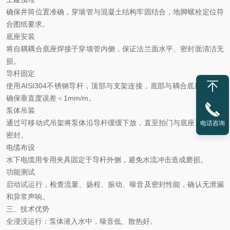
确保井筒位置准确，穿墙管与混凝土结构牢固结合，地脚螺栓定位符
合图纸要求。
‌底座安装‌
将自耦耦合底座焊接于穿墙管内侧，保证法兰面水平、密封面清洁无
损。
‌导杆固定‌
使用
AISI304不锈钢导杆，顶部与支架连接，底部与耦合底座对齐，
确保垂直度误差＜1mm/m。
‌泵体吊装‌
通过可移动式吊架将泵体沿导杆缓缓下放，直至拍门与底座自动压紧
电话咨询
密封。
‌电缆布设‌
水下电缆用专用夹具固定于导杆外侧，避免水流冲击造成磨损。
‌功能测试‌
启动试运行，检查流量、扬程、振动、噪音及密封性能，确认无泄漏
和异常声响。
三、技术优势
‌全浸没运行‌：泵体潜入水中，噪音低、散热好。