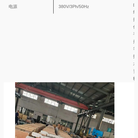
曲
电源
380V/3Ph/50Hz
线
操
作
手
册‌
等
技
术
资
料