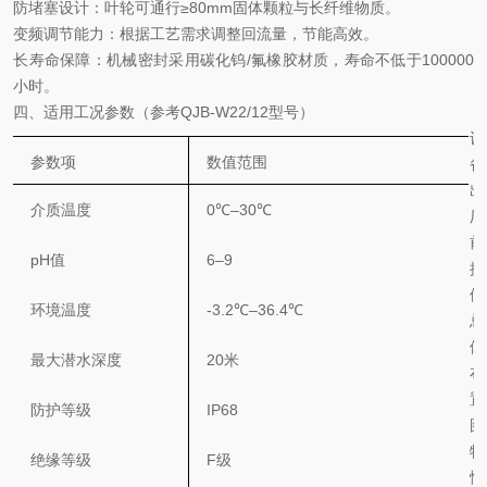
‌防堵塞设计‌：叶轮可通行≥80mm固体颗粒与长纤维物质。
‌变频调节能力‌：根据工艺需求调整回流量，节能高效。
‌长寿命保障‌：机械密封采用碳化钨/氟橡胶材质，寿命不低于100000
小时。
四、适用工况参数（参考
QJB-W22/12型号）
设
参数项
数值范围
备
出
介质温度
0℃–30℃
厂
前
pH值
6–9
提
供
环境温度
-3.2℃–36.4℃
总
体
最大潜水深度
20米
布
置
防护等级
IP68
图
特
绝缘等级
F级
性