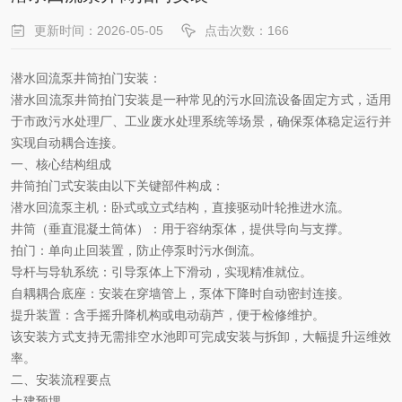
更新时间：2026-05-05
点击次数：166
潜水回流泵井筒拍门安装：
‌潜水回流泵井筒拍门安装‌是一种常见的污水回流设备固定方式，适用
于市政污水处理厂、工业废水处理系统等场景，确保泵体稳定运行并
实现自动耦合连接。
一、核心结构组成
井筒拍门式安装由以下关键部件构成：
‌潜水回流泵主机‌：卧式或立式结构，直接驱动叶轮推进水流。
‌井筒（垂直混凝土筒体）‌：用于容纳泵体，提供导向与支撑。
‌拍门‌：单向止回装置，防止停泵时污水倒流。
‌导杆与导轨系统‌：引导泵体上下滑动，实现精准就位。
‌自耦耦合底座‌：安装在穿墙管上，泵体下降时自动密封连接。
‌提升装置‌：含手摇升降机构或电动葫芦，便于检修维护。
该安装方式支持
‌无需排空水池即可完成安装与拆卸‌，大幅提升运维效
率。
二、安装流程要点
‌土建预埋‌