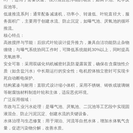
应池等。‌‌
低速推流系列
‌：通常配备减速机，‌功率小、转速低、叶轮直径大‌，服
务面积广，主要用于创建水流、防止沉淀，如曝气池、厌氧池的循环
推流。‌‌
核心特点
‌：
高效搅拌与节能
‌：后掠式叶轮设计提升推力，兼具自洁功能防止杂物
缠绕；与曝气系统协同工作时，可‌降低系统能耗30%以上，同时提高
充氧效率‌。‌
安全可靠
‌：采用‌双碳化钨机械密封‌及防凝露装置，确保在含腐蚀性介
质（如含盐污水）中长期运行的安全性；电机腔体独立密封可实现卡
死自动断电保护。‌
结构紧凑与耐用
‌：直联式设计缩小体积，采用不锈钢、铸铁或玻璃钢
等耐腐蚀材料制造叶轮和主体，适应恶劣环境。‌
广泛应用领域
‌：
市政与工业污水处理
‌：是曝气池、厌氧池、二沉池等工艺段中‌实现固
液混合、防止污泥沉淀、创建水流‌的关键设备。‌
水体治理与生态修复
‌：用于湖泊、河流等自然水体，‌增加水体氧气含
量，促进污染物分解，改善水质‌。‌‌