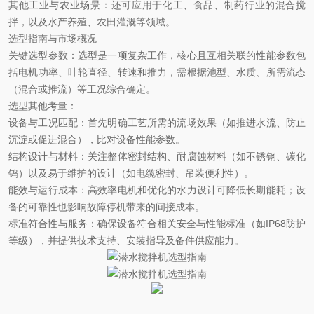
其他工业与农业场景
‌：还可应用于化工、食品、制药行业的混合搅
拌，以及水产养殖、农田灌溉等领域。‌
选型指南与市场概况
关键选型参数
‌：选型是一项复杂工作，核心且互相关联的性能参数包
括‌电机功率、叶轮直径、转速和推力‌，需根据池型、水质、所需流态
（混合或推流）等工况综合确定。‌‌
选型其他考量
‌：
设备与工况匹配
‌：首先明确工艺所需的流场效果（如推进水流、防止
沉淀或促进混合），比对设备性能参数。‌‌
结构设计与材料
‌：关注整体密封结构、耐腐蚀材料（如不锈钢、碳化
钨）以及易于维护的设计（如电缆密封、吊装便利性）。‌‌
能效与运行成本
‌：高效率电机和优化的水力设计可降低长期能耗；设
备的可靠性也影响故障停机带来的间接成本。‌‌
标准符合性与服务
‌：确保设备符合相关安全与性能标准（如IP68防护
等级），并
提供
技术支持、安装指导及备件供应能力
。