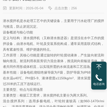
更新时间：2026-05-04
点击次数：256
潜水搅拌机
‌是水处理工艺中的关键设备，主要用于污水处理厂的搅拌
与推流，防止淤泥沉淀。
设备概述与核心功能
定义与结构
‌：潜水搅拌机（又称潜水推进器）是浸没在水中工作的搅
拌设备‌，由潜水电机、叶轮及安装系统构成，通常采用直联式结构，
具有紧凑性强、维护便捷的特点。‌
工作原理
‌：其核心功能是通过‌旋转的叶轮搅动液体，产生旋向射流和
轴向推流‌。射流利用表面剪切力混合液体，推流则向前输送流体，两
者共同作用形成体积流，以实现所需的水体流速和工艺流场。‌‌
基本性能
‌：设备电机绕组绝缘等级为F级，防护等级为IP68，能长期
在‌水温≤40℃、PH值5-9、液体密度≤1150kg/m³、潜水深度一般不超
过20米‌的工况下连续运行。‌
电话咨询
主要类型、特点与应用场景
主要类型
‌：根据工艺需求，潜水搅拌机主要分为两大系列。‌
混合搅拌系列
‌：选用多极电机，‌叶轮转速较高（如960-1470r/mi
n）‌，适用于需要快速、强力混合悬浮物的场景，如调节池、化学反