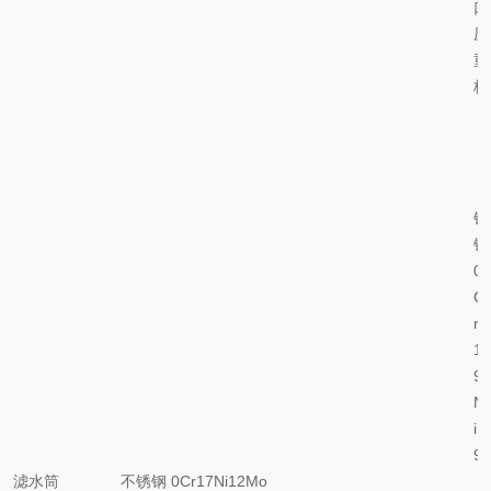
口
压
重
板
锈
钢
0
C
r
1
9
N
i
9
滤水筒
不锈钢
0Cr17Ni12Mo