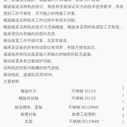
螺旋输送压榨机的设计、制造和安装保证买方的技术使用要求，有高
度的工作可靠性，尽可能少的维修工作量。
螺旋输送压榨机在工作过程中有排水功能。
螺旋输送压榨机的形式为无轴螺旋，螺旋体采用特殊成型工艺制造，
能承受径向和轴向的双向负荷。
驱动装置工作平稳可靠，无异常噪音。
轴承及设备的所有转动部位有润滑，并能方便地加注。
减速箱所有结合面及输入和输出的轴密封处无渗漏。
驱动装置具有过载保护功能。
压榨机的控制与格栅的电气连锁。
驱动电机、减速机采用
SEW。
主要材料
回
螺旋叶片
不锈钢
2Cr13
水
螺旋传动轴
不锈钢
2Cr13
管
输送槽体、盖板
不锈钢
0Cr19Ni9
路
耐磨衬板
耐磨工程塑料
排
支架
不锈钢
0Cr19Ni9
出