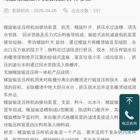
更新时间：2026-04-05
点击次数：237
螺旋输送压榨机由驱动装置、机壳、螺旋叶片、挤压水过滤槽、清洗
水管路、
回水管路及压力式出料板等组成。轴套式齿轮减速电机装置
驱动短轴，
带动螺旋叶片
旋转，通过螺旋片将栅渣输送至端部，在
出口压力板的阻力下，物料在过滤段进行挤压、脱水
，
经压榨脱水后
的栅渣强制推开压重的铰链式盖板，落至垃圾小车（或垃圾筒），挤
压的渗出水则通过回水管路流入格栅井。
无轴螺旋输送压榨一体机
产品说明：
螺旋输送压榨机用来对格栅分离出的栅渣进行输送压榨脱水，减小栅
渣的容积、去除栅渣中绝大部分水分，挤压脱水后并送至栅渣箱或渣
车外运。
螺旋输送压榨机由驱动装置、支架、料斗、出水斗、螺旋轴、输渣装
置等组成。螺旋输送槽制成
U型断面，除进料口敞开外，其余部分沿
螺旋槽加平盖封闭。来自敞开式格栅装置的滤渣直接进入料斗或通过
电话咨询
传输压榨装置由出料筒落入物料箱。
材质：螺旋输送压榨机设备是一个产品，要求适用于复杂的污水环
境，耐腐蚀性能好。螺旋轴叶片
16锰钢，其余为不锈钢。