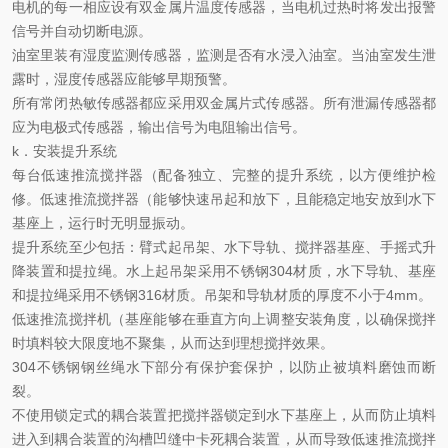
电机的每一相应设有双金属片温度传感器，当电机过热时将发出报警
信号并自动切断电源。
油室里装有湿度监测传感器，监测是否有水浸入油室。当油室发生泄
露时，湿度传感器应能够早期预警。
所有常闭热敏传感器都应采用双金属片式传感器。所有泄漏传感器都
应为电极式传感器，输出信号为电阻输出信号。
k．安装提升系统
每台低速推流搅拌器（配备独立、完整的提升系统，以方便维护检
修。低速推流搅拌器（能够快速吊起和放下，且能稳定地安放到水下
基座上，运行时无明显振动。
提升系统至少包括：臂式起吊架、水下导轨、搅拌器基座、手摇式升
降装置和提拉绳。水上起吊架采用不锈钢
304材质，水下导轨、基座
和提拉绳采用不锈钢316材质。吊架和导轨材质的厚度不小于4mm。
低速推流搅拌
机
（基座能够在垂直方向上调整安装角度，以确保搅拌
时填料
较
大限度地不聚集，从而达到
理想
搅拌效果。
304不锈钢
钢丝绳水下部分有保护套保护，以防止被填料磨蚀而断
裂。
不使用锁定式的耦合装置把搅拌器锁定到水下基座上，从而防止填料
进入到耦合装置的沟槽凹缝中卡死耦合装置，从而导致低速推流搅拌