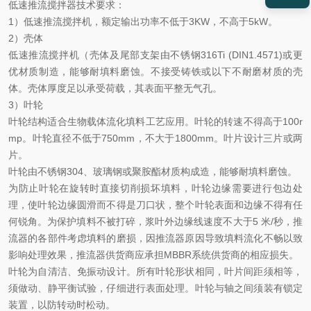
低速推流搅拌器
技术要求
：
1）低速推流搅拌
机，
额定输出功率不低于
3KW，不高于5kW。
2）壳体
低速推流搅拌
机
（壳体及尾部支架由不锈钢
316Ti (DIN1.4571)或更
优材质制造，能够耐填料磨蚀。不接受铸铁或以下不耐磨材质的壳
体。壳体厚度足以承受荷载，其表面平整无气孔。
3）叶轮
叶轮结构适合生物载体流化填料工艺应用。叶轮的转速不得高于
100r
mp。叶轮直径不低于750mm，不大于1800mm。叶片设计三片或两
片。
叶轮由不锈钢
304、
玻璃钢或聚胺酯
材质
构成
造，能够耐填料磨蚀。
为防止叶轮在旋转时直接切削损坏填料，叶轮边缘需要进行包边处
理，使叶轮边缘圆滑而不得是刀口状，整个叶轮表面和边缘不得有任
何锐角。为保护填料不被打碎，浆叶外边缘线速度不大于
5 米/秒，推
流器的各部件考虑填料的磨损，因推流器原因导致填料流化不畅以致
影响处理效果，推流器供货商应承担MBBR系统供货商的相应损失。
叶轮为自清洁、免振动设计。所有叶轮形状相同，叶片间距须相等，
须做动、静平衡试验，仔细进行表面处理。叶轮与轴之间须装有锁定
装置，以防转动时松动。