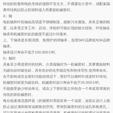
转动的轮毂和电机壳体的缝隙不
宜
太大，不裸露在介质中。须配备隔
离环结构以防止防填料侵入而磨损机械密封。
4）轴
电机轴和叶轮轴由高强度不锈钢制造，能耐污水腐蚀。具有足够的刚
度，以承受正常工作、启动、停机时可能出现的
较
大扭矩。叶轮轴在
轴承和机械密封处的挠度不超过
0.05毫米。
上、下轴承是
长期
润滑、免维护的球轴承，选用
SKF
品牌或
NSK品牌
轴承
。
轴承
设计寿命不
低
于
100,000小时。
5）轴封
具备至少两道密封的结构。介质端轴封为一机械密封，其摩擦副材料
为碳化硅对碳化硅，具有良好的化学稳定性和热传导性
,使用寿命长。
在不影响或失去密封功能的情况下，密封可以顺时针或逆时针转动。
机械密封
材质为碳化钨
。机械密封设计寿命
不低于
25,000小时。
不能接受缺少转动单元、或在上下密封面之间包含一个单或双弹簧的
传统的双机械密封。
每台低速推流搅拌器（的轴密封系统应有一个油室，油室从设计上能
防止油过满和留有油膨胀的空间。带有防漏密封的注油孔和检查孔，
可以容易地从外部检查密封是否泄漏。机械密封运转时通过油室里的