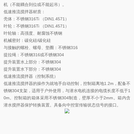
机
（不能耦合到位或不能起吊
）
。
低速推流搅拌器材质
：
壳体：不锈钢
316Ti （DIN1.4571）
叶轮：不锈钢
316Ti （DIN1.4571）
叶轮轴：高强度、耐腐蚀不锈钢
机械密封：碳化硅
/碳化硅
与接触的螺栓、螺母、垫圈：不锈钢
316
提拉绳：不锈钢
316
或不锈钢
304
提升装置水上部分：不锈钢
304
提升装置水下部分：不锈钢
304
低速推流搅拌器（控制系统
）
低速推流搅拌器的操作为就地手自动控制，控制箱离地
1.2m，配备不
锈钢304支架，适用于户外使用，与潜水电机连接的电缆长度不低于1
0m。控制箱的箱体采用不锈钢304制造，壁厚不小于2mm。箱内含
潜水搅拌器保护转换装置。具备向中控室传输状态信号的接口。