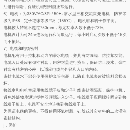
油进行润滑，保证机械密封能正常运行。
6）电机
：
为
380V/AC/3Ph/ 50Hz潜水型三相交流鼠笼电机，防护等
级为IP68，定子绝缘等级F级（155℃）。电机轴和转子作平衡。
电机较
大转速不超过
750rpm，额定功率因数不低于73%。
电机设计为可
24hr连续运行和间歇运行，每小时启动次数不低于15次
而不损坏。
7）电缆和电缆密封
电机配有用于控制和动力的潜水电缆，并具有防缠绕、防拉紧功能。
电缆入口处应有弹性衬套，用密封盖进行挤压，保证防止浸水。弹性
衬套有精密的公差，以适应电缆的外径和入口的内径。
密封
电缆水下部分使用保护套管包裹，以防止电缆表皮被填料磨损破
坏。
接线室和电机室应用接线端子板和定子引线密封圈隔离，保护电机，
避免外部物质通过搅拌器顶端进入定子。接线端子应用螺栓固定到接
线端子板上，电缆可安全地连接到接线端子上。
为保证电缆的更换。不得使用环氧树脂、硅胶或其它材料的二次灌注
密封结构。
j．保护