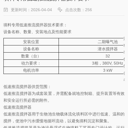
更新时间：2026-04-04
点击次数：256
填料专用
低速推流搅拌器技术要求：
设备名称、数量、安装地点及性能要求
注
安装位置
二期曝气池
功
设备名称
潜水搅拌器
率
数量（台）
32
仅
动力要求：
3相，380V, 50Hz
供
电机功率
3 kW
参
考
低速推流搅拌器供货范围
：
低速推流搅拌
器为成套装置，并需配备就地控制箱、提升装置等有效
和安全运行所必需的附件。
低速推流搅拌器
低速推流搅拌器用于生物池生物载体流化填料区中进行低速、温和的
搅拌，使池中污水缓慢地循环流动，以避免填料沉淀和聚集。
低速推流搅拌器是为淹没悬浮式生物填料工艺而专门设计的。运行