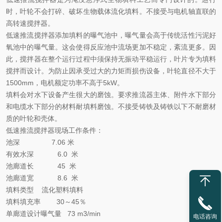
时，叶轮不会打碎、破坏生物载体流化填料。不接受与电机轴直联的
高转速搅拌器。
低速推流搅拌器添加填料的曝气池中，曝气量会高于传统活性污泥好
氧池中的曝气量。这会使得反应池中流场更加不稳定，紊流更多。因
此，搅拌器在整个运行过程中须保持无振动平稳运行，叶片专为填料
搅拌而设计。为防止因承受过大的力矩而损伤设备，叶轮直径不大于
1500mm，电机额定功率不高于5kW。
填料会对水下设备产生很大的磨蚀。要求
推流
器主体、附件水下部分
和电缆水下部分的材料耐填料磨蚀。不接受铸铁及铸铁以下不耐磨材
质的叶轮和壳体。
低速推流搅拌器现场
工作
条件
：
池深
7.06 米
有效水深
6.0
米
池廊道长
45
米
池廊道宽
8.6
米
填料类型
流化塑料填料
填料填充率
30～45％
单廊道设计曝气量
73 m3/min
电话咨询