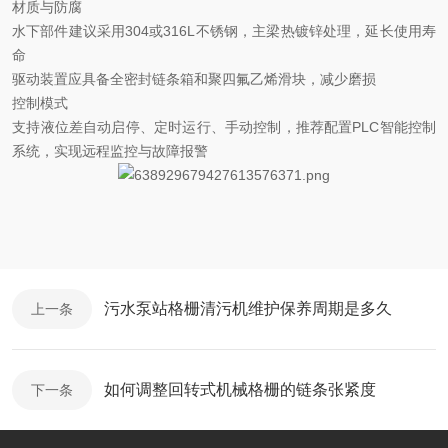
材质与防腐
水下部件建议采用
304
或
316L
不锈钢‌，主梁热镀锌处理，延长使用寿
命
驱动装置应具备
‌全密封链条箱‌和‌聚四氟乙烯滑块‌，减少磨损
控制模式
支持
‌液位差自动启停‌、定时运行、手动控制，推荐配置
PLC
智能控制
系统，实现远程监控与故障报警
污水泵站格栅清污机维护保养周期是多久
上一条
如何调整回转式机械格栅的链条张紧度
下一条