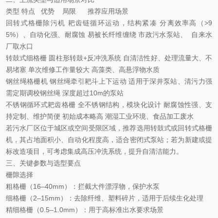
类型
特点
优势
局限
推荐应用场景
回转式格栅除污机
耙齿链循环运动，结构紧凑
分离效率高（
>9
5%
）、自动化强、耐腐蚀
易被长纤维缠绕
市政污水泵站、
自来水
厂取水口
转鼓式细格栅
圆柱形转鼓
+
反冲洗系统
自清洁性好、处理流量大、不
易堵塞
单次维修工作量较大
高藻类、高悬浮物水质
钢丝绳格栅机
钢丝绳牵引耙斗上下运动
适用于深井泵站、清污力强
需定期调校钢丝绳
深度超过
10m
的泵站
不锈钢循环式耙齿格栅
全不锈钢结构，模块化设计
耐腐蚀性强、支
持定制、维护简便
初始成本略高
潮湿工业环境、食品加工废水
若污水
厂区位于城区或空间受限区域，推荐选用
‌转鼓式或回转式格栅
机‌，其占地面积小、自动化程度高，适合密闭式泵站；若为新建或提
标改造项目，可考虑集成‌高压冲洗系统‌，提升自清洁能力。
三、关键参数与选型要点
栅隙选择
粗格栅（
16
–
40mm
）：拦截大件漂浮物，保护水泵
细格栅（
2
–
15mm
）：去除纤维、塑料碎片，适用于后续生化处理
精细格栅（
0.5
–
1.0mm
）：用于高标准出水要求场景