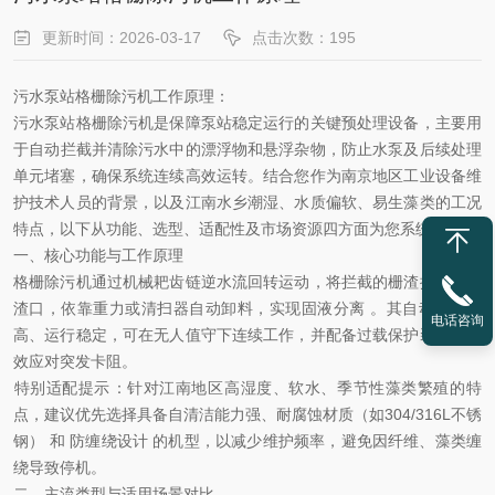
更新时间：2026-03-17
点击次数：195
污水泵站格栅除污机工作原理：
污水泵站格栅除污机
‌是保障泵站稳定运行的‌关键预处理设备‌，主要用
于‌自动拦截并清除污水中的漂浮物和悬浮杂物‌，防止水泵及后续处理
单元堵塞，确保系统连续高效运转。结合您作为南京地区工业设备维
护技术人员的背景，以及江南水乡潮湿、水质偏软、易生藻类的工况
特点，以下从功能、选型、适配性及市场资源四方面为您系统梳理。
一、核心功能与工作原理
格栅除污机通过
‌机械耙齿链逆水流回转运动‌，将拦截的栅渣提升至出
渣口，依靠重力或清扫器自动卸料，实现固液分离 。其自动化程度
电话咨询
高、运行稳定，可在无人值守下连续工作，并配备过载保护装置，有
效应对突发卡阻。
‌特别适配提示‌：针对江南地区‌高湿度、软水、季节性藻类繁殖‌的特
点，建议优先选择具备‌自清洁能力强、耐腐蚀材质（如
304/316L
不锈
钢）‌ 和 ‌防缠绕设计‌ 的机型，以减少维护频率，避免因纤维、藻类缠
绕导致停机。
二、主流类型与适用场景对比