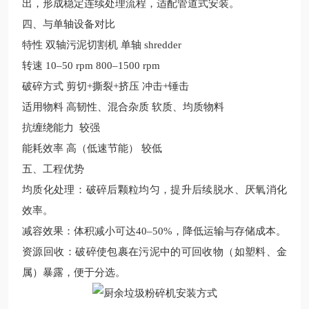
出，形成稳定连续处理流程，适配管道式安装。
四、与单轴设备对比
特性
双轴污泥切割机
单轴
shredder
转速
10–50 rpm
800–1500 rpm
破碎方式
剪切+撕裂+挤压
冲击+锤击
适用物料
高韧性、混合杂质
软质、均质物料
抗缠绕能力
较强
能耗效率
高（低速节能）
较低
五、工程优势
均质化处理‌：破碎后颗粒均匀，提升后续脱水、厌氧消化
效率。
减容效果‌：体积减小可达40–50%，降低运输与存储成本。
资源回收‌：破碎使包裹在污泥中的可回收物（如塑料、金
属）暴露，便于分选。