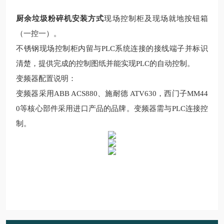
厨余垃圾粉碎机安装方式
现场
控制柜及现场就地按钮箱
（一控一）。
不锈钢现场控制柜内留与
PLC
系统连接的接线端子并标识
清楚，提供完成的控制图纸并能实现
PLC
的自动控制。
变频器配置说明
：
变频器采用
ABB ACS880
、施耐德
ATV630
，西门子
MM44
0
等核心部件采用进口产品的品牌。变频器需与
PLC
连接控
制。