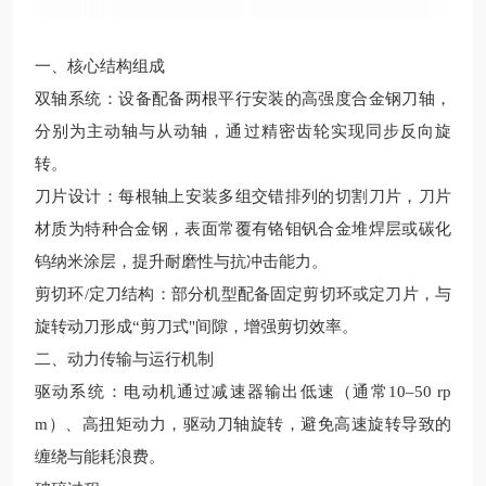
一、核心结构组成
双轴系统‌：设备配备两根平行安装的高强度合金钢刀轴，
分别为主动轴与从动轴，通过精密齿轮实现同步反向旋
转。
刀片设计‌：每根轴上安装多组交错排列的切割刀片，刀片
材质为特种合金钢，表面常覆有铬钼钒合金堆焊层或碳化
钨纳米涂层，提升耐磨性与抗冲击能力。
剪切环/定刀结构‌：部分机型配备固定剪切环或定刀片，与
旋转动刀形成“剪刀式"间隙，增强剪切效率。
二、动力传输与运行机制
驱动系统‌：电动机通过减速器输出低速（通常10–50 rp
m）、高扭矩动力，驱动刀轴旋转，避免高速旋转导致的
缠绕与能耗浪费。