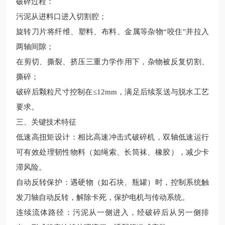
破碎过程‌：
污泥从进料口进入切割腔；
旋转刀片将纤维、塑料、布料、金属等杂物“咬住"并拉入
两轴间隙；
在‌剪切、撕裂、挤压‌三重力学作用下，杂物被反复切割、
撕碎；
破碎后颗粒尺寸控制在≤12mm，满足后续泵送与脱水工艺
要求。
三、关键技术特征
低速高扭矩设计‌：相比高速冲击式破碎机，双轴低速运行
可有效处理韧性物料（如绳索、长筒袜、橡胶），减少卡
滞风险。
自动反转保护‌：遇硬物（如石块、瓶罐）时，控制系统触
发刀轴自动反转，解除卡死，保护电机与传动系统。
连续流体路径‌：污泥从一侧进入，经破碎后从另一侧排