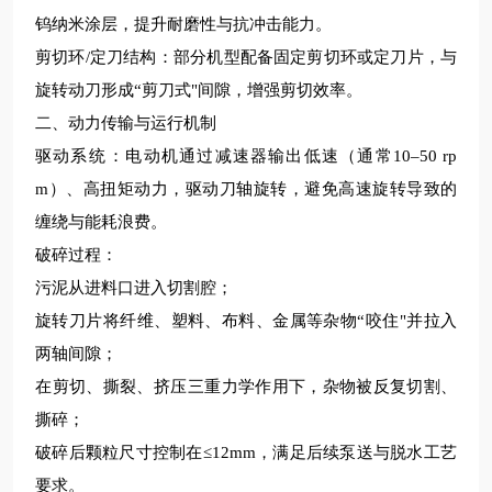
钨纳米涂层，提升耐磨性与抗冲击能力。
剪切环
/定刀结构‌：部分机型配备固定剪切环或定刀片，与
旋转动刀形成“剪刀式"间隙，增强剪切效率。
二、动力传输与运行机制
驱动系统
‌：电动机通过减速器输出低速（通常10–50 rp
m）、高扭矩动力，驱动刀轴旋转，避免高速旋转导致的
缠绕与能耗浪费。
破碎过程
‌：
污泥从进料口进入切割腔；
旋转刀片将纤维、塑料、布料、金属等杂物
“咬住"并拉入
两轴间隙；
在
‌剪切、撕裂、挤压‌三重力学作用下，杂物被反复切割、
撕碎；
破碎后颗粒尺寸控制在
≤12mm，满足后续泵送与脱水工艺
要求。