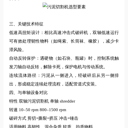
三、关键技术特征
低速高扭矩设计
‌：相比高速冲击式破碎机，双轴低速运行
可有效处理韧性物料（如绳索、长筒袜、橡胶），减少卡
滞风险。
自动反转保护
‌：遇硬物（如石块、瓶罐）时，控制系统触
发刀轴自动反转，解除卡死，保护电机与传动系统。
连续流体路径
‌：污泥从一侧进入，经破碎后从另一侧排
出，形成稳定连续处理流程，适配管道式安装。
四、与单轴设备对比
特性
双轴污泥切割机
单轴
shredder
转速
10–50 rpm
800–1500 rpm
破碎方式
剪切
+撕裂+挤压
冲击
+锤击
适用物料
高韧性、混合杂质
软质、均质物料