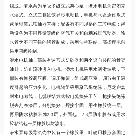
组成。潜水泵为单吸多级立式离心泵；潜水电机为密闭充
水湿式、立式三相鼠笼异步电动机，电机与水泵通过爪式
或单键筒式联轴器直接；配备有不同规格的三芯电缆；起
动设备为不同容量等级的空气开关和自耦减压气动器、输
水管为不同直径的钢管制成，采用法兰联结，高扬程电泵
采用闸阀控制。
潜水电机轴上部装有迷宫式防砂器和两个返向装配的骨架
油封，防止流砂进入电机。潜水电机采用水润滑轴承，下
部装有橡胶调压膜、调压弹簧，组成调压室，调节由于温
度引起的压力变化；电机绕组采用聚乙烯绝缘，尼龙
户套
耐水电磁线，电缆联结方式按电缆接头工艺，把接头绝缘
脱去刮净漆层，分别接好，焊接牢固，用生橡胶绕一层。
再用防水粘胶带缠2-3层，外面包上2-3层防水胶布或用水
胶粘结包一层橡胶以防渗水。
潜水泵每级导流壳中装有一个橡胶承；叶轮用椎形套固定