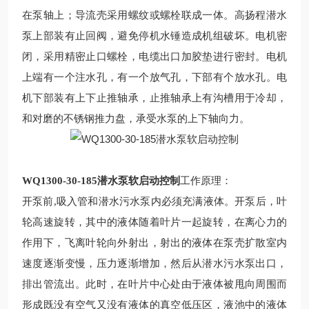
在泵轴上；导流壳采用螺纹或螺栓联成一体。高扬程潜水
泵上部装有止回阀，避免停机水锤造成机组破坏。电机密
闭，采用精密止口螺栓，电缆出口加胶垫进行密封。电机
上端有一个注水孔，有一个放气孔，下部有个放水孔。电
机下部装有上下止推轴承，止推轴承上有沟槽用于冷却，
和对磨的不锈钢推力盘，承受水泵的上下轴向力。
WQ1300-30-185潜水泵软启动控制
工作原理：
开泵前
,吸入管和潜水污水泵内必须充满液体。开泵后，叶
轮高速旋转，其中的液体随着叶片一起旋转，在离心力的
作用下，飞离叶轮向外射出，射出的液体在泵壳扩散室内
速度逐渐变慢，压力逐渐增加，然后从潜水污水泵出口，
排出管流出。此时，在叶片中心处由于液体被甩向周围而
形成既没有空气又没有液体的真空低压区，液池中的液体