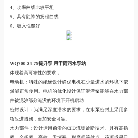
4、功率曲线比较平坦
5、具有陡降的扬程曲线
6、吸入性能好
WQ700-24-75提升泵 用于雨污水泵站
体现着高可靠性的要求
，
电动机：特殊的绝缘设计确保电机在少量进水的环境下依
然能正常使用。电机的优化设计保
证
潜污
泵能够在水力部
件被泥沙部分淹没的环境下开机启动
密封设计：为满足深度潜水的要求，在水泵密封上采用多
项改进措施，更加安全可靠。
水力部件：设计运用
前沿
的
CFD流场诊断技术、具有高扬
程、全扬程、高效、无堵塞、耐
磨损等优点。该项成果已