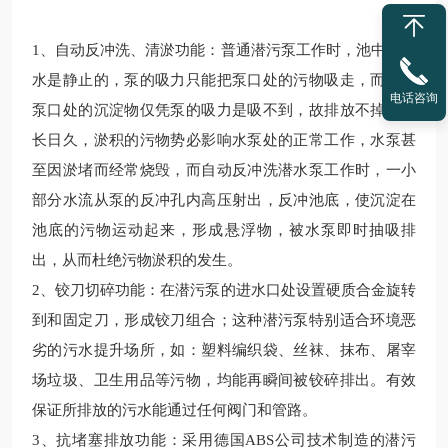
1、自动反冲洗、清淤功能：普通潜污泵工作时，池中的污
水是静止的，泵的吸力只能把泵口处的污物吸走，而远离
电话咨询
泵口处的沉淀物仅凭泵的吸力是吸不到，故排放不掉，天
长日久，淤积的污物势必影响水泵处的正常工作，水泵甚
至因淤堵而经常烧毁，而自动反冲洗潜水泵工作时，一小
部分水流从泵的反冲孔内高压射出，反冲池底，使沉淀在
池底的污物运动起来，形成悬浮物，被水泵即时抽吸排
出，从而杜绝污物淤积的发生。
2、铰刀切碎功能：在潜污泵的进水口处设置硬质合金旋转
到和固定刀，形成铰刀组合；这种潜污泵特别适合环境恶
劣的污水提升场所，如：塑料编织袋、丝袜、抹布、屠宰
场垃圾、卫生用品等污物，均能再瞬间被铰碎排出。有效
保证所排放的污水能通过任何阀门和管路。
3、抗堵塞排放功能：采用德国ABS公司技术制造的潜污