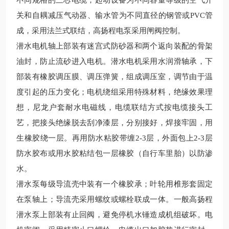
不同规格的三芯电缆；起动设备为不同容量等级的空气开
关和自耦减压气动器、输水管为不同直径的钢管或PVC管
成，采用法兰式联结，高扬程电泵采用闸阀控制。
潜水电机轴上部装有迷宫式防砂器和两个返向装配的骨架
油封，防止流砂进入电机。潜水电机采用水润滑轴承，下
部装有橡胶调压膜、调压弹簧，组成调压室，调节由于温
度引起的压力变化；电机绕组采用特殊材料，绝缘效果理
想，尼龙户套耐水电磁线，电缆联结方式按电缆接头工
艺，把接头绝缘脱去刮净漆层，分别接好，焊接牢固，用
生橡胶绕一层。再用防水粘胶带缠2-3层，外面包上2-3层
防水胶布或用水胶粘结包一层橡胶（自行车里胎）以防渗
水。
潜水泵每级导流壳中装有一个橡胶承；叶轮用椎形套固定
在泵轴上；导流壳采用螺纹或螺栓联成一体。一般高扬程
潜水泵上部装有止回阀，避免停机水锤造成机组破坏。电