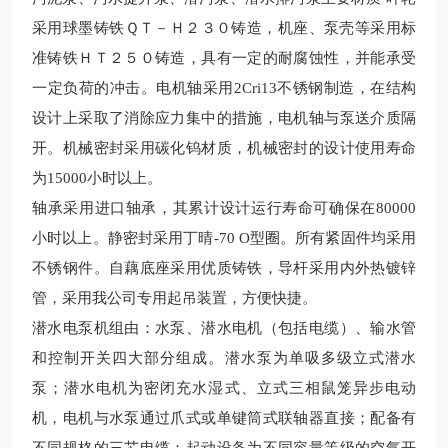
采用球墨铸铁ＱＴ－Ｈ２３０铸造，机座、泵壳等采用标
准铸铁ＨＴ２５０铸造，具有一定的耐腐蚀性，并能承受
一定负荷的冲击。电机轴采用2Cri13不锈钢制造，在结构
设计上采取了消除应力集中的措施，电机轴与泵送介质隔
开。机械密封采用碳化钨材质，机械密封的设计使用寿命
为15000小时以上。
轴承采用进口轴承，其累计设计运行寿命可确保在80000
小时以上。静密封采用丁晴-70 O型圈。所有紧固件均采用
不锈钢件。自藕底座采用优质铸铁，导杆采用内外热镀锌
管，采用我公司专用起吊装置，方便快捷。
潜水电泵机组由：水泵、潜水电机（包括电缆）、输水管
和控制开关四大部分组成。潜水泵为单吸多级立式潜水
泵；潜水电机为密闭充水湿式、立式三相鼠笼异步电动
机，电机与水泵通过爪式或单键筒式联轴器直接；配备有