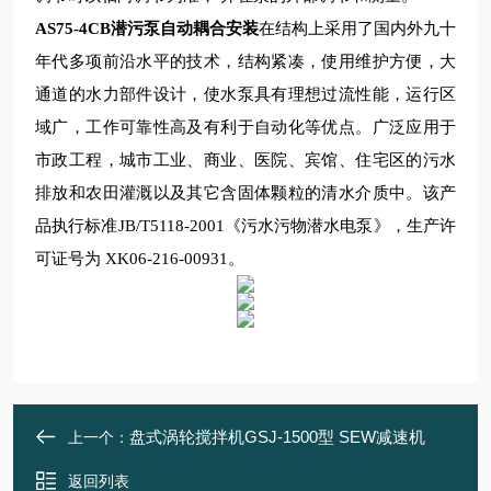
AS75-4CB潜污泵自动耦合安装
在结构上采用了国内外九十
年代多项前沿水平的技术，结构紧凑，使用维护方便，大
通道的水力部件设计，使水泵具有理想
过流性能，运行区
域广，工作可靠性高及有利于自动化等优点。广泛应用于
市政工程，城市工业、商业、医院、宾馆、住宅区的污水
排放和农田灌溉以及其它含固体颗粒的清水介质中。该产
品执行标准
JB/T5118-2001
《污水污物潜水电泵》，生产许
可证号为
XK06-216-00931
。
盘式涡轮搅拌机GSJ-1500型 SEW减速机
上一个：
返回列表