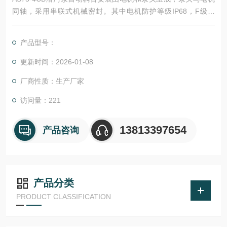
同轴，采用串联式机械密封。其中电机防护等级IP68，F级绝
缘；泵头包括涡壳、叶轮、底盖等部件。根据需要在潜水排污泵
内设置有油室泄漏报警、电机绕组过热保护、电机腔内防凝露装
产品型号：
置及轴承测温保护等功能。
更新时间：2026-01-08
厂商性质：生产厂家
访问量：221
13813397654
产品咨询
产品分类
PRODUCT CLASSIFICATION