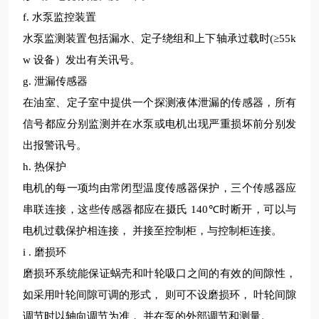
f.
水泵监控装置
水泵监测装置包括漏水、定子绕组和上下轴承过载时
(≥55k
w
设备）发出有关讯号。
g.
泄漏传感器
在油室、定子室中提供一个探测液体泄漏的传感器，所有
信号都应分别监测并在水泵或电机出现严重损坏前分别发
出报警讯号。
h.
热保护
电机的每一项均由常闭型温度传感器保护，三个传感器应
串联连接，这些传感器都应在摄氏
140℃
时断开，可以与
电机过载保护相连接， 并接至控制柜，与控制柜连接。
i .
磨损环
磨损环系统能保证蜗壳和叶轮吸口之间的有效的间隙性，
如采用叶轮间隙可调的形式，
则可不设磨损环，
叶轮间隙
调节时以轴向调节为准，
并在泵的外部调节和测量。