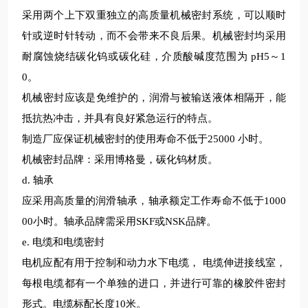
采用两个上下双重独立的高质量机械密封系统，可以顺时
针或逆时针转动，而不会带来不良后果。机械密封均采用
耐腐蚀烧结碳化钨或碳化硅，介质酸碱度范围为
pH5
～
1
0
。
机械密封应该是免维护的，润滑与被输送液体相隔开，能
抵抗热冲击，并具有良好紧急运行的特点。
制造厂应保证机械密封的使用寿命不低于
25000
小时。
机械密封品牌：采用博格曼，
碳化钨材质。
d.
轴承
应采用高质量的润滑轴承，轴承额定工作寿命
不低于
1000
00
小时。轴承品牌需采用
SKF
或
NSK
品牌。
e.
电缆和电缆密封
电机应配有用于控制和动力水下电缆，
电缆伸进接线室，
每根电缆都有一个单独的进口，并进行可靠的橡胶件密封
形式。
电缆标配长度
10
米。