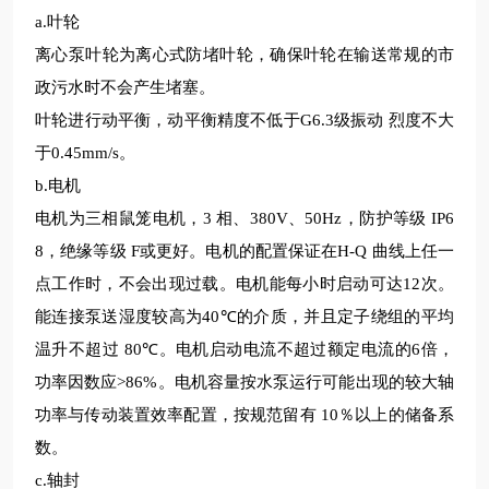
a.
叶轮
离心泵叶轮为离心式防堵叶轮，确保叶轮在输送常规的市
政污水时不会产生堵塞。
叶轮进行动平衡
，
动平衡精度不低于
G6.3
级振动 烈度不大
于
0.45mm/s
。
b.
电机
电机为三相鼠笼电机，
3
相、
380V
、
50Hz
，防护等级
IP6
8
，绝缘等级
F
或更好。电机的配置保证在
H-Q
曲线上任一
点工作时，不会出现过载。电机能每小时启动可达
12
次。
能连接泵送湿度较高为
40℃
的介质，并且定子绕组的平均
温升不超过
80℃
。电机启动电流不超过额定电流的
6
倍，
功率因数应
>86%
。电机容量按水泵运行可能出现的
较
大轴
功率与传动装置效率配置，按规范留有
10
％以上的储备系
数。
c.
轴封