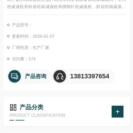
的减速机有斜齿轮箱减速机和摆线针轮减速机，斜齿轮箱减速机
具有较高的传动效率和较大的承载能力，而摆线减速机的啮合齿
数比齿轮多很多，遇到冲击载荷时多齿可以分散冲击载荷；相较
产品型号：
而言斜齿轮箱减速机的噪音比摆线减速机低很多，而且更易维
修。电机为交流鼠笼式感应电动机与平行轴－斜齿轮箱减速机
更新时间：2026-01-07
（硬齿面） 组成一体化结构。双曲面搅拌机所有轴承使用寿命不
厂商性质：生产厂家
低于10万
访问量：174
13813397654
产品咨询
产品分类
PRODUCT CLASSIFICATION