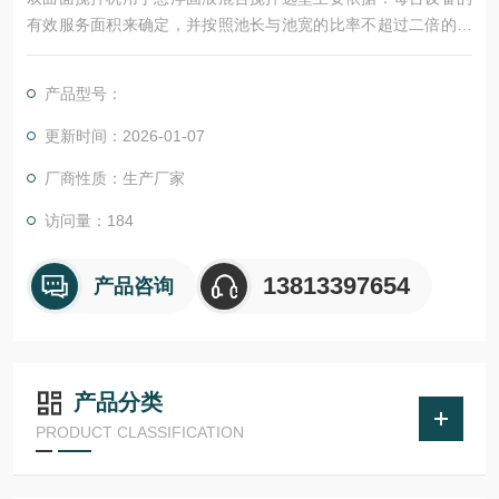
有效服务面积来确定，并按照池长与池宽的比率不超过二倍的原
则，可将长方形池划分为若干个相等的工作单元，以此确定搅拌
机的数量。
产品型号：
对于水深超过5米或浓度超过规定的，在选型时应考虑加大功率或
提高搅拌机的工作转速，以确保在大容量和高浓度的介质中达到
更新时间：2026-01-07
搅拌效果。
厂商性质：生产厂家
访问量：184
13813397654
产品咨询
产品分类
PRODUCT CLASSIFICATION