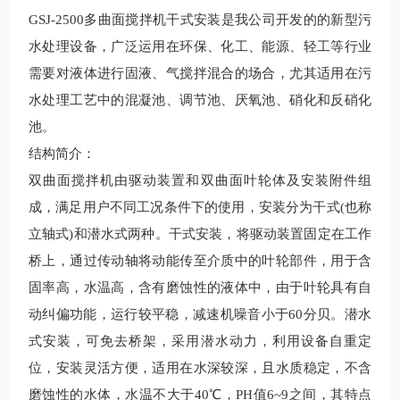
GSJ-2500
多曲面搅拌机干式安装是我公司开发的的
新型污
水处理设备，广泛运用在环保、化工、能源、轻工等行业
需要对液体进行固液、气搅拌混合的场合，尤其适用在污
水处理工艺中的混凝池、调节池、厌氧池、硝化和反硝化
池。
结构简介：
双曲面搅拌机
由驱动装置和双曲面叶轮体及安装附件组
成，满足用户不同工况条件下的使用，安装分为干式
(
也称
立轴式
)
和潜水式两种。干式安装，将驱动装置固定在工作
桥上，通过传动轴将动能传至介质中的叶轮部件，用于含
固率高，水温高，含有磨蚀性的液体中，由于叶轮具有自
动纠偏功能，运行较平稳，减速机噪音小于
60
分贝。潜水
式安装，可免去桥架，采用潜水动力，利用设备自重定
位，安装灵活方便，适用在水深较深，且水质稳定，不含
磨蚀性的水体，水温不大于
40
℃，
PH
值
6~9
之间，其特点