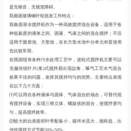
是无噪音，无视觉障碍。
双曲面玻璃钢叶轮批发工作特点：
双曲面潜水搅拌机作为一种高效搅拌混合设备，适用于各
种低黏度的液体之间、固液、气液之间的混合搅拌；不仅
适用于圆形池、方形池，在长方形水池中分单元布置使用
也比较常用。
在我国现有各种污水处理工艺中，波轮式搅拌机主要可以
克服传统叶片
(
浆
)
式搅拌易出现
边角，曝气工艺水气混合
效果不佳的问题，发挥其搅拌均匀的优势。主要特点表现
在以下几个方面：
⑴可以用在各种液体与固体、气体混合的场合，可替代现
有搅拌设备，实现三维立体、螺旋状的混合，使搅拌更均
匀，提高搅拌效率。
⑵较大的比表面积叶率配备小，循环水流大，能耗低，比
传统搅拌方式节能
30%-50%
。