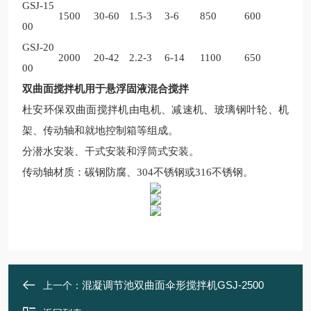
GSJ-15
1500
30-60
1.5-3
3-6
850
600
00
GSJ-20
2000
20-42
2.2-3
6-14
1100
650
00
双曲面搅拌机用于悬浮固液混合搅拌
杜安环保双曲面搅拌机由电机、减速机、玻璃钢叶轮、机
架、传动轴和就地控制箱等组成。
分潜水安装、干式安装和浮筒式安装。
传动轴材质：碳钢防腐、
304
不锈钢或
316
不锈钢。
混凝调节池双曲面伞形搅拌机GSJ-2500
上一个：