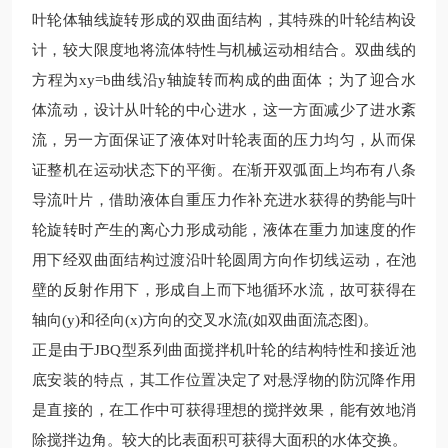
叶轮体轴线旋转形成的双曲面结构，其特殊的叶轮结构设
计，较
大限度地将流体特性与机械运动相结合。双曲线的
方程为
xy=b
曲线沿
y
轴旋转而构成的曲面体；为了迎合水
体流动，设计从叶轮的中心进水，这一方面减少了进水紊
流，另一方面保证了液体对叶轮表面的压力均匀，从而保
证整机在运动状态下的平衡。在渐开双弧面上均布有八条
导流叶片，借助液体自重压力作补充进水获得的势能与叶
轮旋转时产生的离心力形成动能，液体在重力加速度的作
用下经双曲面结构过渡沿叶轮圆周方向作切线运动，在池
壁的反射作用下，形成自上而下地循环水流，故可获得在
轴向
(y)
和径向
(x)
方向的交叉水流
(
如双曲面流态图
)
。
正是由于
JBQ
型系列曲面搅拌机叶轮的结构特性和接近池
底安装的特点，其工作位置决定了对悬浮物的防沉降作用
是直接的，在工作中可获得理想的搅拌效果，能有效地消
除搅拌
边角。较大的比表面积可获得大面积的水体交换。