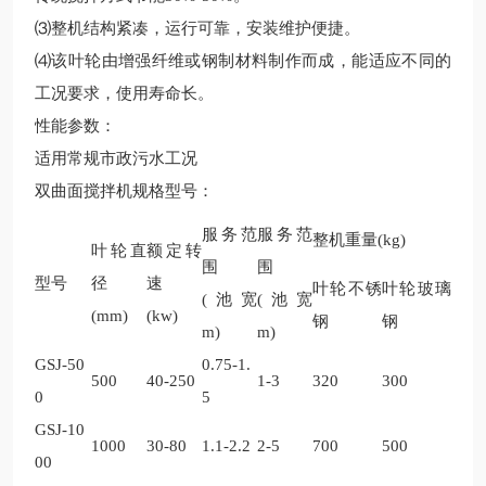
⑶整机结构紧凑，运行可靠，安装维护便捷。
⑷该叶轮由增强纤维或钢制材料制作而成，能适应不同的
工况要求，使用寿命长。
性能参数：
适用常规市政污水工况
双曲面搅拌机规格型号：
服务范
服务范
整机重量
(kg)
叶轮直
额定转
围
围
型号
径
速
叶轮不锈
叶轮玻璃
(
池宽
(
池宽
(mm)
(kw)
钢
钢
m)
m)
GSJ-50
0.75-1.
500
40-250
1-3
320
300
0
5
GSJ-10
1000
30-80
1.1-2.2
2-5
700
500
00