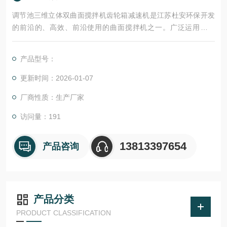
调节池三维立体双曲面搅拌机齿轮箱减速机是江苏杜安环保开发
的前沿的、高效、前沿使用的曲面搅拌机之一。广泛运用在环
保、化工、能源、轻工等行业需要对液体进行固液、气搅拌混合
的场合，尤其适用在污水处理工艺中的混凝池、调节池、厌氧
产品型号：
池、硝化和反硝化池等场所。
更新时间：2026-01-07
厂商性质：生产厂家
访问量：191
13813397654
产品咨询
产品分类
PRODUCT CLASSIFICATION