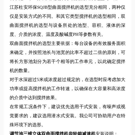
江苏杜安环保
SQJB
型
曲面搅拌机的选型
充分
相同，两种仅
仅是安装方式的不同。和其它类型搅拌机的选型相同，
双
曲面搅拌机的选型与设备所处的池型、容积、液体的深
度、介质的浓度、温度及酸碱度
PH
等参数有关。
双
曲面搅拌机的选型主要依据：每台设备的有效服务面积
来确定，并按照池长与池宽的比率不超过二倍的原则，可
将长方形池划分为若干个相等的工作单元，以此确定搅拌
机的数量。
对于水深超过
5
米或浓度超过规定的，在选型时应考虑加大
功率或提高搅拌机的工作转速，以确保在大容量和高浓度
的介质中达到搅拌效果。
在常规工况条件下，建议优先选用干式安装，有噪声或视
觉要求的，建议选用潜水式安装。我公司可协助用户在特
殊环境下的选形。
调节池三维立体双曲面搅拌机齿轮箱减速机
安装说明：