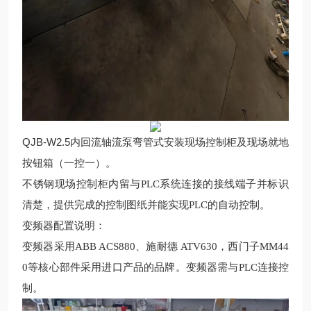
QJB-W2.5内回流轴流泵弯管式安装
现场
控制柜及现场就地
按钮箱（一控一）。
不锈钢现场控制柜内留与
PLC
系统连接的接线端子并标识
清楚，提供完成的控制图纸并能实现
PLC
的自动控制。
变频器配置说明
：
变频器采用
ABB ACS880
、施耐德
ATV630
，西门子
MM44
0
等核心部件采用进口产品的品牌。变频器需与
PLC
连接控
制。