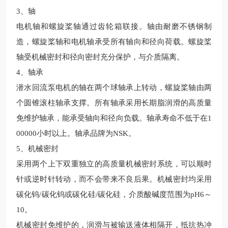
3、轴
电机轴和螺旋桨轴通过齿轮箱联接。轴由耐磨不锈钢制
造，螺旋桨轴和电机轴承受所有轴向和径向荷载。螺旋桨
轴受机械密封和径向密封
充分
保护，与介质隔离。
4、轴承
潜水回流泵电机的轴在两个球轴承上转动，螺旋桨轴由两
个圆锥滚柱轴承支撑。所有轴承采用
长期
脂润滑的高质量
免维护轴承，能承受轴向和径向负载。轴承寿命
不低于
在
1
00000小时以上。
轴承品牌为
NSK。
5、机械密封
采用两个上下双重独立的高质量机械密封系统，可以顺时
针或逆时针转动，而不会带来不良后果。机械密封均采用
碳化钨
/碳化钨或碳化硅/碳化硅，介质酸碱度范围为pH6～
10。
机械密封免维护的，润滑与被输送液体相隔开，抵抗热冲