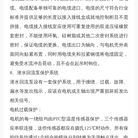
缆。电缆配备单独可靠的电缆进口。电缆的尺寸符合
行业
标准并提供足够的长度以接入接线盒或就地控制柜且不需
拼接。电缆接入接线室应使用可重复使用的双道压缩橡胶
套密封，不能使用环氧、硅树脂或其他二次密封系统进行
密封，保证电缆的更换。电缆出口为轴向，与电机壳外表
面同向贴紧布置，同时用电缆夹和拉紧钢缆将电缆固定，
避免受水流冲击晃动，且不会在起吊时钩住。
8、潜水回流泵保护系统
潜水回流泵设有一套保护系统，用于缠绕、过载、故障、
漏水等发出指示，应该在电机或主轴出现严重损坏前发出
相关信号。
电机过载保护：
电机的每一绕组均由
PTC型温度传感器保护，三个传感器
应串联连接，这些传感器都应在摄氏125℃时动作。所有保
护信号均通过1个组合的模块分别转换为无源触点送出
。
电