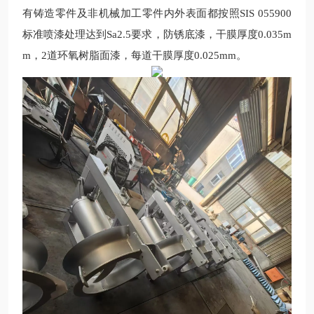
有铸造零件及非机械加工零件内外表面都按照
SIS 055900
标准喷漆处理达到Sa2.5要求，防锈底漆，干膜厚度0.035m
m，2道环氧树脂面漆，每道干膜厚度0.025mm。