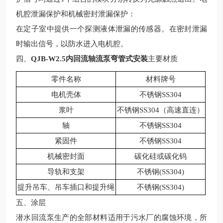
机腔泄漏保护和机械密封泄漏保护：
在定子室中提供一个探测液体泄漏的传感器。在密封泄漏
时输出信号，以防水进入电机腔。
四、
QJB-W2.5内回流轴流泵弯管式安装
主要材质
零件名称
材料牌号
电机壳体
不锈钢
SS304
浆叶
不锈钢
SS304（高速直连）
轴
不锈钢
SS304
紧固件
不锈钢
SS304
机械密封面
碳化硅或碳化钨
导轨和支架
不锈钢
(SS304)
提升吊车、吊车插口和提升绳
不锈钢
(SS304)
五、涂层
潜
水
回流
泵
生产的
全部材料适用于污水厂的腐蚀环境，所