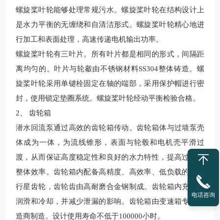
螺旋桨叶轮能够处理常规污水。螺旋桨叶轮在结构设计上
是水力平衡的无缠绕和自清洁形式。螺旋桨叶轮精心地进
行加工和表面处理，高
速
传递电机输出功率。
螺旋桨叶轮有三叶片。所有叶片都是相同的形式，间隔距
离均匀的。叶片与轮觳
由
不锈钢材料
SS304整体铸造。螺
旋桨叶轮采用单键栓固定在轴的端部，采用保护帽进行密
封，使用锁定垫圈系统。螺旋桨叶轮经动平衡检验合格。
2、 齿轮箱
潜水回流泵通过高效的齿轮箱传动。齿轮箱体与过墙泵壳
体成为一体，为流线锥形，表面与轮毂和电机壳平滑过
渡，从而保证高度稳定性和良好的水力特性，提高过墙泵
整体效率。齿轮箱内配备高精度、高效率、低负载的单极
行星齿轮，齿轮齿由高耐磨合金钢制成。齿轮箱内充油以
电话咨询
润滑和冷却，并减少泄漏的影响。
齿轮箱
由变速箱专业制
造商制造。设计使用寿命不低于
100000小时。