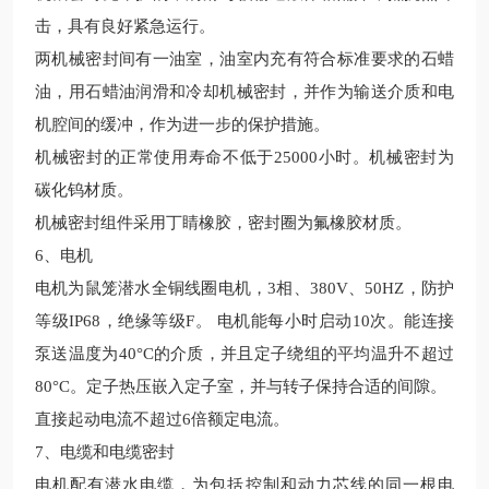
击，具有良好紧急运行
。
两机械密封间有一油室，油室内充有符合标准要求的石蜡
油，用石蜡油润滑和冷却机械密封，并作为输送介质和电
机腔间的缓冲，作为进一步的保护措施。
机械密封的正常使用寿命不低于
25000小时。
机械密封为
碳化钨材质。
机械密封
组件
采用
丁睛橡胶
，
密封圈为氟橡胶材质。
6、电机
电机为鼠笼潜水
全铜线圈
电机，
3相、380V、50HZ，防护
等级IP68，绝缘等级F。 电机能每小时启动10次。能连接
泵送温度为40°C的介质，并且定子绕组的平均温升不超过
80°C。定子热压嵌入定子室，并与转子保持合适的间隙。
直接起动电流不超过
6倍额定电流。
7、电缆和电缆密封
电机配有潜水电缆，为包括控制和动力芯线的同一根电