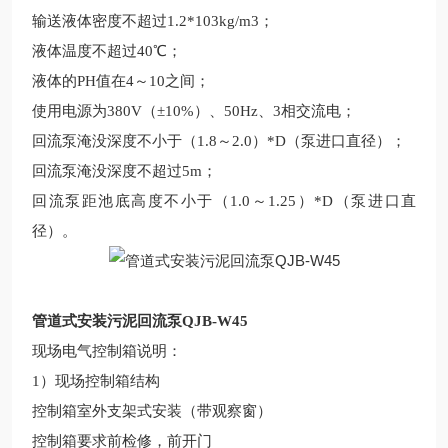
输送液体密度不超过
1.2*103kg/m3；
液体温度不超过
40℃；
液体的
PH值在4～10之间；
使用电源为
380V（
±
10%）、50Hz、3相交流电；
回流
泵淹没深度不小于（
1.8～2.0）*D
（
泵进口直径）；
回流
泵淹没深度不超过
5m；
回流
泵距池底高度不小于（
1.0～1.25）*D（泵进口直
径）。
管道式安装污泥回流泵QJB-W45
现场
电气控制
箱说明：
1
）现场
控制箱结构
控制箱室外支架式安装（带观察窗）
控制箱要求前检修，前开门