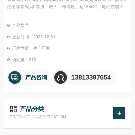
的绝缘等级为F等级，较大工作温度可达155OC，电机在较大载
荷下不会出现过载现象，电机每小时可起动15次，但时间间隔均
匀。电机定子采用热套法嵌入机壳中，无需任何定位销钉，牢固
产品型号：
可靠。正常情况下，电机的温升不超过80OC。
更新时间：2025-12-31
厂商性质：生产厂家
访问量：216
13813397654
产品咨询
产品分类
PRODUCT CLASSIFICATION