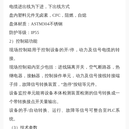
电缆进出线为下进，下出线方式
盘内塑料元件无卤素，
CFC
，阻燃，自熄
盘体材质：
ASTM304
不锈钢
防护等级：
IP55
2
）
控制箱功能
现场
控制箱用于控制
设备
的开
/
停，动力及信号电缆的转
接。
现场
控制箱内至少包括：进线隔离开关，空气断路器，热
继电器，接触器，控制操作单元，动力及信号接线转接端
子排，故障信号转换装置，
“急停"按钮等元件。
设备
监控单元能将
设备
本体检测装置检测的信号转换成一
个带转换接点开关量输出。
设备
的手
/
自动转换、运行、故障等信号可整合至
PLC
系
统。
（
3
）技术参数