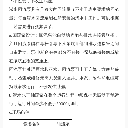
下不过载，不发生汽蚀。
潜水回流泵具有足够大的回流量（不小于表中要求的回流
量）每台潜水回流泵能在所安装的污水中工作。可以根据
工艺需要进行变频调节。
a.
回流
泵设计：
回流
泵能自动稳固地与排水连接管联接，
并且
回流
泵能在导杆引导下从泵坑顶部到排水连接管之间
自由滑动。泵
/电机的任何部分不直接与泵坑底板接触或放
在泵坑底板的支座上。
回流
泵能处理原水和污水。
回流
泵可上下升降，方便的移
动，检查或维修无需人员进入湿井。水泵、附件和电缆可
持续潜水运行，不会发生泄漏。
b.潜水水平轴流泵在整个运行过程中须保持无振动平稳运
行，运行时间至少
不低于
20000小时。
c.现场条件
设备名称
轴流泵