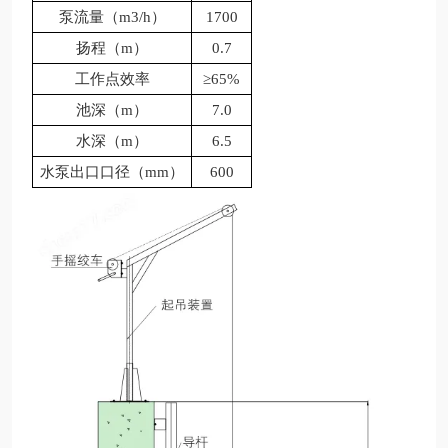
泵流量（
m3/h）
1700
扬程（
m）
0.7
工作点效率
≥65%
池深（
m）
7.0
水深（
m）
6.5
水泵出口口径（
mm）
600