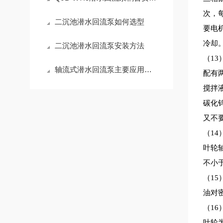
次，
二沉池潜水回流泵如何选型
要电
冷却
二沉池潜水回流泵安装方法
（
1
3
轴流式潜水回流泵主要应用场景有哪些
配有
搅拌
碳化
又不
（
1
4
叶轮
不小于
（
1
5
油对
（
1
6
叶轮