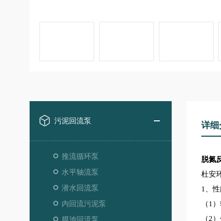
污泥回流泵
详细
推流循环泵
脱氮
水平轴流泵
杜安环
潜水回流泵
1、性
内回流污泥泵
（
1
（
2）
膜池回流泵