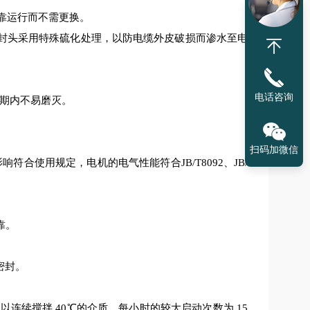
可靠运行而不需更换。
密封头采用特殊硫化处理，以防电缆外皮破损而渗水至电
电话咨询
期内不易磨灭。
扫码加微信
影响符合
使用
规定，电机的电气性能符合
JB/T8092、JB/
靠。
密封。
可以连续搅拌
40℃的介质，每小时的
较
大启动次数为
15