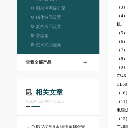
（
3
剩余污泥提升泵
（
4
硝化液回流泵
机。
混合液回流泵
（
5
穿墙泵
（
6）
沉水式回流泵
（
7
（
8
查看全部产品
（
9
Z346
GB5
相关文章
（
1
RELATED ARTICLES
（
1
1
电缆
（
1
2
QJB-W7.5潜水回流泵耦合安装及注意事项
三相