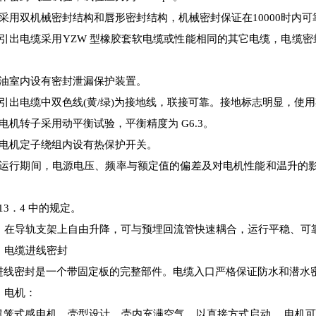
）采用双机械密封结构和唇形密封结构，机械密封保证在10000时内
）引出电缆采用YZW 型橡胶套软电缆或性能相同的其它电缆，电缆
）油室内设有密封泄漏保护装置。
引出电缆中双色线(黄/绿)
为
接地线，联接可靠。接地标志明显，使用
）电机转子采用动平衡试验，平衡精度为 G6.3。
）电机定子绕组内设有热保护开关。
）运行期间，电源电压、频率与额定值的偏差及对电机性能和温升的
、
013．4 中的规定。
0）在导轨支架上自由升降，可与预埋回流管快速耦合，运行平稳、可
）电缆进线密封
进线密封是一个带固定板的完整部件。电缆入口严格保证防水和潜水
）电机
：
鼠笼式感电机，壳型设计，壳内充满空气，以直接方式启动，
电机