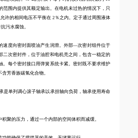
％的范围内提供其额定输出。在电机未过热的情况下，只
允许的相间电压不平衡在 2％之内。定子通过周围液体
套抗污水腐蚀。
的速度向密封面喷油产生润滑。外部
—次密封组件位于
部二次密封件，位于油腔和电机壳之间，包含一稳定的
触。每个密封接口用弹簧系统卡紧。密封既不要求维护
不含芳香族碳氢化合物。
轴承是单列调心滚子轴承以承担轴向负荷，轴承使用寿命
中积聚的压力，通过一个内部的空间体积而减缓。
洁功能确保了搅拌器的高效、无堵塞运行。