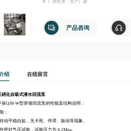
厂商性质：生产厂家
产品咨询
介绍
在线留言
反硝化自吸式潜水回流泵
保QJB-W型穿墙回流
泵的性能及结构
说明：
能
：
）转动平稳自如，无卡死、停滞、振动等现象。
作密封气压试验，试验压力为 0.2Mpa。