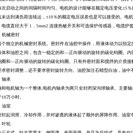
每次启动之间的间隔时间均匀。电机的设计能够在额定电压变化±5
机未达到满负荷连续运，±10％的额定电压误差也是可以接受的。电机
。电缆直径大于 1．5mm2 连接热敏开关和可选保护传感器，电缆护
）机械密封
两个独立的机械密封系统。密封件在油腔中操作，用液体动力以恒定
液体和油腔之间，包含一稳定的和—正向驱动的旋转的碳化钨圈。内
钨圈和—正向驱动的旋转的碳化钨圈。只有外密封面和搅拌的介质接
要求密封调整，还不要求密封旋转方向。油腔加注石蜡型白油，油中
）轴承
轴和电机轴为一个整体
,电机内轴承为两只全封闭深沟球轴承。主要
10万小时。
）油室
密封起润滑、冷却作用，并对渗透的液体起了额外的屏障作用。油室
）叶轮
为三片式，叶片宽度大，侧面薄，表面平滑，并且为后掠式，具有自