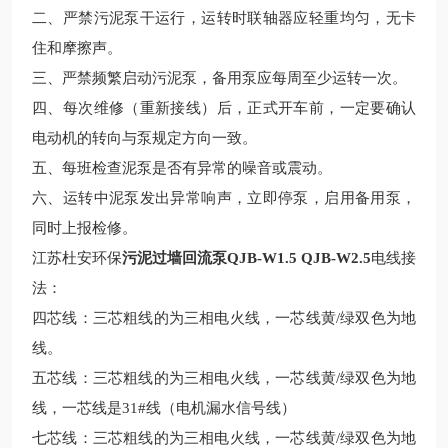
二、严禁污泥泵干运行，运转时联轴器应轻重均匀，无卡
住和摩擦声。
三、严禁频繁启动污泥泵，备用泵应每周至少运转一次。
四、每次维修（重新接线）后，正式开车前，一定要确认
电动机的转向与泵规定方向一致。
五、每班检查泥泵是否有异常的噪音或震动。
六、运转中泥泵发出异常响声，立即停泵，启用备用泵，
同时上报检修。
江苏杜安环保
污泥过墙回流泵QJB-W1.5 QJB-W2.5
电线接
法：
四芯线：三芯粗线的为三相电火线，一芯线黄
/绿双色为地
线。
五芯线：三芯粗线的为三相电火线，一芯线黄
/绿双色为地
线，一芯线是31#线（电机漏水信号线）
七芯线：三芯粗线的为三相电火线，一芯线黄
/绿双色为地