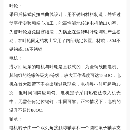
叶轮
：
采用后掠式反扭曲曲线设计，用不锈钢材料制造，并经过
动平衡实验和精心加工，能高
性能
地传递电机输出功率。
为使叶轮避免阻塞结渣，为防止在运转时叶轮与轴产生松
动，在叶轮固定结构上采用了内部锁定装置。
材质：
304不
锈钢或316不锈钢
电机
：
潜水回流泵的电机与叶轮是直联式的，
为全铜线圈电机、
其绕组的绝缘等级为
F等级，
较
大工作温度可达
155OC，电
机在
较
大载荷下不会出现过载现象，电机每小时可起动
15
次，但时间间隔应均匀。电机定子采用热套法嵌入机壳
中，无需任何定位销钉，牢固可靠。正常情况下，电机的
温升不超过80OC。
轴承
：
电机转子由一个双列角接触球轴承和一个圆柱滚子轴承支