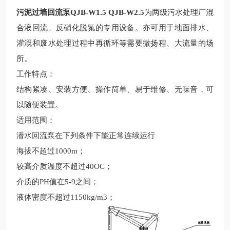
污泥过墙回流泵QJB-W1.5 QJB-W2.5
为两级污水处理厂混
合液回流、反硝化脱氮的专用设备。亦可用于地面排水、
灌溉和废水处理过程中再循环等需要微扬程、大流量的场
所。
工作
特点
：
结构紧凑、安装方便、操作简单、易于维修、无噪音，可
以随便装置。
适用范围
：
潜水回流泵在下列条件下能正常连续运行
海拔不超过
1000m；
较
高介质温度不超过
40OC；
介质的
PH值在5-9之间；
液体密度不超过
1150kg/m3；