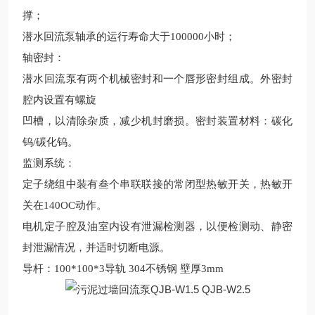
撑；
潜水回流泵轴承的运行寿命大于
100000小时；
轴密封
：
潜水回流泵有两个机械密封和一个唇形密封组成。外密封
腔内设置有螺旋
凹槽，以清除杂质，减少机封磨损。密封装置材料：碳化
钨
/碳化钨。
监测系统
：
定子绕组中装有叁个串联联接的常闭型热敏开关，热敏开
关在
140OC动作。
电机定子腔及油室内设有泄漏检测器，以便检测动、静密
封泄漏情况，并适时切断电源。
导杆：
100*100*3导轨 304不锈钢 壁厚3mm