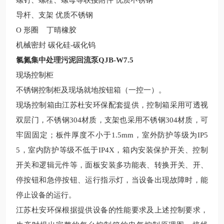
螺钉、螺栓、螺母等联接附件
优质不锈钢
导杆、支架
优质不锈钢
O 形圈
丁
晴
橡胶
机械密封
碳化硅
-碳化钨
氯氮集中处理污泥回流泵QJB-W7.5
现场控制柜
不锈钢
控制柜及现场就地按钮箱（一控一）。
现场控制箱由
江苏杜安环保
配套提供，控制箱采用可透视
双层门，不锈钢
304
材质，支架也采用不锈钢
304
材质，可
牢固固定；板件厚度不小于
1.5mm
，室外防护等级为
IP5
5
，室内防护等级不低于
IP4X
，箱内安装保护开关、控制
开关和逻辑元件等，面板安装多功能表、转换开关、开、
停按钮和急停按钮、运行指示灯，当设备出现故障时，能
停止设备的运行。
江苏杜安环保
根据提供设备的性能要求及上述控制要求，