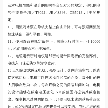
及对电机性能和温升的影响符合
GB755
的规定，电机的电
气性能符合
JB
／
T8092
、
JB
／
Z346
、
GB5013
．
4
中的规
定。
10
、回流污水泵在导轨支架上自由升降，可与预埋回流管
快速耦合，运行平稳、可靠。
11
、使用寿命在规定条件下，故障运行时间不小于
10000
h
，机使用寿命不小于
20
年。
12
、电缆进线密封电缆进线密封是带固定板的完整部件。
电缆入口保证防水和潜水密封。
13
三相鼠笼式感应电机，壳型设计，壳内充满空气，以直
接方式启动，电机可以连续搅拌
40
℃的介质，每小时的
较
大启动次数为
15
次，每次启动之间的间隔时间均匀。电机
的设计能够在额定电压变化±
5
％的范围内提供其额定输
出。在电机未过热的情况下，只要电机未达到满负荷连续
运，±
10
％的额定电压误差也是可以接受的。电机允许的相