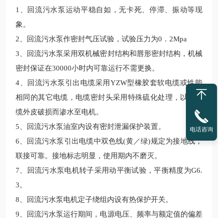
1
、回流污水泵运动平稳自如，无卡死、停滞、振动等现
象。
2
、回流污水泵作密封气压试验，试验压力为
0
．
2Mpa
3
、回流污水泵采用双机械密封结构和唇形密封结构，机械
密封保证在
30000
小时内可靠运行不需更换。
4
、回流污水泵引出电缆采用
YZW
型橡胶套软电缆或性能
相同的其它电缆，电缆密封头采用特殊硫化处理，以防电
缆外皮破损而渗水至电机。
5
、回流污水泵油室内设有密封泄漏保护装置。
电话咨询
6
、回流污水泵引出电缆中双色线
(
黄／绿
)
规定为接地线，
联接可靠。接地标志明显，使用期内不磨灭。
7
、回流污水泵电机转子采用动平衡试验，平衡精度为
G6.
3
。
8
、回流污水泵电机定子绕组内设有热保护开关。
9
、回流污水泵运行期间，电源电压、频率与额定值的偏差