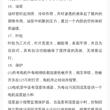
16
、油室
油对密封起润滑、冷却作用，并对渗透的液体起了额外的
屏障作用。油室中积聚的压力，通过一个内部的空间体积
而减缓。
17
、叶轮
叶轮为三片式，叶片宽度大，侧面薄，表面平滑，并且为
后掠式，具有自洁功能确保了搅拌器的高效、无堵塞运
行。
18
、保护
(1)
所有电机中每相绕组都连接热敏开关，相互串联，热敏
开关在
125
℃时打开，电机停止转动并报警。
(2)
电机室中设有湿度传感器，为每台污泥回流泵提供一个
电机温度超
小
和
湿度超
小
报警监视保护器。当温度和湿度超
小
时，控制回
路立即使污泥回流泵停止运行以保护电机，报警监视器设