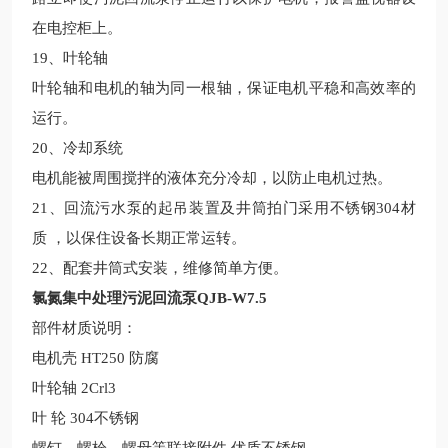
在电控柜上。
19
、叶轮轴
叶轮轴和电机的轴为同一根轴，保证电机平稳和高效率的
运行。
20
、冷却系统
电机能被周围搅拌的液体充分冷却，以防止电机过热。
21
、回流污水泵的起吊装置及井筒拍门采用不锈钢
304
材
质 ，以保住设备长期正常运转。
22
、
配套井筒式安装，维修简单方便。
氯氮集中处理污泥回流泵QJB-W7.5
部件材质
说明：
电机壳
HT250 防腐
叶轮轴
2Crl3
叶
轮
304
不锈钢