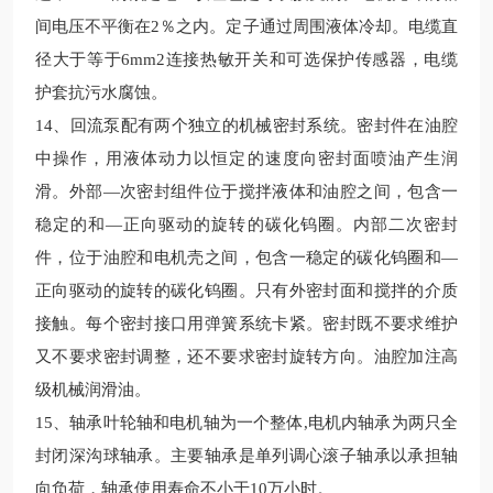
间电压不平衡在
2
％之内。定子通过周围液体冷却。电缆直
径大于等于
6mm2
连接热敏开关和可选保护传感器，电缆
护套抗污水腐蚀。
14
、
回流泵
配有两个独立的机械密封系统。密封件在油腔
中操作，用液体动力以恒定的速度向密封面喷油产生润
滑。外部
—次密封组件位于搅拌液体和油腔之间，包含一
稳定的和—正向驱动的旋转的碳化钨圈。内部二次密封
件，位于油腔和电机壳之间，包含一稳定的碳化钨圈和—
正向驱动的旋转的碳化钨圈。只有外密封面和搅拌的介质
接触。每个密封接口用弹簧系统卡紧。密封既不要求维护
又不要求密封调整，还不要求密封旋转方向。油腔加注高
级机械润滑油。
15
、轴承叶轮轴和电机轴为一个整体
,
电机内轴承为两只全
封闭深沟球轴承。主要轴承是单列调心滚子轴承以承担轴
向负荷，轴承使用寿命不小于
10
万小时。