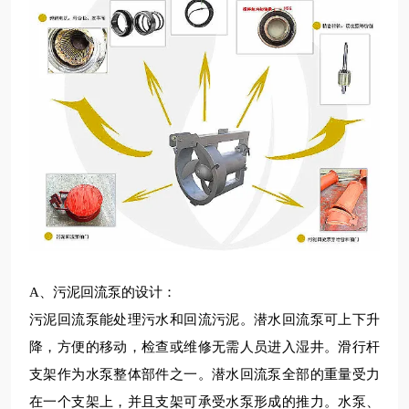
A、
污泥回流
泵的设计：
污泥
回流泵能处理污水和回流污泥。
潜
水
回流
泵可上下升
降，方便的移动，检查或维修无需人员进入湿井。滑行杆
支架作为水泵整体部件之一。
潜
水
回流
泵全部的重量受力
在一个支架上，并且支架可承受水泵形成的推力。水泵、