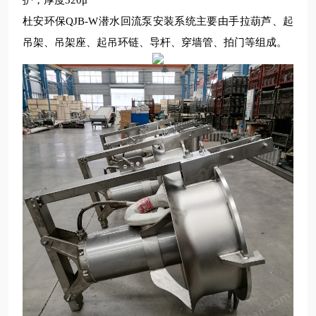
杜安环保
QJB-W
潜水
回流泵安装系统主要由手拉葫芦、起
吊架、吊架座、起吊环链、导杆、穿墙管、拍门等组成。