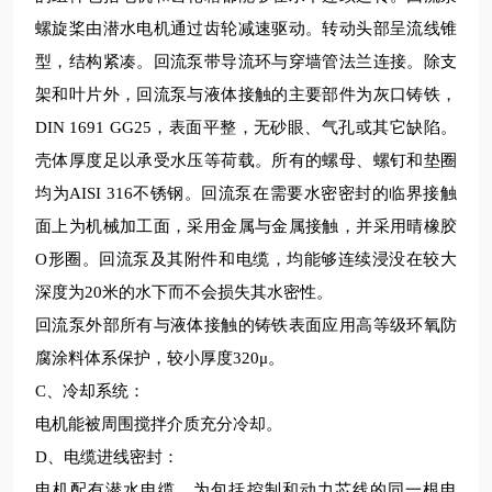
螺旋桨由潜水电机通过齿轮减速驱动。转动头部呈流线锥
型，结构紧凑。回流泵带导流环与穿墙管法兰连接。除支
架和叶片外，回流泵与液体接触的主要部件为灰口铸铁，
DIN 1691 GG25，表面平整，无砂眼、气孔或其它缺陷。
壳体厚度足以承受水压等荷载。所有的螺母、螺钉和垫圈
均为AISI 316不锈钢。回流泵在需要水密密封的临界接触
面上为机械加工面，采用金属与金属接触，并采用
晴
橡胶
O形圈。回流泵及其附件和电缆，均能够连续浸没在
较
大
深度为
20米的水下而不会损失其水密性。
回流泵外部所有与液体接触的铸铁表面应用高等级环氧防
腐涂料体系保护，
较
小厚度
320μ。
C、冷却系统
：
电机能被周围搅拌介质充分冷却。
D、电缆进线密封
：
电机配有潜水电缆，为包括控制和动力芯线的同一根电