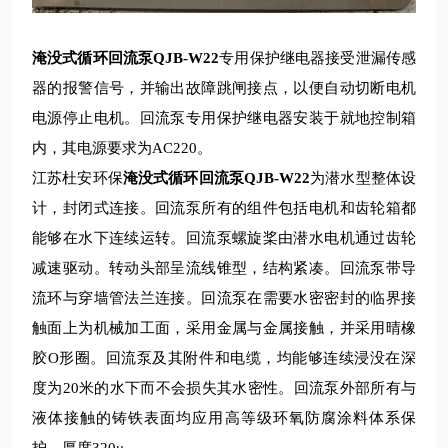
淹没式循环回流泵QJB-W22
专用保护继电器接受泄漏传感
器的报警信号，并输出故障跳闸接点，以便自动切断电机
电源停止电机。回流泵专用保护继电器安装于就地控制箱
内
，
其电源要求为
AC220。
江苏杜安环保
淹没式循环回流泵QJB-W22
为潜水型整体设
计，封闭式连接。回流泵所有的组件包括电机和齿轮箱都
能够在水下连续运转。回流泵螺旋桨由潜水电机通过齿轮
减速驱动。转动头部呈流线锥型，结构紧凑。回流泵带导
流环与穿墙管法兰连接。回流泵在需要水密密封的临界接
触面上为机械加工面，采用金属与金属接触，并采用
晴
橡
胶O形圈。回流泵及其附件和电缆，均能够连续浸没在深
度为20米的水下而不会损失其水密性。回流泵外部所有与
液体接触的铸铁表面均应用高等级环氧防腐涂料体系保
护，厚度320μ