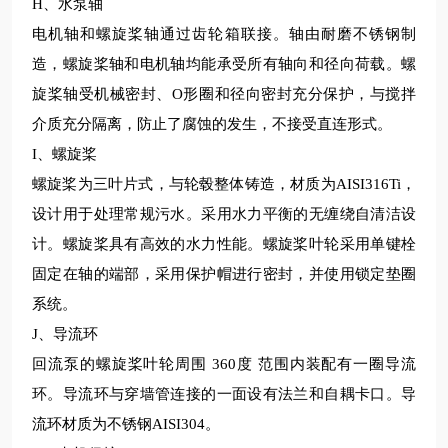
H、水泵轴
电机轴和螺旋桨轴通过齿轮箱联接。轴由耐磨不锈钢制
造，螺旋桨轴和电机轴均能承受所有轴向和径向荷载。螺
旋桨轴受机械密封、
O形圈和径向密封
充分
保护，与搅拌
介质
充分
隔离，防止了腐蚀的发生，不接受直连形式。
I、螺旋桨
螺旋桨为三叶片式，与轮毂整体铸造，材质为
AISI316Ti，
设计用于处理常规污水。采用水力平衡的无缠绕自清洁设
计。螺旋桨具有高效的水力性能。螺旋桨叶轮采用单键栓
固定在轴的端部，采用保护帽进行密封，并使用锁定垫圈
系统。
J、导流环
回流泵的螺旋桨叶轮周围
360度 范围内装配有一圈导流
环。导流环与穿墙管连接的一面设有法兰和自耦卡口。导
流环材质为不锈钢AISI304。