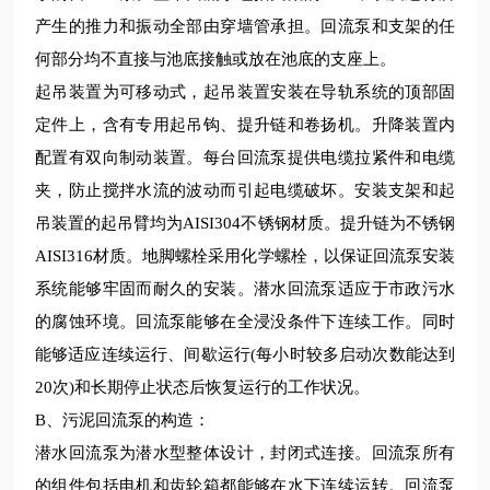
产生的推力和振动全部由穿墙管承担。回流泵和支架的任
何部分均不直接与池底接触或放在池底的支座上。
起吊装置为可移动式，起吊装置安装在导轨系统的顶部固
定件上，含有专用起吊钩、提升链和卷扬机。升降装置内
配置有双向制动装置。每台回流泵提供电缆拉紧件和电缆
夹，防止搅拌水流的波动而引起电缆破坏。安装支架和起
吊装置的起吊臂均为
AISI304不锈钢材质。提升链为不锈钢
AISI316材质。地脚螺栓采用化学螺栓，以保证回流泵安装
系统能够牢固而耐久的安装。潜水回流泵适应于市政污水
的腐蚀环境。回流泵能够在全浸没条件下连续工作。同时
能够适应连续运行、间歇运行(每小时
较
多启动次数能达到
20次)和长期停止状态后恢复运行的工作状况。
B、
污泥回流泵
的构造：
潜水回流泵为潜水型整体设计，封闭式连接。回流泵所有
的组件包括电机和齿轮箱都能够在水下连续运转。回流泵