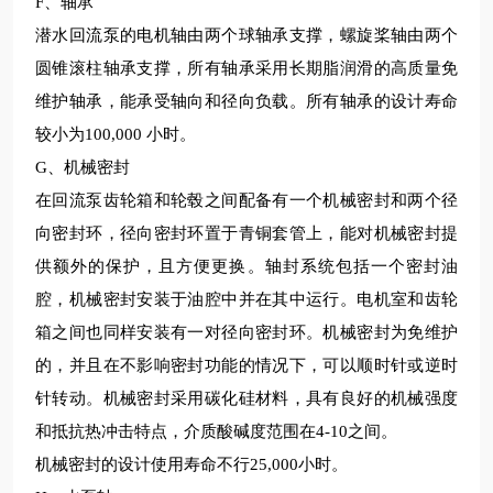
F、轴承
潜水回流泵的电机轴由两个球轴承支撑，螺旋桨轴由两个
圆锥滚柱轴承支撑，所有轴承采用
长期
脂润滑的高质量免
维护轴承，能承受轴向和径向负载。所有轴承的设计寿命
较
小为
100
,
000 小时。
G、机械密封
在回流泵齿轮箱和轮毂之间配备有一个机械密封和两个径
向密封环，径向密封环置于青铜套管上，能对机械密封提
供额外的保护，且方便更换。轴封系统包括一个密封油
腔，机械密封安装于油腔中并在其中运行。电机室和齿轮
箱之间也同样安装有一对径向密封环。机械密封为免维护
的，并且在不影响密封功能的情况下，可以顺时针或逆时
针转动。机械密封采用碳化硅材料，具有良好的机械强度
和抵抗热冲击特点，介质酸碱度范围在
4-10之间。
机械密封的设计使用寿命
不行
25
,
000小时。