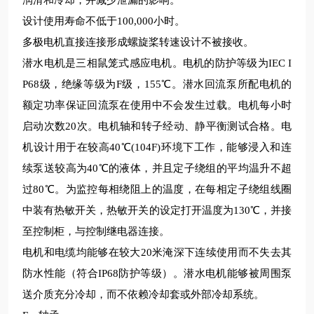
润滑和冷却，并减少泄漏的影响。
设计使用寿命不低于
100
,
000小时。
多极电机直接连接形成螺旋桨转速设计不被接收。
潜水电机是三相鼠笼式感应电机。电机的防护等级为
IEC I
P68级，绝缘等级为F级，155℃。潜水回流泵所配电机的
额定功率保证回流泵在使用中不会发生过载。电机每小时
启动次数20次。电机轴和转子经动、静平衡测试合格。电
机设计用于在
较
高
40℃(104F)环境下工作，能够浸入和连
续泵送
较
高为
40℃的液体，并且定子绕组的平均温升不超
过80℃。为监控每相绕阻上的温度，在每相定子绕组线圈
中装有热敏开关，热敏开关的设定打开温度为130℃，并接
至控制柜，与控制继电器连接。
电机和电缆均能够在
较
大
20米淹深下连续使用而不失去其
防水性能（符合IP68防护等级）。潜水电机能够被周围泵
送介质充分冷却，而不依赖冷却套或外部冷却系统。