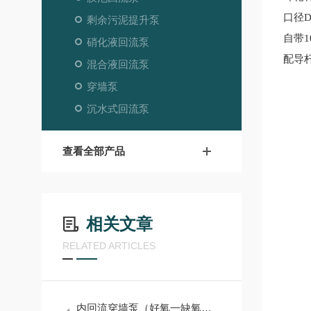
口径
D
剩余污泥提升泵
自带
硝化液回流泵
配导
混合液回流泵
穿墙泵
沉水式回流泵
查看全部产品
相关文章
RELATED ARTICLES
内回流穿墙泵（好氧一缺氧）工作原理