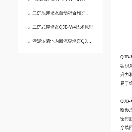
二沉池穿墙泵自动耦合维护保养方法
二沉式穿墙泵QJB-W4技术原理
污泥浓缩池内回流穿墙泵QJB-W7.5技术说明
QJB
容积
升力
易于
QJB
断形
密封
穿墙