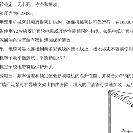
转稳定，无卡死，停滞和振动。
验压力为
0.2MPa
。
用双重机械密封和唇形密封结构，确保机械密封可靠运行，在
10000
致使用
YZW
橡胶护套软电缆或其他性能相同的电缆，如果电缆护套
泥回油泵油室装有密封泄漏保护装置。
果，电缆可靠地连接到两条彩色线的接地线上。接地标志不容易使用
机转子动平衡测试，平衡精度
g6.3
。
机定子绕组带有热保护开关。
源电压，频率偏差和额定值会影响电机的温升性能，并符合
gb755
的
穿墙回流泵
可在导轨支架上自由升降，埋入的回油管可快速加装，运