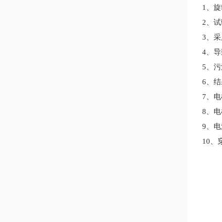
1
、旋
2
、试
3
、采
4
、导
5
、污
6
、结
7
、电
8
、电
9
、电
10
、