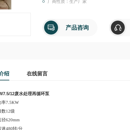
厂商性质：生产厂家
产品咨询
介绍
在线留言
-W7.5/12废水处理再循环泵
率7.
5KW
极数
12级
直径
620mm
转速
480转/分