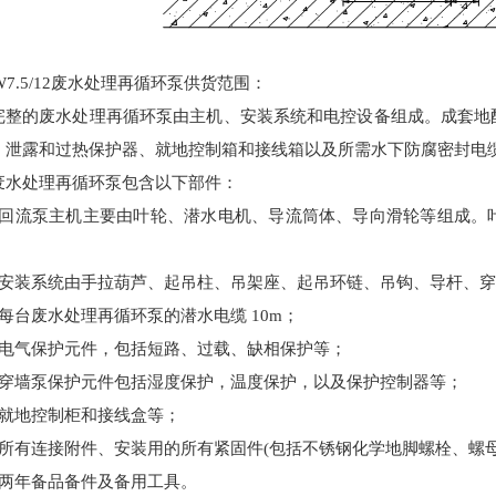
-W7.5/12废水处理再循环泵
供货范围
：
完整的
废水处理再循环泵
由主机、安装系统和电控设备组成。成套地
、
泄露和过热
保护器、就地控制箱和接线箱以及所需
水下防腐密封
电
废水处理再循环泵
包含以下部件：
回流泵
主机主要由叶轮、潜水电机、导流筒体、导向滑轮等组成。
。
安装系统由手拉葫芦、起吊柱、吊架座、起吊环链、吊钩、导杆、穿
每台
废水处理再循环泵
的潜水电缆
10m
；
电气保护元件，包括短路、过载、缺相保护等；
穿墙泵保护元件包括湿度保护，温度保护，以及保护控制器等；
就地控制柜和接线盒等；
所有连接附件、安装用的所有紧固件
(
包括不锈钢化学地脚螺栓、螺
两年备品备件及
备用
工具。