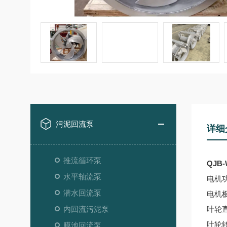
污泥回流泵
详细
推流循环泵
QJB
水平轴流泵
电机功
潜水回流泵
电机
内回流污泥泵
叶轮
叶轮
膜池回流泵