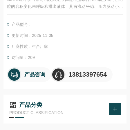
腔的容积变化来呼吸和排出液体，具有流动平稳、压力脉动小、
自吸、噪音低、效率高、运行可靠、寿命长等特点。较大的特点
是输送介质时不产生涡流，对介质粘度不敏感，能输送高粘度介
产品型号：
质，广泛应用于食品、化工、医药、石油等行业。
更新时间：2025-11-05
厂商性质：生产厂家
访问量：209
13813397654
产品咨询
产品分类
PRODUCT CLASSIFICATION