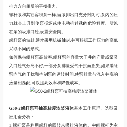
推力方向相反的平衡推力。
螺杆泵和其它容积泵一样,当泵排出口
充分
封闭时,泵内的压
力就会上升到使泵损坏或使电动机过载的危险程度。所以
在泵的吸排口处,
设置安全阀。
螺杆泵的轴封,通常采用机械轴封,并可根据工作压力的高低
采取不同的形式。
如何保持螺杆泵
高效率,
螺杆泵
的容量大于井的产量或泵吸
入口处气分离不好,一部分泵排量受气干扰而损失,如果消除
泵内气的干扰和控制泵的运转时间,使泵排量与流入井底的
液量相匹配,可以提高效率和降低成本。
G50-2螺杆泵可抽高粘度浓桨液体
基本工作原理、选型及
应用全分析
：
1.螺杆泵是利用螺杆的回转来吸排液体的。中间螺杆为主