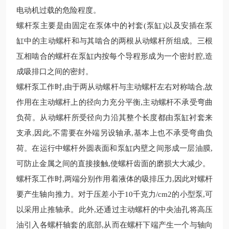
电动机过载的危险程度。
螺杆泵
主要是由固定在泵体中的衬套(泵缸)以及安插在泵
缸中的主动螺杆和与其啮合的两根从动螺杆所组成。三根
互相啮合的螺杆在泵缸内按每个导程形成为一个密封腔,造
成吸排口之间的密封。
螺杆泵
工作时,由于两从动螺杆与主动螺杆左右对称啮合,故
作用在主动螺杆上的径向力
充分
平衡,主动螺杆不承受弯曲
负荷。从动螺杆所受径向力沿其整个长度都由泵缸衬套来
支承,因此,不需要在外端另设轴承,基本上也不承受弯曲负
荷。在运行中螺杆外圆表面和泵缸内壁之间形成一层油膜,
可防止金属之间的直接接触,使螺杆齿面的磨损大大减少。
螺杆泵工作时,两端分别作用着液体的吸排压力,因此对螺杆
要产生轴向推力。对于压差小于10千克力/cm2的小型泵,可
以采用止推轴承。此外,还通过主动螺杆的中央油孔将高压
油引入各螺杆轴套的底部,从而在螺杆下端产生一个与轴向