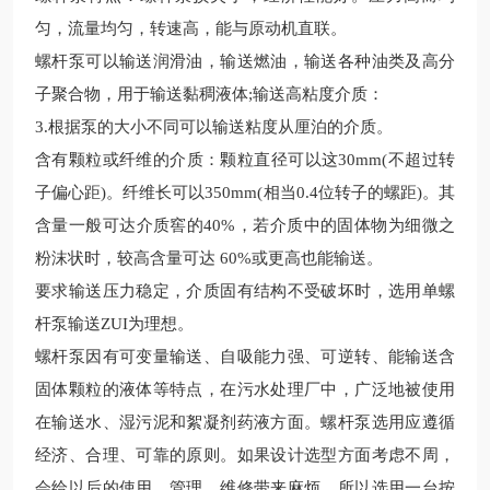
匀，流量均匀，转速高，能与原动机直联。
螺杆泵可以输送润滑油，输送燃油，输送各种油类及高分
子聚合物，用于输送黏稠液体
;输送高粘度介质：
3.根据泵的大小不同可以输送粘度从厘泊的介质。
含有颗粒或纤维的介质：颗粒直径可以这
30mm(不超过转
子偏心距)。纤维长可以350mm(相当0.4位转子的螺距)。其
含量一般可达介质窖的40%，若介质中的固体物为细微之
粉沫状时，
较
高含量可达
60%或更高也能输送。
要求输送压力稳定，介质固有结构不受破坏时，选用单螺
杆泵输送
ZUI为理想。
螺杆泵因有可变量输送、自吸能力强、可逆转、能输送含
固体颗粒的液体等特点，在污水处理厂中，广泛地被使用
在输送水、湿污泥和絮凝剂药液方面。螺杆泵选用应遵循
经济、合理、可靠的原则。如果设计选型方面考虑不周，
会给以后的使用、管理、维修带来麻烦，所以选用一台按