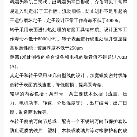
料端为喇叭口形状，出料端为平口形状，介质可以非常容
易进入到定/转子工作腔，流动顺畅，防止进料不足引起的
干运行磨坏定子，定子设计正常工作寿命不低于4000h。
转子采用表面进行热处理的耐磨工具钢材质。设计正常工
作寿命不低于8000小时。转子表面进行硬度处理并镀层提
高耐磨性能；镀层厚度不低于250μm
距离1米处测得的单台设备和电机的噪音值不得超过70dB
(A)。
其定子和转子采用5P几何型线的设计，加宽螺旋密封线降
低转子表面的线速度，降低磨损，提高泵寿命。
铭牌的内容包括：泵型号，泵主要技术数据（流量、压
力、电机功率、转速、介质温度等），出厂编号，出厂日
期，制造商名称等。
在转子侧的万向节总成上配有一个不锈钢万向节保护套以
防止硬质的铁片、塑料、木块或玻璃片等对橡胶护套的破