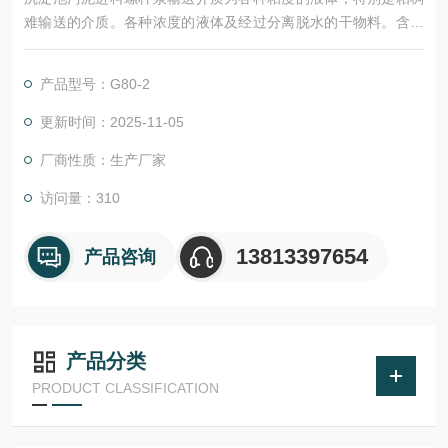
难输送的介质。各种浓度的液体及经过分离脱水的干物料。含有
固体颗粒、纤维、悬浮物的液体。液体、气体、固体的混合物。
不能受搅动、剪切、掠夺的敏感性液体。腐蚀性液体。
产品型号：G80-2
更新时间：2025-11-05
厂商性质：生产厂家
访问量：310
13813397654
产品咨询
产品分类
PRODUCT CLASSIFICATION