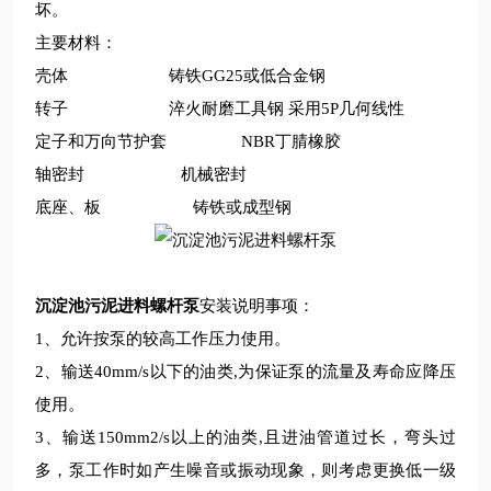
坏。
主要材料：
壳体
铸铁GG25或低合金钢
转子
淬火耐磨工具钢 采用5P几何线性
定子和万向节护套
NBR丁腈橡胶
轴密封
机械密封
底座、板
铸铁或成型钢
沉淀池污泥进料螺杆泵
安装说明事项：
1、允许按泵的较高工作压力使用。
2、输送40mm/s以下的油类,为保证泵的流量及寿命应降压
使用。
3、输送150mm2/s以上的油类,且进油管道过长，弯头过
多，泵工作时如产生噪音或振动现象，则考虑更换低一级