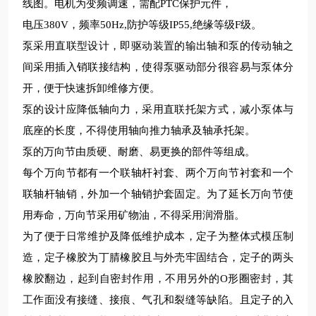
线图。电机为变频调速，需配PTC保护元件，
电压380V，频率50Hz,防护等级IP55,绝缘等级F级。
泵采用直联型设计，即驱动装置的输出轴和泵的传动轴之
间采用插入销联接结构，使得泵驱动部分很容易与泵体分
开，便于快速拆卸维修方便。
泵的设计应降低轴向力，采用直联托架方式，减小泵体与
底座的长度，不得使用轴向推力轴承及轴承托架。
泵的万向节由质硬、耐磨、易更换的部件等组成。
每个万向节都有一个联轴杆衬套、两个万向节衬套和一个
联轴杆轴销，外加一个轴销护套固定。为了延长万向节使
用寿命，万向节采用矿物油，不得采用润滑脂。
为了便于日常维护及降低维护成本，定子为整体式模压制
造，定子橡胶为丁腈橡胶且与外壳牢固结合，定子的两头
橡胶翻边，起到自密封作用，不用另外的O形圈密封，其
工作面没有接缝、接痕、气孔和裂缝等缺陷。且定子的入