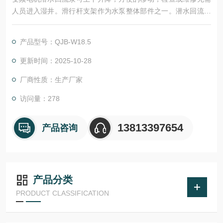
人员进入湿井。滑行杆支架作为水泵整体部件之一。潜水回流泵
全部的重量受力在导杆支架上，导杆支架可承受水泵形成的推
力。水泵、附件和电缆在10米水深无泄漏损失，可连续潜水运
产品型号：QJB-W18.5
行。
更新时间：2025-10-28
厂商性质：生产厂家
访问量：278
13813397654
产品咨询
产品分类
PRODUCT CLASSIFICATION