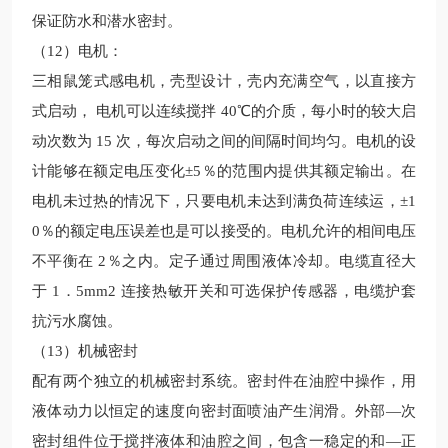
保证防水和潜水密封。
（12）电机：
三相鼠笼式感电机，壳型设计，壳内充满空气，以直接方
式启动，
电机可以连续搅拌
40℃的介质，每小时的较大启
动次数为
15 次，每次启动之间的间隔时间均匀。电机的设
计能够在额定电压变化±5％的范围内提供其额定输出。在
电机未过热的情况下，只要电机未达到满负荷连续运，±1
0％的额定电压误差也是可以接受的。电机允许的相间电压
不平衡在 2％之内。定子通过周围液体冷却。电缆直径大
于 1．5mm2 连接热敏开关和可选保护传感器，电缆护套
抗污水腐蚀。
（13）机械密封
配有两个独立的机械密封系统。密封件在油腔中操作，用
液体动力以恒定的速度向密封面喷油产生润滑。外部—次
密封组件位于搅拌液体和油腔之间，包含一稳定的和—正