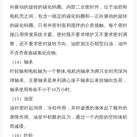
向驱动的旋转的碳化钨圈。内部二次密封件，位于油腔和
电机壳之间，包含一稳定的碳化钨圈和—正向驱动的旋转
的碳化钨圈。只有外密封面和搅拌的介质接触。每个密封
接口用弹簧系统卡紧。密封既不要求维护又不要求密封调
整，还不要求密封旋转方向。油腔加注石蜡型白油，油中
不含芳香族碳氢化合物。
（14）轴承
叶轮轴和电机轴为一个整体,电机内轴承为两只全封闭深沟
球轴承。主要轴承是单列调心滚子轴承以承担轴向负荷，
轴承使用寿命不小于10万小时。
（15）油室
油对密封起润滑、冷却作用，并对渗透的液体起了额外的
屏障作用。油室中积聚的压力，通过一个内部的空间体积
而减缓。
（16）叶轮