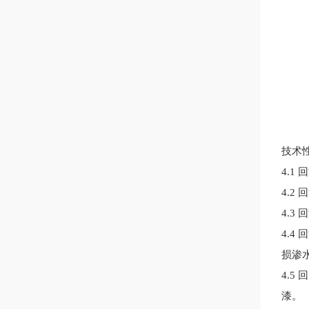
技术
4.
4.2
4.
4.4
回
损渗
4.
漆。