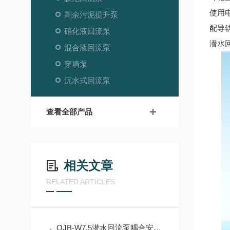
使用
剩余污泥提升泵
配导
硝化液回流泵
潜水
混合液回流泵
穿墙泵
沉水式回流泵
查看全部产品
相关文章
RELATED ARTICLES
QJB-W7.5潜水回流泵耦合安装及注意事项