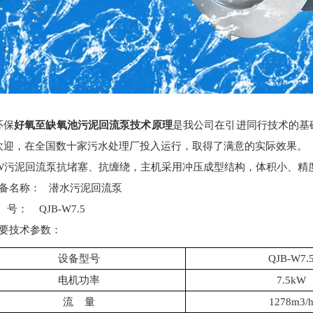
环保
好氧至缺氧池污泥回流泵技术原理
是我公司在引进
同行技
术的基
欢迎，在全国数十家污水处理厂投入运行，取得了满意的实际效果。
B-W污泥回流泵抗堵塞、抗缠绕，主机采用冲压成型结构，体积小、
设备名称： 潜水污泥回流泵
 号： QJB-W7.5
主要技术参数：
设备型号
QJB-W7.
电机功率
7.5kW
流
量
1278m3/