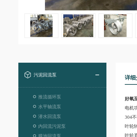
污泥回流泵
详细
推流循环泵
好氧
水平轴流泵
电机
潜水回流泵
304
内回流污泥泵
叶轮
叶轮
膜池回流泵