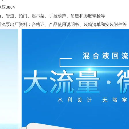
电压
380V
轨、管道、拍门、起吊架、手拉葫芦、吊链和膨胀螺栓等
回流泵
出厂资料：合格证、产品使用说明书、装箱清单和安装附件等