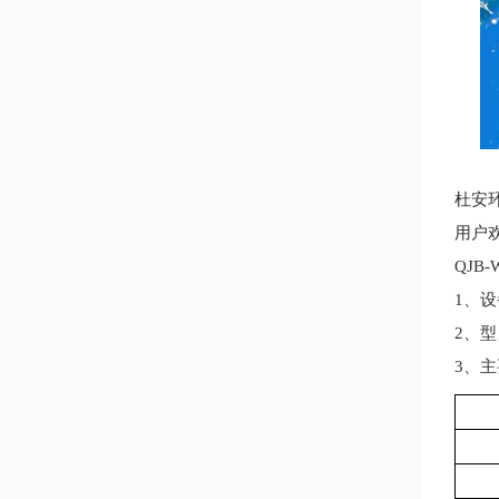
杜安
用户
QJ
1、
2、型
3、