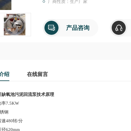
厂商性质：生产厂家
产品咨询
介绍
在线留言
至缺氧池污泥回流泵技术原理
功率
7.5KW
不锈钢
转速
480转/分
直径
620mm