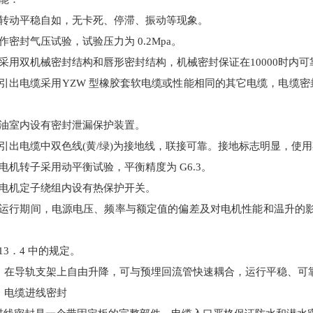
）转动平稳自如，无卡死、停滞、振动等现象。
作密封气压试验，试验压力为 0.2Mpa。
）采用双机械密封结构和唇形密封结构，机械密封保证在10000时内
）引出电缆采用YZW 型橡胶套软电缆或性能相同的其它电缆，电缆
）油室内设有密封泄漏保护装置。
引出电缆中双色线(黄/绿)
为
接地线，联接可靠。接地标志明显，使用
）电机转子采用动平衡试验，平衡精度为 G6.3。
）电机定子绕组内设有热保护开关。
）运行期间，电源电压、频率与额定值的偏差及对电机性能和温升的
、
013．4 中的规定。
0）在导轨支架上自由升降，可与预埋回流管快速耦合，运行平稳、可
）电缆进线密封