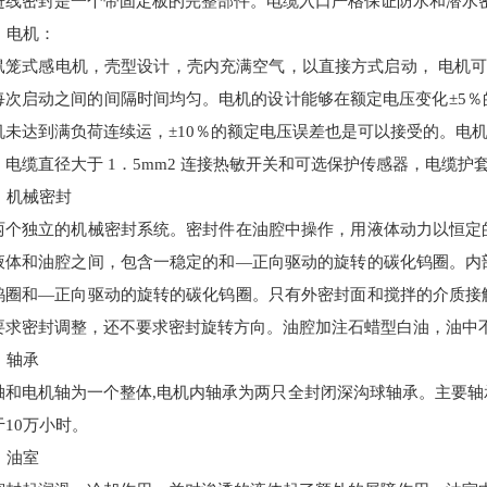
进线密封是一个带固定板的完整部件。电缆入口严格保证防水和潜水
）电机
：
鼠笼式感电机，壳型设计，壳内充满空气，以直接方式启动，
电机
每次启动之间的间隔时间均匀。电机的设计能够在额定电压变化±5
机未达到满负荷连续运，±10％的额定电压误差也是可以接受的。电机
。电缆直径大于 1．5mm2 连接热敏开关和可选保护传感器，电缆护
）机械密封
两个独立的机械密封系统。密封件在油腔中操作，用液体动力以恒定
液体和油腔之间，包含一稳定的和—正向驱动的旋转的碳化钨圈。内
钨圈和—正向驱动的旋转的碳化钨圈。只有外密封面和搅拌的介质接
要求密封调整，还不要求密封旋转方向。油腔加注石蜡型白油，油中
）轴承
轴和电机轴为一个整体
,电机内轴承为两只全封闭深沟球轴承。主要
10万小时。
）油室