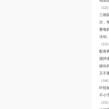
电缆
（
1
2
三相
次，
要电
冷却
（
1
3
配有
搅拌
碳化
又不
（
1
4
叶轮
不小于
（
1
5