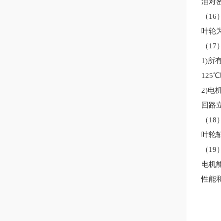
油对
（
1
6
叶轮
（
1
7
1)
12
2)
回路
（
1
8
叶轮
（
1
9
电机
性能