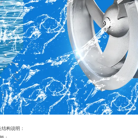
及结构
说明：
能
：