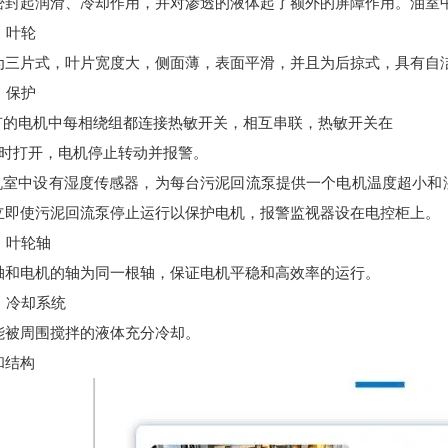
密封起润滑、冷却作用，并对渗透的液体起了额外的屏障作用。油室
）叶轮
为三片式，叶片宽度大，侧面薄，表面平滑，并且为后掠式，具有自
）保护
所有的电机中每相绕组都连接热敏开关，相互串联，热敏开关在
5℃时打开，电机停止转动并报警。
电机室中设有湿度传感器，为每台污泥回流泵提供一个电机温度超
小
和
立即使污泥回流泵停止运行以保护电机，报警监视器设在电控柜上。
）叶轮轴
轴和电机的轴为同一根轴，保证电机平稳和高效率的运行。
）冷却系统
能被周围搅拌的液体充分冷却。
和结构