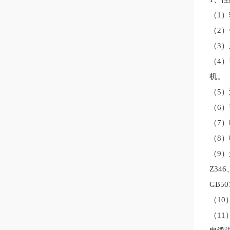
（
1
（
2）
（
3
（
4
机。
（
5
（
6）
（
7
（
8
（
9
Z346
GB5
（
1
（
1
1