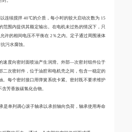
密封。
可以连续搅拌
40℃的介质，每小时的
较
大启动次数为
15
％的范围内提供其额定输出。在电机未过热的情况下，只
允许的相间电压不平衡在 2％之内。定子通过周围液体
套抗污水腐蚀。
的速度向密封面喷油产生润滑。外部
—次密封组件位于
部二次密封件，位于油腔和电机壳之间，包含一稳定的
触。每个密封接口用弹簧系统卡紧。密封既不要求维护
不含芳香族碳氢化合物。
轴承是单列调心滚子轴承以承担轴向负荷，轴承使用寿命