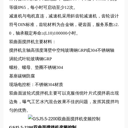
等级IP65，每小时可启动至少12次。
减速机与电机直连，减速机采用斜齿轮减速机，齿轮设计
符号
DIN标准，齿轮材料为合金钢，硬齿面，服务系数≥2.
0，轴承额定寿命≥(L10)100000小时。
双曲面搅拌
机
主要材料
：
搅拌机主轴高强度薄壁中空纯玻璃钢
GRP或304不锈钢轴
涡轮式叶轮
玻璃钢
GRP
螺栓、螺母、垫圈不锈钢
304
基座碳钢防腐
现场
电控柜：不锈钢
304
材质
双曲面波轮式
搅拌机主要可以克服传统叶片式搅拌易出现
边角
，曝气工艺水汽混合效果不佳的问题，发挥其搅拌均
匀的优势。
GSJ5.5-2200双曲面搅拌机变频控制