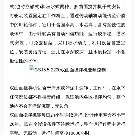
式
(也称立轴式)和潜水式两种。多曲面搅拌机干式安装，
将驱动装置固定在工作桥上，通过传动轴将动能传至介质
中的叶轮部件，它用于含固率高，水温高，含有磨蚀性的
液体中，由于叶轮具有自动纠偏功能，运行较平稳，潜水
式安装，可免去桥架，采用潜水动力，利用设备自重定
位，安装灵活方便，适用在水深较深，且水质稳定，不含
磨蚀性的水体。
双曲面搅拌
机
适合于污水或污泥中运转，工作时，在水下
任何部位都不得挂带纤维，保证池内各区搅拌均匀，整个
池内不会有污泥沉淀，无
边
角。
双曲面搅拌
机
能每日
24小时连续运行, 设计使用寿命不小于
20年。需在全浸没条件下连续运行，整个运行过程中运行
平稳、无振动，运行时间至
少
10000小时。