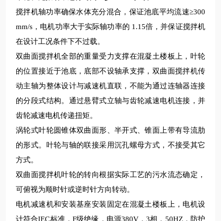
搅拌机轴功率确保水体
充分
混合，保证池底平均流速
≥300
mm/s，电机功率大于实际轴功率的 1.15倍，并保证搅拌机
在设计工况条件下不过载。
双曲面搅拌
机
全部的重量受力支撑在混凝土楼板上，叶轮
的位置接近于池底，底部不设轴承支撑，
双曲面
搅拌
机传
动
主轴为整体设计与减速机直联，不能为通过连轴器连接
的分段式结构。通过悬臂式立轴与齿轮减速电机连接，并
齿轮减速电机传递扭矩。
涡轮式叶轮圆锥体双曲面形、半开式、锥面上带有导流肋
的形式。叶轮与轴的联接采用沉孔螺母方式，不接受其它
方式。
双曲面搅拌
机
叶轮的转向根据实际工艺的污水流态确定，
可俯视为顺时针或逆时针方向转动。
电机减速机和安装基座安装固定在混凝土楼板上，电机设
计符合
IEC标准，F级绝缘，电源380V，3相，50HZ，防护