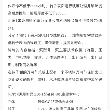
作寿命不低于8000小时。转子表面进行硬度处理并镀层提
高耐磨性能；镀层厚度不低于250μm
距离1米处测得的单台设备和电机的噪音值不得超过70dB
(A)。
其定子和转子采用5P几何型线的设计，加宽螺旋密封线降
低转子表面的线速度，降低磨损，提高泵寿命。
铭牌的内容包括：泵型号，泵主要技术数据（流量、压
力、电机功率、转速、介质温度等），出厂编号，出厂日
期，制造商名称等。
在转子侧的万向节总成上配有一个不锈钢万向节保护套以
防止硬质的铁片、塑料、木块或玻璃片等对橡胶护套的破
坏。
化学污泥螺杆泵G50-1配变频电机主要材料：
壳体
铸铁GG25或低合金钢
转子
1.2436淬火耐磨工具钢 采用5P几何线性