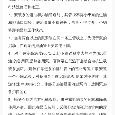
行清洗修理和校正。
2、安装泵的进油和排油管道时，其管径不得小于泵的进油
和排油口口径，进油管道不得过长，弯头不得过多，否则
将影响泵的工作状态。
3、当有两台以上的泵安装在同一条主管线上，为便于泵的
启动，在近泵的排油管上安装逆止阀。
4、对于在较高温度(60℃以上)下输送粘度大的油类(如:重
油)的备用泵,是热备用泵。否则泵在低温下启动会电机过载
或泵损坏。(建议在靠进泵的排油管上的逆止阀旁,并联安装
一个小回流阀，对备用泵可微启回流阀,使泵缓慢逆转，其
逆转速<=100转1分，使部分热油经常流过泵内，达到泵热
备用目的)。
5、输送介质内含有机械杂质。将严重影响泵的运转和降低
使用寿命。因此在泵安装前，必须仔细清除进油管内的焊