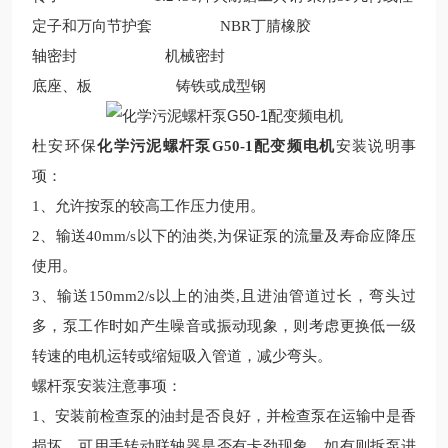
定子和万向节护套
NBR丁腈橡胶
轴密封
机械密封
底座、板
铸铁或成型钢
杜安环保
化学污泥螺杆泵G50-1配变频电机
安装说明事
项：
1、允许按泵的较高工作压力使用。
2、输送40mm/s以下的油类,为保证泵的流量及寿命应降压
使用。
3、输送150mm2/s以上的油类,且进油管道过长，弯头过
多，泵工作时如产生噪音或振动现象，则考虑更换低一级
转速的电机运转或缩短吸入管道，减少弯头。
螺杆泵安装注意事项：
1、安装前检查泵的油封是否良好，并检查泵在运输中是香
损坏，可用手转动联轴器是否有卡劲现象，如有则拆泵进