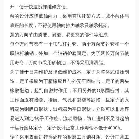
开，便于快速拆卸维修方便。
泵的设计应降低轴向力，采用直联托架方式，减小泵体与
底座的长度，不得使用轴向推力轴承及轴承托架。
泵的万向节由质硬、耐磨、易更换的部件等组成。
每个万向节都有一个联轴杆衬套、两个万向节衬套和一个
联轴杆轴销，外加一个轴销护套固定。为了延长万向节使
用寿命，万向节采用矿物油，不得采用润滑脂。
为了便于日常维护及降低维护成本，定子为整体式模压制
造，定子橡胶为丁腈橡胶且与外壳牢固结合，定子的两头
橡胶翻边，起到自密封作用，不用另外的O形圈密封，其
工作面没有接缝、接痕、气孔和裂缝等缺陷。且定子的入
料端为喇叭口形状，出料端为平口形状，介质可以非常容
易进入到定/转子工作腔，流动顺畅，防止进料不足引起的
干运行磨坏定子，定子设计正常工作寿命不低于4000h。
转子采用表面进行热处理的耐磨工具钢材质。设计正常工