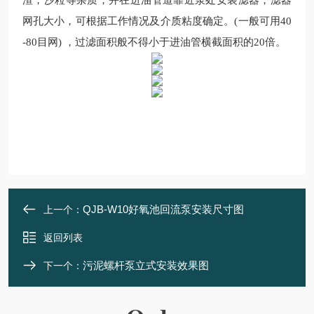
渣，沙粒等杂质，并在进油管道靠近泵处安装滤器，滤器
网孔大小，可根据工作情况及介质粘度确定。(一般可用40
-80目网) ，过滤面积般不得小于进油管横截面积的20倍。
QJB-W10好氧池回流泵安装尺寸图
上一个：
返回列表
污泥螺杆泵立式安装效果图
下一个：