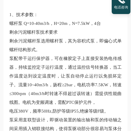
电话咨询
1、技术参数：
螺杆泵
Q=10-40m3/h，H=20m，N=7.5kW，4台
剩余污泥螺杆泵技术要求
剩余污泥螺杆泵选用螺杆泵，其为容积式泵，即偏心式单
螺杆结构形式。
泵配带干运行保护器，可在橡胶定子上直接安装热电传感
器，持续监控定子运行温度，通过温控信号转换器，当工
作温度达到设定温度时，让泵自动停止运行以免损坏定
子。流量10~40m3/h，扬程≥2bar，电机功率7.5KW，转速
≤300rpm（40m3/h时转速不得超过该转速）需提供性能曲
线图
。
电机为变频调速，需配PTC保护元件，
电压380V，频率50Hz,防护等级IP55,绝缘等级F级。
泵采用直联型设计，即驱动装置的输出轴和泵的传动轴之
间采用插入销联接结构，使得泵驱动部分很容易与泵体分