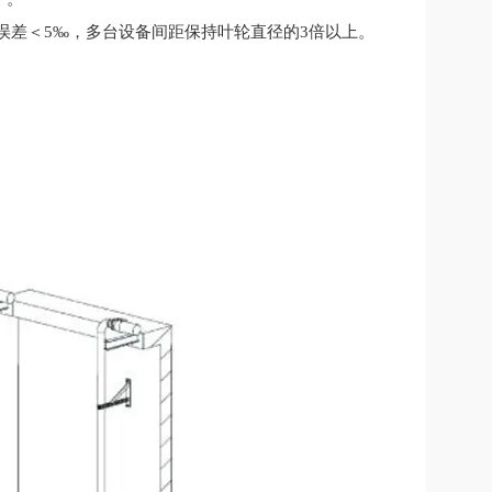
误差＜
5‰
，多台设备间距保持叶轮直径的
3
倍以上。