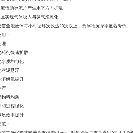
向流借助导流片产生水平方向扩散
压区实现气体吸入与微气泡乳化
态使全池液体每小时循环次数达
20
次以上，悬浮物沉降率显著降低。
应用
：
处理
池药剂快速扩散
池水质均匀化
池污泥悬浮
池溶解氧提升
生产
釜物料均质
中和过程强化
传质效率提升
规范
：
安装需确保搅拌轴垂直度偏差
≤5mm
，叶轮浸没深度为直径的
1.1-1.3