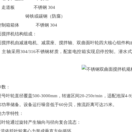
、走道板
不锈钢
304
铸铁或碳钢（防腐）
控制箱箱体
不锈钢
304
面搅拌机
结构组成
：
面搅拌机
由减速电机、减震座、搅拌轴、双曲面叶轮四大核心组件构
，主轴采用
304/316
不锈钢材质，配套电控箱实现启停控制。潜水式
参数
：
型号叶轮直径覆盖
500-3000mm
，转速区间
20-250r/min
，适配池深
4-9
加功率储备。设备运行噪音低于
60
分贝，推流距离可达
25
米。
动力学特性
：
面叶轮通过旋转产生轴向与径向复合流态：
向流依托叶轮离心力形成垂直方向循环