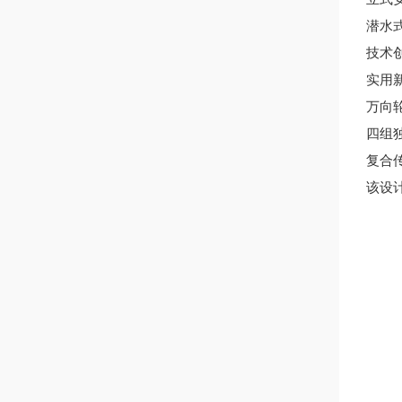
潜水
技术
实用
万向
四组
复合
该设