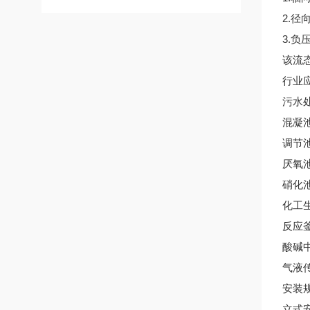
2.
径
3.
负
该流
行业
污水
混凝
调节
厌氧
硝化
化工
反应
酸碱
气液
安装
立式