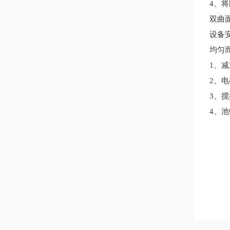
4、
双曲
设备
均匀
1、
2、
3、
4、