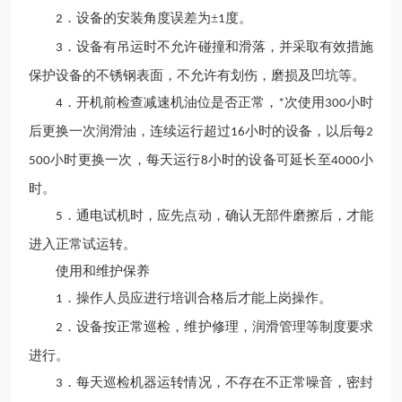
．设备的安装角度误差为±
度。
2
1
．设备有吊运时不允许碰撞和滑落，并采取有效措施
3
保护设备的不锈钢表面，不允许有划伤，磨损及凹坑等。
．开机前检查减速机油位是否正常，
次使用
小时
4
*
300
后更换一次润滑油，连续运行超过
小时的设备，以后每
16
2
小时更换一次，每天运行
小时的设备可延长至
小
500
8
4000
时。
．通电试机时，应先点动，确认无部件磨擦后，才能
5
进入正常试运转。
使用和维护保养
．操作人员应进行培训合格后才能上岗操作。
1
．设备按正常巡检，维护修理，润滑管理等制度要求
2
进行。
．每天巡检机器运转情况，不存在不正常噪音，密封
3