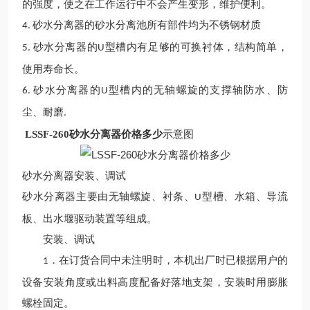
的强度，使之在工作运行中不会产生变形，维护便利。
砂水分离器的砂水分离池所有部件均为不锈钢材质
4.
砂水分离器的
型槽内有足够的可换衬体，结构简单，
5.
U
使用寿命长。
砂水分离器的
型槽内的无轴螺旋的支撑轴防水、防
6.
U
尘、耐磨
.
LSSF-260砂水分离器价格多少
示意图
砂水分离器安装、调试
砂水分离器
主要由无轴螺旋、衬条、
型槽、水箱、导流
U
板、出水堰驱动装置等组成。
安装、调试
．在订货合同中未注明时，本机出厂时已根据用户的
1
设备安装角度或出料高度配备好落地支架，安装时用膨胀
螺栓固定。