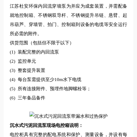
江苏杜安环保
内回流穿墙泵为并应为成套装置，并需配备
就地控制箱、不锈钢双导杆、不锈钢提升吊链、悬臂、起
吊葫芦、穿墙管、拍门、控制箱到设备的电缆等安全运行
所必需的附件。
供货范围（包括但不限于以下）
(1)
装配完整的内回流泵
(2)
监控单元
(3)
整套提升装置
(4)
每台泵需提供至少
10m
水下电缆
(5)
所有连接附件、预埋件地脚螺栓等；
(6)
三年备品备件
沉水式污泥回流泵
现场
电控
箱说明：
电控柜具有完整的配电系统和保护、测量设备，并设有每