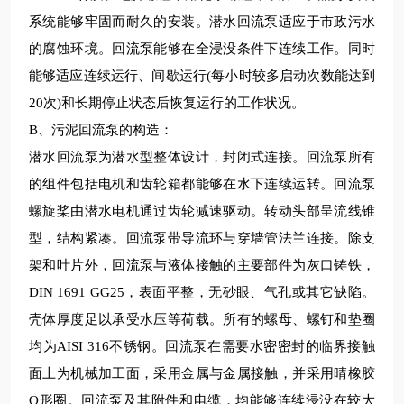
系统能够牢固而耐久的安装。潜水回流泵适应于市政污水
的腐蚀环境。回流泵能够在全浸没条件下连续工作。同时
能够适应连续运行、间歇运行
(
每小时
较
多启动次数能达到
20
次
)
和长期停止状态后恢复运行的工作状况。
B
、
污泥回流泵
的构造：
潜水回流泵为潜水型整体设计，封闭式连接。回流泵所有
的组件包括电机和齿轮箱都能够在水下连续运转。回流泵
螺旋桨由潜水电机通过齿轮减速驱动。转动头部呈流线锥
型，结构紧凑。回流泵带导流环与穿墙管法兰连接。除支
架和叶片外，回流泵与液体接触的主要部件为灰口铸铁，
DIN 1691 GG25
，表面平整，无砂眼、气孔或其它缺陷。
壳体厚度足以承受水压等荷载。所有的螺母、螺钉和垫圈
均为
AISI 316
不锈钢。回流泵在需要水密密封的临界接触
面上为机械加工面，采用金属与金属接触，并采用
晴
橡胶
O
形圈。回流泵及其附件和电缆，均能够连续浸没在
较
大