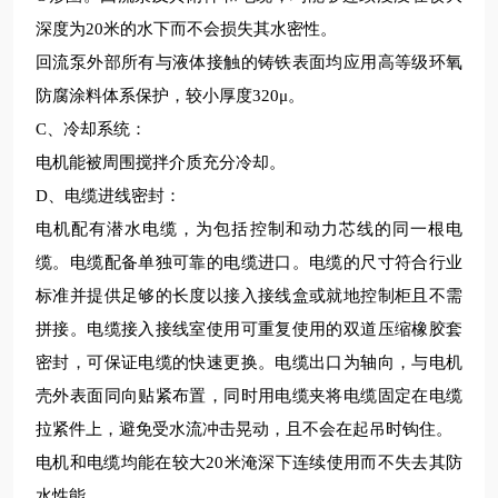
深度为
20
米的水下而不会损失其水密性。
回流泵外部所有与液体接触的铸铁表面均应用高等级环氧
防腐涂料体系保护，
较
小厚度
320
μ。
C
、冷却系统
：
电机能被周围搅拌介质充分冷却。
D
、电缆进线密封
：
电机配有潜水电缆，为包括控制和动力芯线的同一根电
缆。电缆配备单独可靠的电缆进口。电缆的尺寸符合
行业
标准并提供足够的长度以接入接线盒或就地控制柜且不需
拼接。电缆接入接线室使用可重复使用的双道压缩橡胶套
密封，可保证电缆的快速更换。电缆出口为轴向，与电机
壳外表面同向贴紧布置，同时用电缆夹将电缆固定在电缆
拉紧件上，避免受水流冲击晃动，且不会在起吊时钩住。
电机和电缆均能在
较
大
20
米淹深下连续使用而不失去其防
水性能。