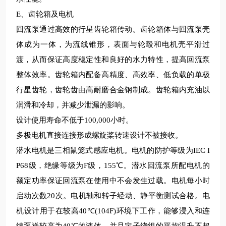
E
、齿轮箱及电机
回流泵通过高效的行星齿轮箱传动。齿轮箱体与回流泵壳
体成为一体，为流线锥形，表面与轮毂和电机壳平滑过
渡，从而保证高度稳定性和良好的水力特性，提高回流泵
整体效率。齿轮箱内配备高精度、高效率、低负载的单极
行星齿轮，齿轮齿由高耐磨合金钢制成。齿轮箱内充油以
润滑和冷却，并减少泄漏的影响。
设计使用寿命不低于
100
,
000
小时。
多极电机直接连接形成螺旋桨转速设计不被接收。
潜水电机是三相鼠笼式感应电机。电机的防护等级为
IEC I
P68
级，绝缘等级为
F
级，
155
℃。潜水回流泵所配电机的
额定功率保证回流泵在使用中不会发生过载。电机每小时
启动次数
20
次。电机轴和转子经动、静平衡测试合格。电
机设计用于在
较
高
40
℃
(104F)
环境下工作，能够浸入和连