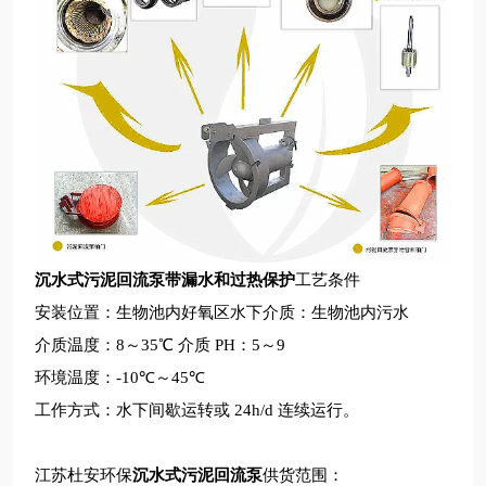
沉水式污泥回流泵带漏水和过热保护
工艺条件
安装位置：生物池内好氧区水下介质：生物池内污水
介质温度：
8
～
35
℃ 介质
PH
：
5
～
9
环境温度：
-10
℃～
45
℃
工作方式：水下间歇运转或
24h/d
连续运行。
江苏杜安环保
沉水式污泥回流泵
供货范围：