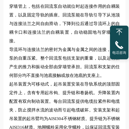
穿墙管上，包括在回流泵自动就位时起连接作用的自耦装
置，以及固定导轨的插座。回流泵能在导轨引导下从池顶
与连接法兰之间自由滑动，下降到位后通过导流环上的自
耦卡口和连接法兰的自耦装置，自动稳固地与穿墙管连
接。
导流环与连接法兰的密封为金属与金属之间的连接，依靠
电话咨询
泵的自重压紧。整个回流泵包括支架的重量，以及运行所
产生的推力和振动全部由穿墙管承担。回流泵和支架的任
何部分均不直接与池底接触或放在池底的支座上。
起吊装置为可移动式，起吊装置安装在导轨系统的顶部固
定件上，含有专用起吊钩、提升链和卷扬机。升降装置内
配置有双向制动装置。每台回流泵提供电缆拉紧件和电缆
夹，防止搅拌水流的波动而引起电缆破坏。安装支架和起
吊装置的起吊臂均为
AISI304
不锈钢材质。提升链为不锈钢
AISI316
材质。地脚螺栓采用化学螺栓，以保证回流泵安装