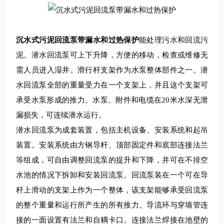
沉水式污泥回流泵带漏水和过热保护
能处理污水和回流污
泥。
潜
水
回流
泵可上下升降，方便的移动，检查或维修无
需人员进入湿井。滑行杆支架作为水泵整体部件之一。
潜
水
回流
泵全部的重量受力在一个支架上，并且这个支架可
承受水泵形成的推力。水泵、附件和电缆在
20
米水深无泄
漏损失，可连续潜水运行。
潜水回流泵为成套装置，包括主机设备、安装系统和起吊
装置。安装系统由方钢导杆、顶部固定件和底部连接法兰
等组成，可自由调整回流泵的提升和下降，并可在不排空
水池的情况下拆卸和安装回流泵。回流泵装在一个可在导
杆上滑动的支架上作为一个整体，该支架能够承受回流泵
的整个重量和运行所产生的所有推力。导流环与穿墙管连
接的一面设置有法兰和自耦卡口。连接法兰焊接在池壁的