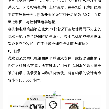
续泵送
较
高为
40
℃的液体，并且定子绕组的平均温升不超
过
80
℃。为监控每相绕阻上的温度，在每相定子绕组线圈
中装有热敏开关，热敏开关的设定打开温度为
130
℃，并接
至控制柜，与控制继电器连接。
电机和电缆均能够在
较
大
20
米淹深下连续使用而不失去其
防水性能（符合
IP68
防护等级）。潜水电机能够被周围泵
送介质充分冷却，而不依赖冷却套或外部冷却系统。
F
、轴承
潜水回流泵的电机轴由两个球轴承支撑，螺旋桨轴由两个
圆锥滚柱轴承支撑，所有轴承采用
长期
脂润滑的高质量免
维护轴承，能承受轴向和径向负载。所有轴承的设计寿命
较
小为
100
,
000
小时。