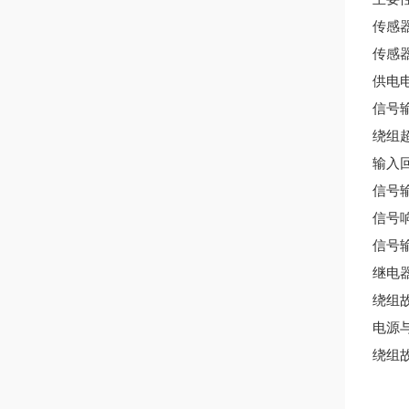
传感
传感
供电
信号
绕组
输入
信号
信号
信号
继电
绕组
电源
绕组