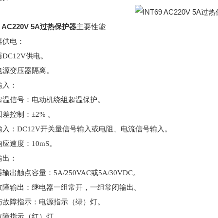
9 AC220V 5A过热保护器
主要性能
器供电：
器
DC12V供电。
电源变压器隔离。
输入：
超温信号：电动机绕组超温保护。
回差控制：
±2% 。
输入：
DC12V开关量信号输入或电阻、电流信号输入。
响应速度：
10mS。
输出
：
器输出触点容量：
5A/250VAC或5A/30VDC。
故障输出：继电器一组常开，一组常闭输出。
与故障指示：电源指示（绿）灯。
故障指示（红）灯。