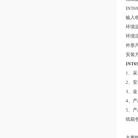
INT
输入
环境
环境
外形
安装
INT6
1、
2、
3、
4、产
5、
纸箱
主要