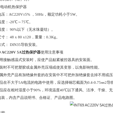
69电动机热保护器
电压：
AC220V±5% ，50Hz，额定功耗小于5W。
温度：
-20℃～75℃。
湿度：
90%以下（无水珠凝结）。
尺寸：
48 x 80 x120，重量：0.3Kg。
方式：
DIN35导轨安装。
9 AC220V 5A过热保护器
使用注意事项
采用接触感温式安装时，应使产品贴紧被控器具的安装面。
安装时不可把塑胶或金属外壳压塌或使其变形，以免影响性能。
金属外壳产品有加绝缘外套的在安装中不可把外加绝缘套去掉不用或
品在不大于5A电流的电路中使用，应选择铜芯截面为0.4-0.75㎜2
产品应在相对湿度小于90%，环境温度40℃以下通风、洁净、干燥、
包装，内含产品说明书、合格证、产品电路图。
性能